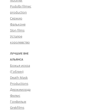
Notimer
Podolbi filmec
production
Сержио
Фальконе
Slon films
Усталое
королевство
ЛУЧШИЕ ВНЕ
АЛЬЯНСА
Божья искра
(Гоблин)
Death Mask
Productions
Держиморда
Филмс
Гонфильм
Grekfilms