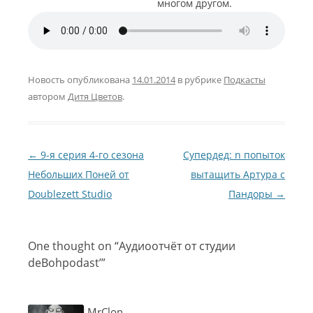
многом другом.
Новость опубликована
14.01.2014
в рубрике
Подкасты
автором
Дитя Цветов
.
Навигация по записям
←
9-я серия 4-го сезона
Супердед: n попыток
Небольших Поней от
вытащить Артура с
Doublezett Studio
Пандоры
→
One thought on “
Аудиоотчёт от студии
deBohpodast’
”
MrClon