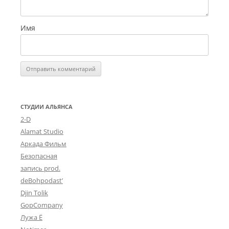
Имя
СТУДИИ АЛЬЯНСА
2-D
Alamat Studio
Аркада Фильм
Безопасная
запись prod.
deBohpodast’
Djin Tolik
GopCompany
Лужа Ё