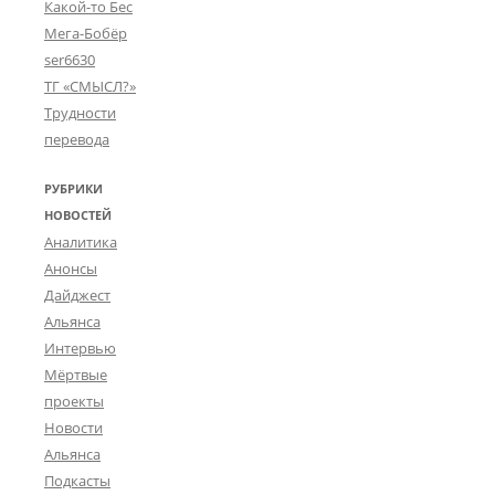
Какой-то Бес
Мега-Бобёр
ser6630
ТГ «СМЫСЛ?»
Трудности
перевода
РУБРИКИ
НОВОСТЕЙ
Аналитика
Анонсы
Дайджест
Альянса
Интервью
Мёртвые
проекты
Новости
Альянса
Подкасты