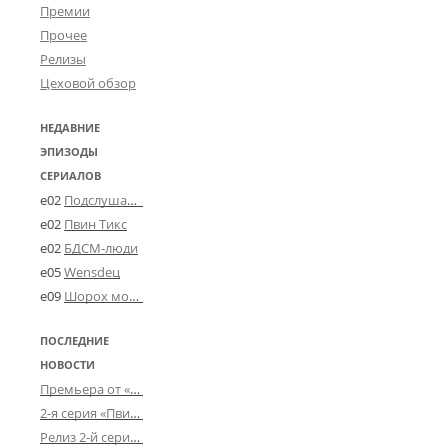
Премии
Прочее
Релизы
Цеховой обзор
НЕДАВНИЕ
ЭПИЗОДЫ
СЕРИАЛОВ
e02
Подслушано в Угличе
e02
Пвин Тикс
e02
БДСМ-люди
e05
Wensdeц
e09
Шорох мозговины
ПОСЛЕДНИЕ
НОВОСТИ
Премьера от «Усталого королевства»: «Игорь начал»
2-я серия «Пвин Тикса» от 2-D
Релиз 2-й серии «БДСМ-людей» от «Аркада Фильм»