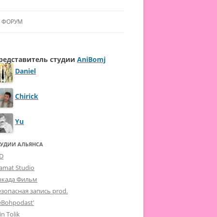
ФОРУМ
ЛЬЯНСУ
редставитель студии
AniBomj
 В АЛЬЯНС
Daniel
ЛЬЯНСА
Chirick
Yu
ТУДИИ АЛЬЯНСА
-D
lamat Studio
ркада Фильм
езопасная запись prod.
eBohpodast’
in Tolik