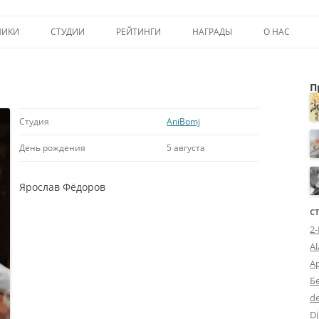
Перейти к содержимому
НИКИ
СТУДИИ
РЕЙТИНГИ
НАГРАДЫ
О НАС
ТОП-50
ПОМОЩЬ А
П
КРИТИКА
ВСТУПЛЕНИЕ
ИСТОРИЯ А
Студия
AniBomj
День рождения
5 августа
Ярослав Фёдоров
С
2
A
А
Б
d
Dj