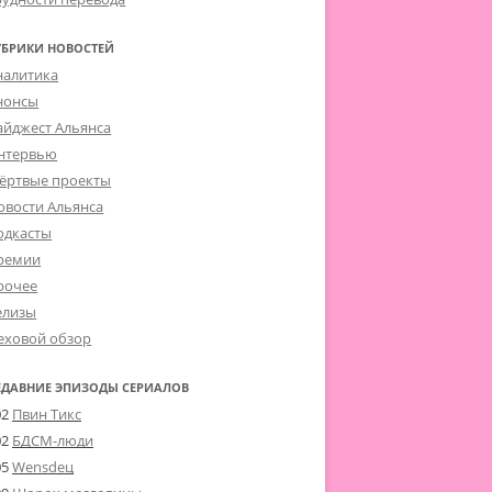
УБРИКИ НОВОСТЕЙ
налитика
нонсы
айджест Альянса
нтервью
ёртвые проекты
овости Альянса
одкасты
ремии
рочее
елизы
еховой обзор
ЕДАВНИЕ ЭПИЗОДЫ СЕРИАЛОВ
02
Пвин Тикс
02
БДСМ-люди
05
Wensdeц