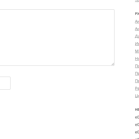
Р
А
А
Д
И
М
Н
П
П
П
Р
Ц
Н
e
e
e