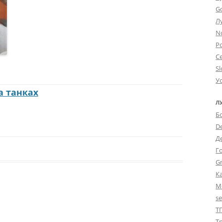
G
Л
N
Po
С
Sl
У
а танках
Л
Б
D
Д
Г
Gr
К
М
s
Т
Т