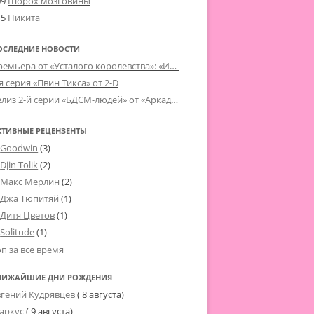
09
Шорох мозговины
15
Никита
ОСЛЕДНИЕ НОВОСТИ
Премьера от «Усталого королевства»: «Игорь начал»
я серия «Пвин Тикса» от 2-D
Релиз 2-й серии «БДСМ-людей» от «Аркада Фильм»
КТИВНЫЕ РЕЦЕНЗЕНТЫ
Goodwin
(3)
Djin Tolik
(2)
Макс Мерлин
(2)
Джа Тюпитяй
(1)
Дитя Цветов
(1)
Solitude
(1)
оп за всё время
ЛИЖАЙШИЕ ДНИ РОЖДЕНИЯ
вгений Кудрявцев
( 8 августа)
аркус
( 9 августа)