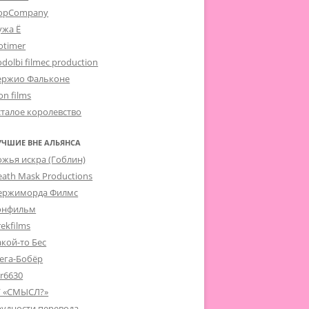
opCompany
ужа Ё
otimer
dolbi filmec production
ержио Фальконе
on films
сталое королевство
УЧШИЕ ВНЕ АЛЬЯНСА
ожья искра (Гоблин)
eath Mask Productions
ержиморда Филмс
онфильм
ekfilms
акой-то Бес
ега-Бобёр
er6630
Г «СМЫСЛ?»
рудности перевода