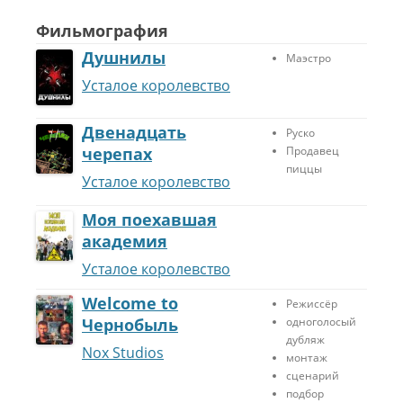
у
у
ч
ч
Фильмография
ш
ш
Душнилы
Маэстро
и
и
й
й
Усталое королевство
м
м
о
о
Двенадцать
н
н
Руско
т
т
черепах
Продавец
а
а
пиццы
Усталое королевство
ж
ж
э
э
Моя поехавшая
п
п
академия
и
и
з
з
Усталое королевство
о
о
д
д
Welcome to
Режиссёр
а
а
Чернобыль
одноголосый
с
с
дубляж
е
е
Nox Studios
монтаж
р
р
сценарий
и
и
подбор
а
а