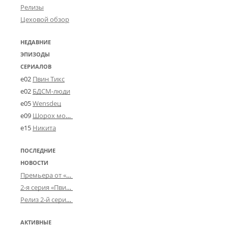
Релизы
Цеховой обзор
НЕДАВНИЕ
ЭПИЗОДЫ
СЕРИАЛОВ
e02
Пвин Тикс
e02
БДСМ-люди
e05
Wensdeц
e09
Шорох мозговины
e15
Никита
ПОСЛЕДНИЕ
НОВОСТИ
Премьера от «Усталого королевства»: «Игорь начал»
2-я серия «Пвин Тикса» от 2-D
Релиз 2-й серии «БДСМ-людей» от «Аркада Фильм»
АКТИВНЫЕ