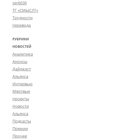
е
ser6630
р
ТГ «СМЫСЛ?»
н
Трудности
о
перевода
б
ы
л
РУБРИКИ
ь
НОВОСТЕЙ
Аналитика
Анонсы
Дайджест
Альянса
Интервью
Мёртвые
проекты
Новости
Альянса
Подкасты
Премии
Прочее