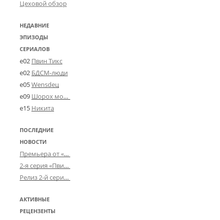
Цеховой обзор
НЕДАВНИЕ
ЭПИЗОДЫ
СЕРИАЛОВ
e02
Пвин Тикс
e02
БДСМ-люди
e05
Wensdeц
e09
Шорох мозговины
e15
Никита
ПОСЛЕДНИЕ
НОВОСТИ
Премьера от «Усталого королевства»: «Игорь начал»
2-я серия «Пвин Тикса» от 2-D
Релиз 2-й серии «БДСМ-людей» от «Аркада Фильм»
АКТИВНЫЕ
РЕЦЕНЗЕНТЫ