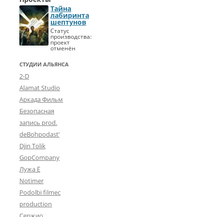
Тайна
лабиринта
шептунов
Статус
производства:
проект
отменён
СТУДИИ АЛЬЯНСА
2-D
Alamat Studio
Аркада Фильм
Безопасная
запись prod.
deBohpodast’
Djin Tolik
GopCompany
Лужа Ё
Notimer
Podolbi filmec
production
Сержио