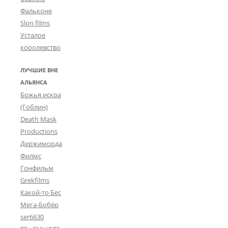
Фальконе
Slon films
Усталое
королевство
ЛУЧШИЕ ВНЕ
АЛЬЯНСА
Божья искра
(Гоблин)
Death Mask
Productions
Держиморда
Филмс
Гонфильм
Grekfilms
Какой-то Бес
Мега-Бобёр
ser6630