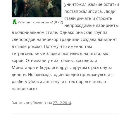
уничтожил жалкие остатки
постапокалипсиса. Люди
стали дичать и строить
Рейтинг критиков -2 (0 - 2)
непроходимые лабиринты
в колониальном стиле. Однако римская группа
слепородов наперекор традиции создала лабиринт
в стиле рококо. Потому что именно там
тетрагональные злодеи охотились на отсталых
коров. Отнимали у них головы, косплеили
Минотавра и бодались друг с другом с разгону за
деньги. Но однажды один злодей промахнулся и с
разбегу убился апстену, и с тех пор всё пошло
наперекосяк.
Запись опубликована
27.12.2014
.