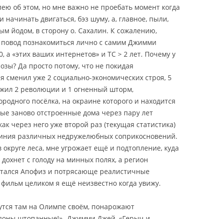
ю об этом, но мне важно не проебать момент когда
 начинать двигаться, бэз шуму, а, главное, пыли,
м йодом, в сторону о. Сахалин. К сожалению,
 повод познакомиться лично с самим Джимми
, а «этих ваших интернетов» и ТС > 2 лет. Почему у
озы? Да просто потому, что не покидая
 я сменил уже 2 социально-экономических строя, 5
ежил 2 революции и 1 огненный шторм,
одного посёлка, на окраине которого и находится
рые заново отстроенные дома через пару лет
ак через него уже второй раз (текущая статистика)
линия различных недружелюбных соприкосновений.
 округе леса, мне угрожает ещё и подтопление, куда
с дохнет с голоду на минных полях, а регион
остался Апофиз и потрясающе реалистичные
 фильм целиком я ещё неизвестно когда увижу.
бутся там на Олимпе своём, понарожают
ндоны штопанные!»- Джимми Джей, «Герыч и