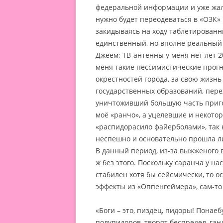
федеральной информации и уже жале
нужно будет переодеваться в «ОЗК» и
закидываясь на ходу таблетированны
единственный, но вполне реальный
Джеем; ТВ-антенны у меня нет лет 20
меня такие пессимистические прогн
окрестностей города, за свою жизнь
государственных образований, пер
уничтоживший большую часть пригор
моё «ранчо», а уцелевшие и некото
«распидорасило файерболами», так к
неспешно и основательно прошла 
В данный период, из-за выжженого в
ж без этого. Поскольку саранча у на
стабилен хотя бы сейсмически, то 
эффекты из «Оппенгеймера», сам-то
«Боги – это, пиздец, пидоры! Понае
полупидоров, творят беспредел, га