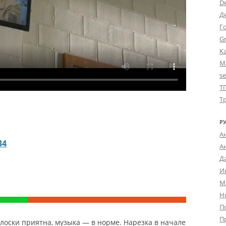
D
Д
Г
Gr
К
М
s
Т
Т
Р
А
34
А
Д
И
М
Н
П
П
лоски приятна, музыка — в норме. Нарезка в начале