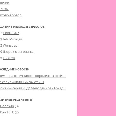
рочее
елизы
еховой обзор
ЕДАВНИЕ ЭПИЗОДЫ СЕРИАЛОВ
02
Пвин Тикс
02
БДСМ-люди
05
Wensdeц
09
Шорох мозговины
15
Никита
ОСЛЕДНИЕ НОВОСТИ
Премьера от «Усталого королевства»: «Игорь начал»
я серия «Пвин Тикса» от 2-D
Релиз 2-й серии «БДСМ-людей» от «Аркада Фильм»
КТИВНЫЕ РЕЦЕНЗЕНТЫ
Goodwin
(3)
Djin Tolik
(2)