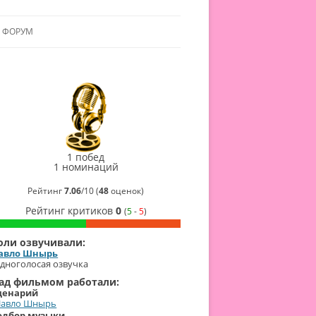
ФОРУМ
ЛЬЯНСУ
 В АЛЬЯНС
Премия
ЛЬЯНСА
Гильдии
2023
Бронзовая
премия
1 побед
Павло
1 номинаций
Шнырь
51
Рейтинг
7.06
/
10
(
48
оценок)
балл
Рейтинг критиков
0
(
5
-
5
)
оли озвучивали:
авло Шнырь
дноголосая озвучка
ад фильмом работали:
ценарий
Павло Шнырь
одбор музыки