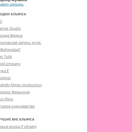
Павло Шнырь
ТУДИИ АЛЬЯНСА
-D
lamat Studio
ркада Фильм
езопасная запись prod.
eBohpodast’
in Tolik
opCompany
ужа Ё
otimer
dolbi filmec production
ержио Фальконе
on films
сталое королевство
УЧШИЕ ВНЕ АЛЬЯНСА
ожья искра (Гоблин)