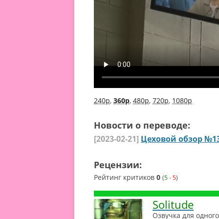
240p
,
360p
,
480p
,
720p
,
1080p
Новости о переводе:
[2023-02-21]
Цеховой обзор №1
Рецензии:
Рейтинг критиков
0
(
5
-
5
)
Solitude
Озвучка для одного