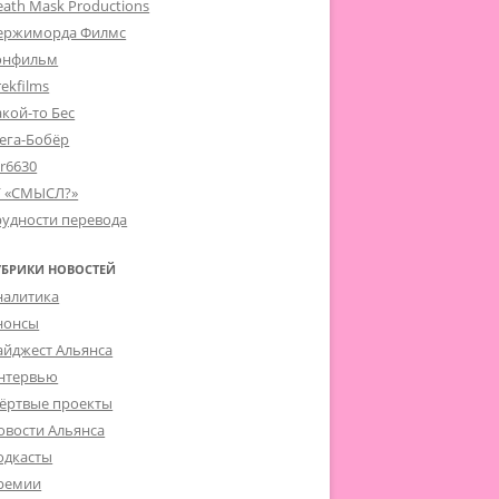
eath Mask Productions
ержиморда Филмс
онфильм
ekfilms
акой-то Бес
ега-Бобёр
er6630
Г «СМЫСЛ?»
рудности перевода
УБРИКИ НОВОСТЕЙ
налитика
нонсы
айджест Альянса
нтервью
ёртвые проекты
овости Альянса
одкасты
ремии