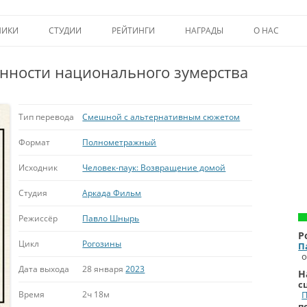
Перейти к содержимому
НИКИ
СТУДИИ
РЕЙТИНГИ
НАГРАДЫ
О НАС
ТОП-50
ПОМОЩЬ А
енности национального зумерства
КРИТИКА
ВСТУПЛЕНИЕ
ИСТОРИЯ А
Тип перевода
Смешной с альтернативным сюжетом
Формат
Полнометражный
Исходник
Человек-паук: Возвращение домой
Студия
Аркада Фильм
Режиссёр
Павло Шнырь
Р
Цикл
Рогозины
П
о
Дата выхода
28 января
2023
Н
с
Время
2ч 18м
п