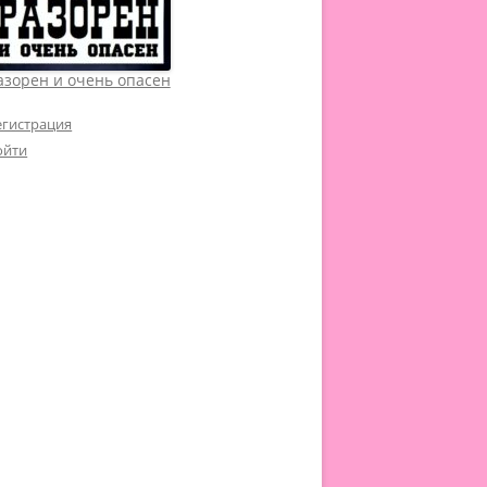
азорен и очень опасен
егистрация
ойти