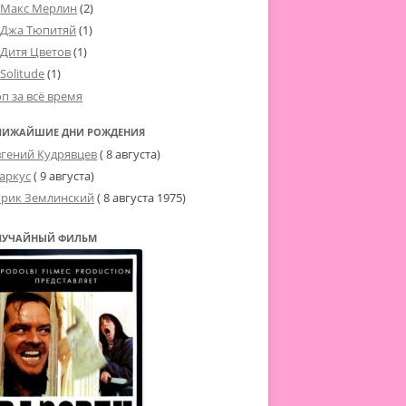
Макс Мерлин
(2)
Джа Тюпитяй
(1)
Дитя Цветов
(1)
Solitude
(1)
оп за всё время
ЛИЖАЙШИЕ ДНИ РОЖДЕНИЯ
вгений Кудрявцев
( 8 августа)
аркус
( 9 августа)
рик Землинский
(
8 августа 1975
)
ЛУЧАЙНЫЙ ФИЛЬМ