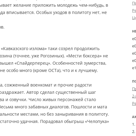
П
зывает желание приложить молодежь чем-нибудь, в
Р
да вписывается. Особых уходов в политоту нет, не
Ц
ов.
Н
e
e
 «Кавказского излома» таки созрел продолжить
e
озина (точнее, уже Рогозиных). «Мести боксера» не
e
о вышел «Спайдерперец». Особенностей зумерства,
e
 не особо много (кроме ОСТа), что и к лучшему.
П
а, сожженный военкомат и прочие радости
 раздражает. Автор сделал существенный шаг
2-
ва и озвучки. Число живых персонажей стало
Весьма много забавных диалогов. Пошлости и мата
альности местами, но без заныривания в политоту.
А
остаточно удачная. Порадовал обыгрыш «Челопука»