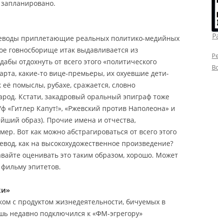
е запланировано.
Р
ереводы приплетающие реальных политико-медийных
ое говносборище итак выдавливается из
Р
дабы отдохнуть от всего этого «политического
В
тарта, какие-то вице-премьеры, их охуевшие дети-
ак её помыслы, рубахе, сражается, словно
народ. Кстати, закадровый оральный эпиграф тоже
х/ф «Гитлер Капут!», «Ржевский против Наполеона» и
нейший образ). Прочие имена и отчества,
р. Вот как можно абстрагироваться от всего этого
евод, как на высокохудожественное произведение?
авайте оценивать это таким образом, хорошо. Может
 фильму эпитетов.
ки»
аком с продуктом жизнедеятельности, бичуемых в
шь недавно подключился к «ФМ-эгрегору»