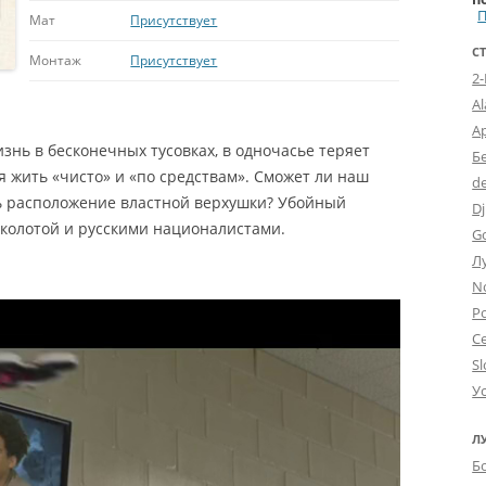
Мат
Присутствует
С
Монтаж
Присутствует
2
A
А
ь в бесконечных тусовках, в одночасье теряет
Б
я жить «чисто» и «по средствам». Сможет ли наш
d
ть расположение властной верхушки? Убойный
Dj
колотой и русскими националистами.
G
Л
N
Po
С
Sl
У
Л
Б