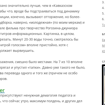
ано значительно лучше, чем в «Кавказском
абы что, вроде бы подстраиваться под динамику
иции, конечно, вызывают отторжение, но более-
дборка, наверно, «молодежная» (по моим меркам) и
Т
але фильма про творчество Рогозина-джуниора
х титров информационных. Картинка, в целом,
Б
резать. Минут 20-30 воды точно, смотрелось бы
Е
«игрой голосом» вполне пристойно, хотя с
М
олжает вырвиушить.
Ю
ражения, смешно было местами. На 7 из 10 вполне
С
прягал и упустил «тапки». Давно уже такого не было,
а перевода одного и того же (причем не особо
оров.
er
 присутствуют ненужная демагогия педагога и
 что сейчас утро, максимум полдень, и других дел