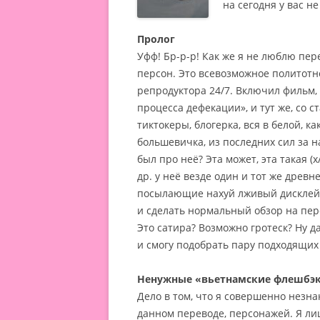
на сегодня у вас н
Пролог
Уфф! Бр-р-р! Как же я не люблю п
персон.
Это всевозможное политотн
репродуктора 24/7. Включил фильм, 
процесса дефекации», и тут же, со с
тиктокеры, блогерка, вся в белой, к
большевичка, из последних сил за 
был про неё? Эта может, эта такая (
др. у неё везде один и тот же древ
посылающие нахуй лживый дисклейме
и сделать нормальный обзор на пер
Это сатира? Возможно гротеск? Ну д
и смогу подобрать пару подходящих
Ненужные «вьетнамские флешбэ
Дело в том, что я совершенно незн
данном переводе, персонажей. Я ли