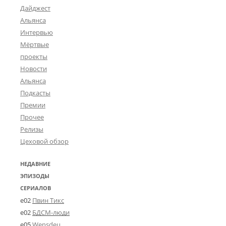
Дайджест
Альянса
Интервью
Мёртвые
проекты
Новости
Альянса
Подкасты
Премии
Прочее
Релизы
Цеховой обзор
НЕДАВНИЕ
ЭПИЗОДЫ
СЕРИАЛОВ
e02
Пвин Тикс
e02
БДСМ-люди
e05
Wensdeц