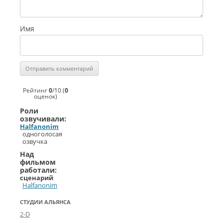
Имя
Рейтинг
0
/
10
(
0
оценок)
Роли
озвучивали:
Halfanonim
одноголосая
озвучка
Над
фильмом
работали:
сценарий
Halfanonim
СТУДИИ АЛЬЯНСА
2-D