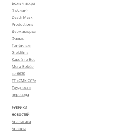
Божья искра
(Гоблин)
Death Mask
Productions
Держиморда
Филмс
Гонфильм
Grekfilms
Какой-то Бес
Мега-Бобёр
ser6630
ТГ «СМЫСЛ?»
Трудности
перевода
РУБРИКИ
НОВОСТЕЙ
Аналитика
Анонсы