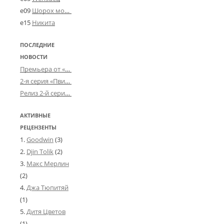
e09
Шорох мозговины
e15
Никита
ПОСЛЕДНИЕ
НОВОСТИ
Премьера от «Усталого королевства»: «Игорь начал»
2-я серия «Пвин Тикса» от 2-D
Релиз 2-й серии «БДСМ-людей» от «Аркада Фильм»
АКТИВНЫЕ
РЕЦЕНЗЕНТЫ
Goodwin
(3)
Djin Tolik
(2)
Макс Мерлин
(2)
Джа Тюпитяй
(1)
Дитя Цветов
(1)