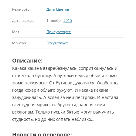
Режиссёр
Дитя Цветов
Дата выхода
1 ноября
2015
Мат
Присутствует
Монтаж
Отсутствует
Описание:
Какака какана вздребезнулась, сопритюкнулась и
стрямкала бутявку. А бутявки ведь дюбые и зюмо-
зюмо некузявые. От бутявок дудонятся! Особенно,
когда хохари облыго ружуют. И какака какана
задудонилась. А вслед за ней пестряки. И настала
всестудная мрякость брукости, равная семи
всхлюпам. Только пуськи бятые могут вычучить
студность, но до них сяпать неблизко…
Новости о переводе: