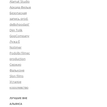
Alamat Studio
Аркада Фильм
Безопасная
запись prod.
deBohpodast’
Djin Tolik
GopCompany
Лужа Ё
Notimer
Podolbi filmec
production
Сержио
Фальконе
Slon films
Усталое
королевство
ЛУЧШИЕ ВНЕ
АЛЬЯНСА