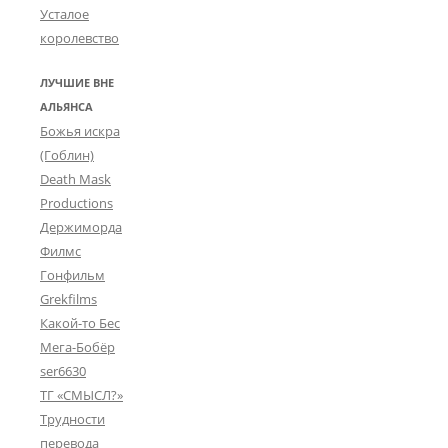
Усталое
королевство
ЛУЧШИЕ ВНЕ
АЛЬЯНСА
Божья искра
(Гоблин)
Death Mask
Productions
Держиморда
Филмс
Гонфильм
Grekfilms
Какой-то Бес
Мега-Бобёр
ser6630
ТГ «СМЫСЛ?»
Трудности
перевода