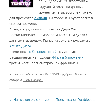
пони: Девочки из Эквестрии –
Радужный рок»). На данный
момент мультик доступен только
для просмотра
онлайн
. На торренты будет залит в
скором времени.
А тем, кто удосужился посетить
Дерп Фест
,
посчастливилось приобрести кассеты и диски с
данным переводом. Прямо из золотых рук самого
Агента Диего
.
Вселенная
небольших поней
неумолимо
расширяется, на подходе
«Игра в бирюльки»
—
третья часть полнометражной франшизы.
Новость опубликована
29.11.2015
в рубрике
Релизы
автором
Гном Пасаран
.
Навигация по записям
←
На несколько фильмов
Премьера от Doublezett: