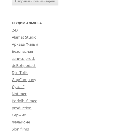
СТУДИИ АЛЬЯНСА
2-D
Alamat Studio
Аркада Фильм
Безопасная
запись prod.
deBohpodast’
Djin Tolik
GopCompany
Лужа Ё
Notimer
Podolbi filmec
production
Сержио
Фальконе
Slon films