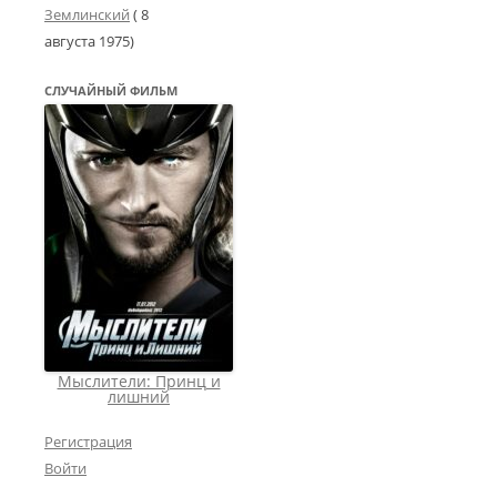
Землинский
(
8
августа 1975
)
СЛУЧАЙНЫЙ ФИЛЬМ
Мыслители: Принц и
лишний
Регистрация
Войти