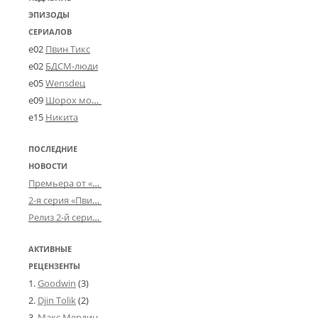
ЭПИЗОДЫ
СЕРИАЛОВ
e02
Пвин Тикс
e02
БДСМ-люди
e05
Wensdeц
e09
Шорох мозговины
e15
Никита
ПОСЛЕДНИЕ
НОВОСТИ
Премьера от «Усталого королевства»: «Игорь начал»
2-я серия «Пвин Тикса» от 2-D
Релиз 2-й серии «БДСМ-людей» от «Аркада Фильм»
АКТИВНЫЕ
РЕЦЕНЗЕНТЫ
Goodwin
(3)
Djin Tolik
(2)
Макс Мерлин