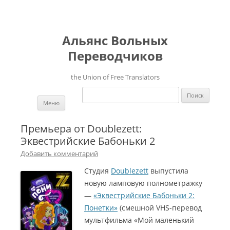
Альянс Вольных
Переводчиков
the Union of Free Translators
Найти:
Перейти к содержимому
Меню
Премьера от Doublezett:
Эквестрийские Бабоньки 2
Добавить комментарий
Студия
Doublezett
выпустила
новую ламповую полнометражку
—
«Эквестрийские Бабоньки 2:
Понетки»
(смешной VHS-перевод
мультфильма «Мой маленький