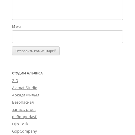
Имя
СТУДИИ АЛЬЯНСА
2-D
Alamat Studio
Аркада Фильм
Безопасная
запись prod.
deBohpodast’
Djin Tolik
GopCompany