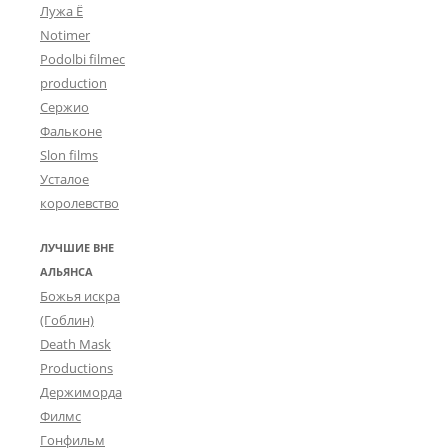
Лужа Ё
Notimer
Podolbi filmec
production
Сержио
Фальконе
Slon films
Усталое
королевство
ЛУЧШИЕ ВНЕ
АЛЬЯНСА
Божья искра
(Гоблин)
Death Mask
Productions
Держиморда
Филмс
Гонфильм