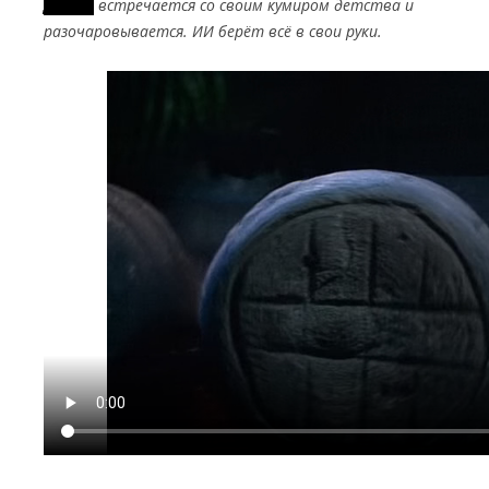
Дубоёб
встречается со своим кумиром детства и
разочаровывается. ИИ берёт всё в свои руки.