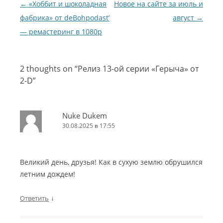
Навигация по записям
←
«Хоббит и шоколадная
Новое на сайте за июль и
фабрика» от deBohpodast’
август
→
— ремастеринг в 1080p
2 thoughts on “
Релиз 13-ой серии «Герыча» от
2-D
”
Nuke Dukem
30.08.2025 в 17:55
Великий день, друзья! Как в сухую землю обрушился
летним дождем!
↓
Ответить