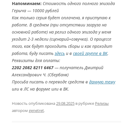
Напоминаем:
Стоимость одного полного эпизода
Герыча — 10000 рублей
Как только серия будет оплачена, я приступаю к
работе. В среднем (при отсутствии загруза на
основной работе) на релиз одного эпизода у меня
уходит 2-3 недели (сценарий+озвучка). О процессе
того, как будут проходить сборы и как проходит
работа, буду писать
здесь
и в
своей группе в ВК
.
Реквизиты для оплаты:
2202 2082 8211 6467
— получатель Дмитрий
Александрович Ч. (Сбербанк)
Просьба писать о переводе средств в
данную тему
или в ЛС на форуме или в ВК.
Новость опубликована
29.08.2025
в рубрике
Релизы
автором
genetret
.