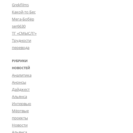
Grekfilms
Какой-то Бес
Мега-Бобёр
ser6630
ТГ «СМЫСЛ?»
Трудности
перевода
РУБРИКИ
НОВОСТЕЙ
Аналитика
Анонсы
Дайджест
Альянса
Интервью
Мёртвые
проекты
Новости
Альянса