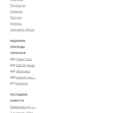
Подкасты
Премии
Прочее
Релизы
Цеховой обзор
НЕДАВНИЕ
ЭПИЗОДЫ
СЕРИАЛОВ
e02
Пвин Тикс
e02
БДСМ-люди
e05
Wensdeц
e09
Шорох мозговины
e15
Никита
ПОСЛЕДНИЕ
НОВОСТИ
Премьера от «Усталого королевства»: «Игорь начал»
2-я серия «Пвин Тикса» от 2-D