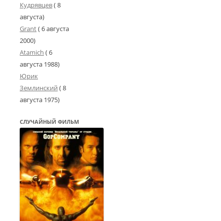
Кудрявцев
( 8
августа)
Grant
(
6 августа
2000
)
Atamich
(
6
августа 1988
)
Юрик
Землинский
(
8
августа 1975
)
СЛУЧАЙНЫЙ ФИЛЬМ