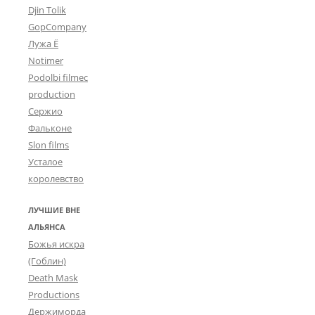
Djin Tolik
GopCompany
Лужа Ё
Notimer
Podolbi filmec
production
Сержио
Фальконе
Slon films
Усталое
королевство
ЛУЧШИЕ ВНЕ
АЛЬЯНСА
Божья искра
(Гоблин)
Death Mask
Productions
Держиморда