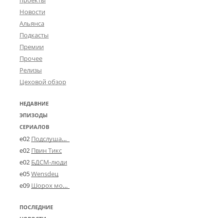
проекты
Новости
Альянса
Подкасты
Премии
Прочее
Релизы
Цеховой обзор
НЕДАВНИЕ
ЭПИЗОДЫ
СЕРИАЛОВ
e02
Подслушано в Угличе
e02
Пвин Тикс
e02
БДСМ-люди
e05
Wensdeц
e09
Шорох мозговины
ПОСЛЕДНИЕ