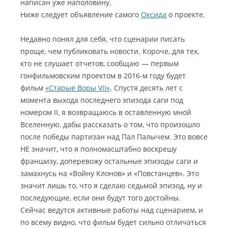
написан уже наполовину.
Ниже следует объявление самого
Оксида
о проекте.
Недавно понял для себя, что сценарии писать
проще, чем публиковать новости. Короче, для тех,
кто не слушает отчетов, сообщаю — первым
гонфильмовским проектом в 2016-м году будет
фильм
«Старые Воры VII»
. Спустя десять лет с
момента выхода последнего эпизода саги под
номером II, я возвращаюсь в оставленную мной
Вселенную, дабы рассказать о том, что произошло
после победы партизан над Пал Палычем. Это вовсе
НЕ значит, что я полномасштабно воскрешу
франшизу, доперевожу остальные эпизоды саги и
замахнусь на «Войну Клонов» и «Повстанцев». Это
значит лишь то, что я сделаю седьмой эпизод, ну и
последующие, если они будут того достойны.
Сейчас ведутся активные работы над сценарием, и
по всему видно, что фильм будет сильно отличаться