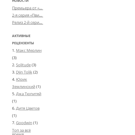
НОВОСТИ
Премьера от «Усталого королевства»: «Игорь начал»
2-я серия «Пвин Тикса» от 2-D
Релиз 2-й серии «БДСМ-людей» от «Аркада Фильм»
АКТИВНЫЕ
РЕЦЕНЗЕНТЫ
Макс Мерлин
(3)
Solitude
(3)
Djin Tolik
(2)
Юрик
Землинский
(1)
Джа Тюпитяй
(1)
Дитя Цветов
(1)
Goodwin
(1)
Топ за всё
время