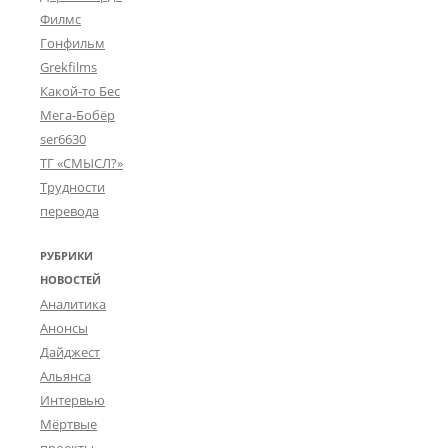
Филмс
Гонфильм
Grekfilms
Какой-то Бес
Мега-Бобёр
ser6630
ТГ «СМЫСЛ?»
Трудности
перевода
РУБРИКИ
НОВОСТЕЙ
Аналитика
Анонсы
Дайджест
Альянса
Интервью
Мёртвые