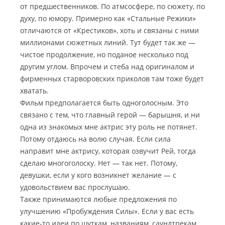
от предшественников. По атмсосфере, по сюжету, по
духу, по юмору. Примерно как «Стальные Режики»
отличаются от «Крестиков», хоть и связаны с ними
миллионами сюжетных линий. Тут будет так же —
чистое продолжение, но поданое несколько под
другим углом. Впрочем и стеба над оригиналом и
фирменных старворовских приколов там тоже будет
хватать.
Фильм предполагается быть одноголосным. Это
связано с тем, что главный герой — барышня, и ни
одна из знакомых мне актрис эту роль не потянет.
Потому отдаюсь на волю случая. Если сила
направит мне актрису, которая озвучит Рей, тогда
сделаю многоголоску. Нет — так нет. Потому,
девушки, если у кого возникнет желание — с
удовольствием вас прослушаю.
Также принимаются любые предложения по
улучшению «Пробуждения Силы». Если у вас есть
какие-то идеи по шуткам, названиям, саундтрекам,