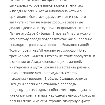
саундтреки,которые вписывались в тематику
«Звездных войн». Атака Клонов-она хоть и в
оригиналке была мелодраматичная и немного
затянута,но тем не менее хорошие забавные
диалоги,делали не скучной! Понравилось,что Пал
Палыч-это Дарт Сифилис! В третьей части можно
его поэтому поводу потроллить,так как он реально
выглядит страшным и похож на больного сифой!
То,что проект над VII частью-это хорошо! Но вот
третью часть «Месть Ситхов» не стоит пропускать и
в отличии от Атаки клонов,она динамичней,
инетерсней и шуток можно там вставить разных.
Само название можно придумать «Месть
психов»,как вариант! В общем больших успехов
Оксиду и спасибо за отличные переводы
предыдущих «Звездных войн». Некоторые цитаты
уже стали крылатыми,а над одной знакомой,которая
пальцы гнула и из себя строила гламурную фифу