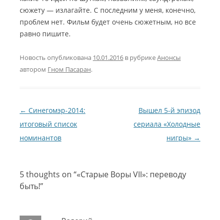
сюжету — излагайте. С последним у меня, конечно,
проблем нет. Фильм будет очень сюжетным, но все
равно пишите.
Новость опубликована
10.01.2016
в рубрике
Анонсы
автором
Гном Пасаран
.
Навигация по записям
←
Синегомэр-2014:
Вышел 5-й эпизод
итоговый список
сериала «Холодные
номинантов
нигры»
→
5 thoughts on “
«Старые Воры VII»: переводу
быть!
”