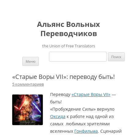
Альянс Вольных
Переводчиков
the Union of Free Translators
Найти:
Перейти к содержимому
Меню
«Старые Воры VII»: переводу быть!
5 комментариев
Переводу
«Старые Воры VII»
—
быть!
«Пробуждение Силы» вернуло
Оксида
к работе над одной из
самых любимых зрителями
вселенных
Гонфильма
. Сценарий