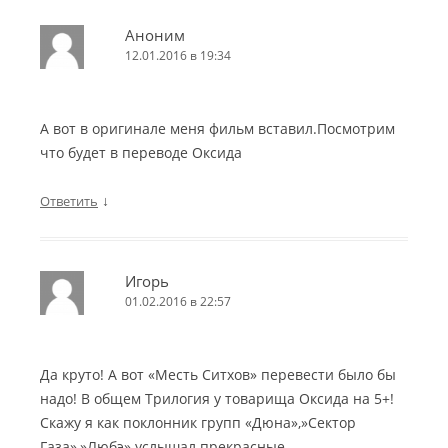
Аноним
12.01.2016 в 19:34
А вот в оригинале меня фильм вставил.Посмотрим
что будет в переводе Оксида
↓
Ответить
Игорь
01.02.2016 в 22:57
Да круто! А вот «Месть Ситхов» перевести было бы
надо! В общем Трилогия у товарища Оксида на 5+!
Скажу я как поклонник групп «Дюна»,»Сектор
Газа»,»Любэ» услышал прекрасные