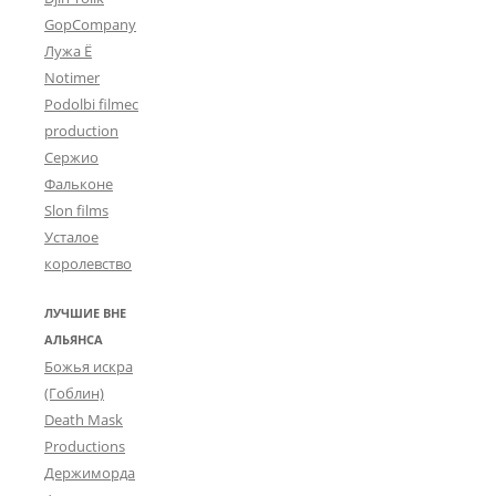
GopCompany
Лужа Ё
Notimer
Podolbi filmec
production
Сержио
Фальконе
Slon films
Усталое
королевство
ЛУЧШИЕ ВНЕ
АЛЬЯНСА
Божья искра
(Гоблин)
Death Mask
Productions
Держиморда