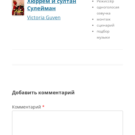
Хюррем и султан
Режиссёр
и
Сулейман
одноголосая
й
озвучка
з
Victoria Guven
монтаж
а
сценарий
к
подбор
а
музыки
д
р
о
в
ы
й
г
о
л
Добавить комментарий
о
с
Х
Комментарий
*
ю
р
р
е
м