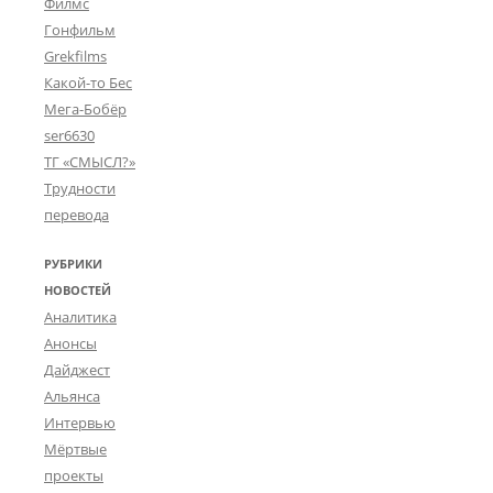
Филмс
Гонфильм
Grekfilms
Какой-то Бес
Мега-Бобёр
ser6630
ТГ «СМЫСЛ?»
Трудности
перевода
РУБРИКИ
НОВОСТЕЙ
Аналитика
Анонсы
Дайджест
Альянса
Интервью
Мёртвые
проекты