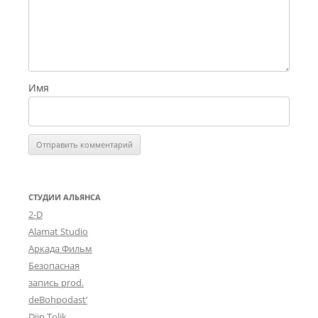
и
с
у
л
т
а
Имя
н
С
у
л
е
й
м
а
СТУДИИ АЛЬЯНСА
н
2-D
Alamat Studio
Аркада Фильм
Безопасная
запись prod.
deBohpodast’
Djin Tolik