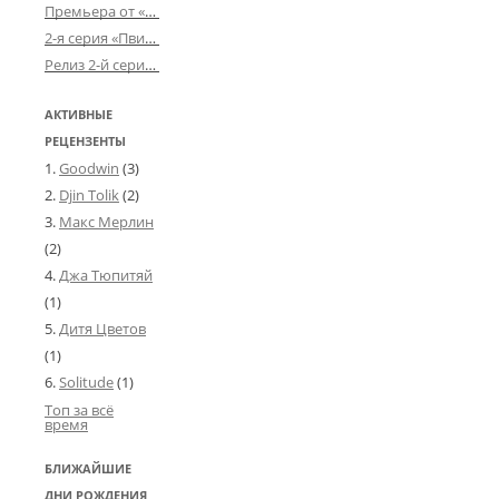
Премьера от «Усталого королевства»: «Игорь начал»
2-я серия «Пвин Тикса» от 2-D
Релиз 2-й серии «БДСМ-людей» от «Аркада Фильм»
АКТИВНЫЕ
РЕЦЕНЗЕНТЫ
Goodwin
(3)
Djin Tolik
(2)
Макс Мерлин
(2)
Джа Тюпитяй
(1)
Дитя Цветов
(1)
Solitude
(1)
Топ за всё
время
БЛИЖАЙШИЕ
ДНИ РОЖДЕНИЯ