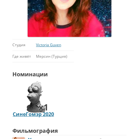
Студия
Victoria Guven
Где живёт
Мерсин (Турция)
Номинации
x1
СинеГомэр 2020
Л
у
ч
Фильмография
ш