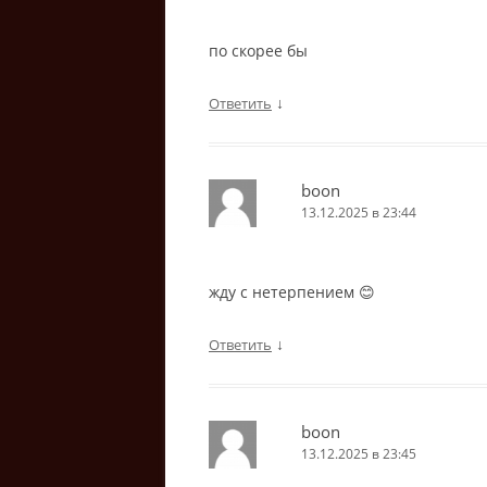
по скорее бы
↓
Ответить
boon
13.12.2025 в 23:44
жду с нетерпением 😊
↓
Ответить
boon
13.12.2025 в 23:45