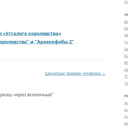
У
Л
Б
D
 «Усталого королевства»
Д
оролевства" и "Арахнофобы 2"
Г
Gr
К
М
s
Шизоград: Боевая четвёрка
→
Т
Т
еркаш через вселенные
”
Р
А
А
Д
И