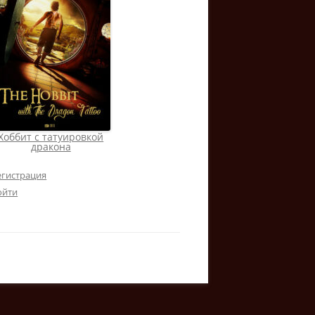
Хоббит с татуировкой
дракона
егистрация
ойти