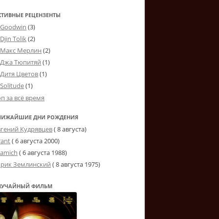
КТИВНЫЕ РЕЦЕНЗЕНТЫ
Goodwin
(3)
Djin Tolik
(2)
Макс Мерлин
(2)
Джа Тюпитяй
(1)
Дитя Цветов
(1)
Solitude
(1)
оп за всё время
ЛИЖАЙШИЕ ДНИ РОЖДЕНИЯ
вгений Кудрявцев
( 8 августа)
rant
(
6 августа 2000
)
tamich
(
6 августа 1988
)
рик Землинский
(
8 августа 1975
)
ЛУЧАЙНЫЙ ФИЛЬМ