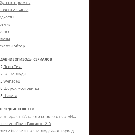
ёртвые проекты
овости Альянса
одкасты
ремии
рочее
елизы
еховой обзор
ЕДАВНИЕ ЭПИЗОДЫ СЕРИАЛОВ
02
Пвин Тикс
02
БДСМ-люди
05
Wensdeц
09
Шорох мозговины
15
Никита
ОСЛЕДНИЕ НОВОСТИ
Премьера от «Усталого королевства»: «Игорь начал»
я серия «Пвин Тикса» от 2-D
Релиз 2-й серии «БДСМ-людей» от «Аркада Фильм»