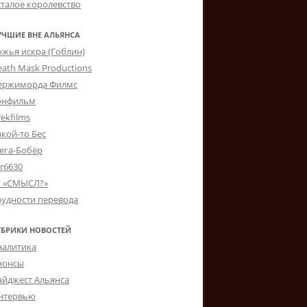
сталое королевство
УЧШИЕ ВНЕ АЛЬЯНСА
ожья искра (Гоблин)
eath Mask Productions
ержиморда Филмс
онфильм
ekfilms
акой-то Бес
ега-Бобёр
er6630
Г «СМЫСЛ?»
рудности перевода
УБРИКИ НОВОСТЕЙ
налитика
нонсы
айджест Альянса
нтервью