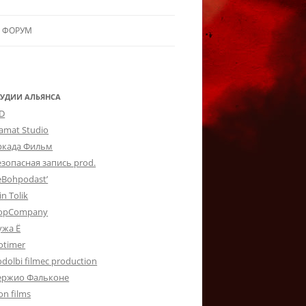
ФОРУМ
ЛЬЯНСУ
 В АЛЬЯНС
ТУДИИ АЛЬЯНСА
-D
ЛЬЯНСА
lamat Studio
ркада Фильм
езопасная запись prod.
eBohpodast’
in Tolik
opCompany
ужа Ё
otimer
dolbi filmec production
ержио Фальконе
on films