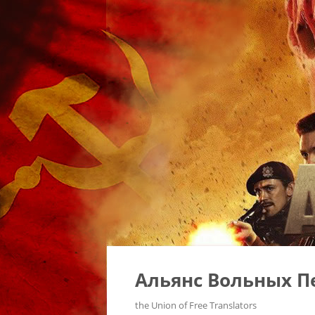
Альянс Вольных П
the Union of Free Translators