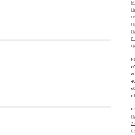
М
Н
П
П
П
Р
Ц
Н
e
e
e
e
e
П
2-