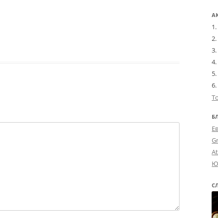
А
Т
Б
Е
G
A
Ю
С