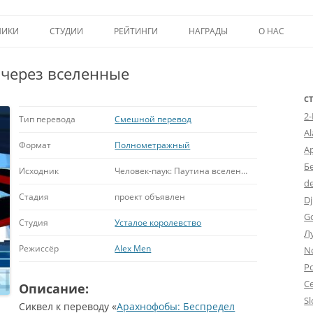
Перейти к содержимому
НИКИ
СТУДИИ
РЕЙТИНГИ
НАГРАДЫ
О НАС
ТОП-50
ПОМОЩЬ А
 через вселенные
КРИТИКА
ВСТУПЛЕНИЕ
С
2
ИСТОРИЯ А
Тип перевода
Смешной перевод
A
Формат
Полнометражный
А
Б
Исходник
Человек-паук: Паутина вселенных
d
Стадия
проект объявлен
Dj
G
Студия
Усталое королевство
Л
Режиссёр
Alex Men
N
Po
С
Описание:
Sl
Сиквел к переводу «
Арахнофобы: Беспредел