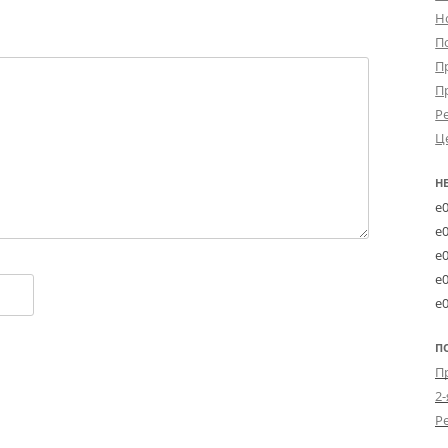
Н
П
П
П
Р
Ц
Н
e
e
e
e
e
П
2-