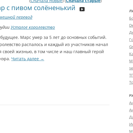
(
Сначала новые
) (
Сначала старые
)
р с пивом солёненький
Л
мешной перевод
Б
D
тудии
Усталое королевство
Д
будущее. Марс умер за 5 лет до основных событий.
Г
ролевство распалось и каждый из участников начал
Gr
я своей жизнью, в том числе и наш главный герой
К
нэра.
Читать далее
→
М
s
Т
Т
Р
А
А
Д
И
М