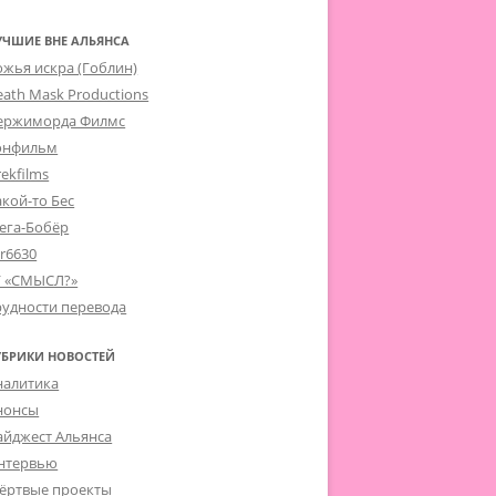
УЧШИЕ ВНЕ АЛЬЯНСА
ожья искра (Гоблин)
eath Mask Productions
ержиморда Филмс
онфильм
ekfilms
акой-то Бес
ега-Бобёр
er6630
Г «СМЫСЛ?»
рудности перевода
УБРИКИ НОВОСТЕЙ
налитика
нонсы
айджест Альянса
нтервью
ёртвые проекты