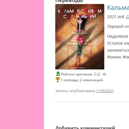
Переводы
Кальма
2021 год.
С
Перевод с
Недалёкое 
Усталое ко
заниматьс
Фонекс Фо
Рейтинг критиков -2 (2 - 4)
1 награды, 2 номинаций
Запись опубликована
17.09.2021
.
С
и
Добавить комментарий