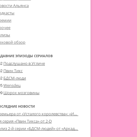
овости Альянса
одкасты
ремии
рочее
елизы
еховой обзор
ЕДАВНИЕ ЭПИЗОДЫ СЕРИАЛОВ
02
Подслушано в Угличе
02
Пвин Тикс
02
БДСМ-люди
05
Wensdeц
09
Шорох мозговины
ОСЛЕДНИЕ НОВОСТИ
Премьера от «Усталого королевства»: «Игорь начал»
я серия «Пвин Тикса» от 2-D
Релиз 2-й серии «БДСМ-людей» от «Аркада Фильм»