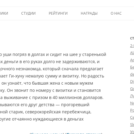
Перейти к содержимому
НИКИ
СТУДИИ
РЕЙТИНГИ
НАГРАДЫ
О НАС
ТОП-50
ПОМОЩЬ А
КРИТИКА
ВСТУПЛЕНИЕ
С
2
ИСТОРИЯ А
A
о уши погряз в долгах и сидит на шее у старенькой
А
 деньги в его руках долго не задерживаются, и
Б
дочного незнакомца, который сначала предлагает
d
чает Ги-хуну немалую сумму и визитку. Но радость
Dj
 он узнаёт, что бывшая жена с новым мужем
G
ку. Он звонит по номеру с визитки и становится
Л
а выживание с призом в 40 миллионов долларов.
N
зываются его друг детства — прогоревший
Po
ьной старик, северокорейская перебежчица,
С
ругие отчаянно нуждающиеся в деньгах
Sl
У