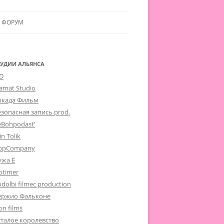
ФОРУМ
ЛЬЯНСУ
 В АЛЬЯНС
ТУДИИ АЛЬЯНСА
-D
ЛЬЯНСА
lamat Studio
ркада Фильм
езопасная запись prod.
eBohpodast’
in Tolik
opCompany
ужа Ё
otimer
dolbi filmec production
ержио Фальконе
on films
сталое королевство