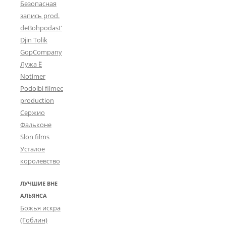
Безопасная
запись prod.
deBohpodast’
Djin Tolik
GopCompany
Лужа Ё
Notimer
Podolbi filmec
production
Сержио
Фальконе
Slon films
Усталое
королевство
ЛУЧШИЕ ВНЕ
АЛЬЯНСА
Божья искра
(Гоблин)