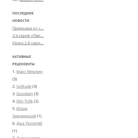
ПОСЛЕДНИЕ
НОВОСТИ
Премьера от «Усталого королевства»: «Игорь начал»
2-я серия «Пвин Тикса» от 2-D
Релиз 2-й серии «БДСМ-людей» от «Аркада Фильм»
АКТИВНЫЕ
РЕЦЕНЗЕНТЫ
Макс Мерлин
(3)
Solitude
(3)
Goodwin
(3)
Djin Tolik
(2)
Юрик
Землинский
(1)
Джа Тюпитяй
(1)