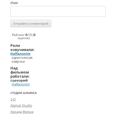
Имя
Рейтинг
0
/
10
(
0
оценок)
Роли
озвучивали:
Halfanonim
одноголосая
озвучка
Над
фильмом
работали:
сценарий
Halfanonim
СТУДИИ АЛЬЯНСА
2-D
Alamat Studio
Аркада Фильм