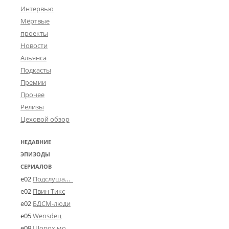
Интервью
Мёртвые
проекты
Новости
Альянса
Подкасты
Премии
Прочее
Релизы
Цеховой обзор
НЕДАВНИЕ
ЭПИЗОДЫ
СЕРИАЛОВ
e02
Подслушано в Угличе
e02
Пвин Тикс
e02
БДСМ-люди
e05
Wensdeц
e09
Шорох мозговины