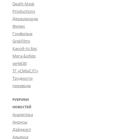
Death Mask
Productions
Держиморда
Филмс
Гонфильм
Grekfilms
Какой-то Бес
Мега-Бобёр
ser6630
ТГ «СМЫСЛ?»
Трудности
перевода
РУБРИКИ
НОВОСТЕЙ
Аналитика
Анонсы
Дайджест
Альянса