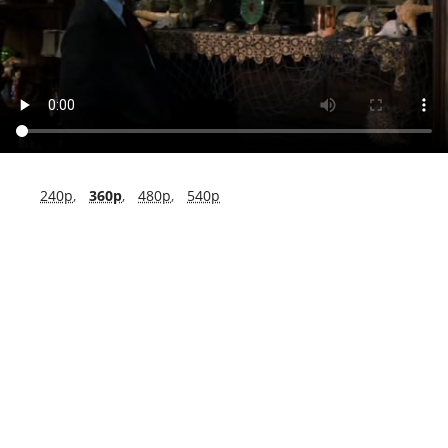
240p
,
360p
,
480p
,
540p