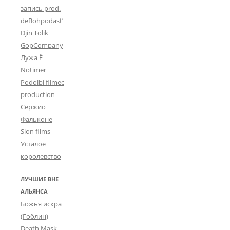
запись prod.
deBohpodast’
Djin Tolik
GopCompany
Лужа Ё
Notimer
Podolbi filmec
production
Сержио
Фальконе
Slon films
Усталое
королевство
ЛУЧШИЕ ВНЕ
АЛЬЯНСА
Божья искра
(Гоблин)
Death Mask