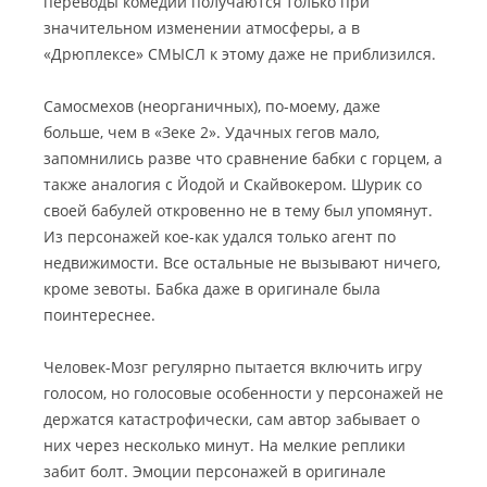
переводы комедий получаются только при
значительном изменении атмосферы, а в
«Дрюплексе» СМЫСЛ к этому даже не приблизился.
Самосмехов (неорганичных), по-моему, даже
больше, чем в «Зеке 2». Удачных гегов мало,
запомнились разве что сравнение бабки с горцем, а
также аналогия с Йодой и Скайвокером. Шурик со
своей бабулей откровенно не в тему был упомянут.
Из персонажей кое-как удался только агент по
недвижимости. Все остальные не вызывают ничего,
кроме зевоты. Бабка даже в оригинале была
поинтереснее.
Человек-Мозг регулярно пытается включить игру
голосом, но голосовые особенности у персонажей не
держатся катастрофически, сам автор забывает о
них через несколько минут. На мелкие реплики
забит болт. Эмоции персонажей в оригинале