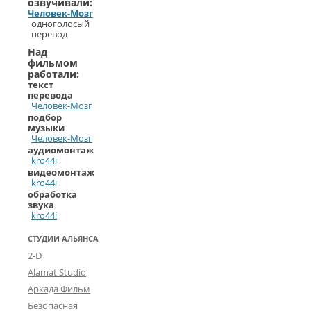
озвучивали:
Человек-Мозг
одноголосый
перевод
Над
фильмом
работали:
текст
перевода
Человек-Мозг
подбор
музыки
Человек-Мозг
аудиомонтаж
kro44i
видеомонтаж
kro44i
обработка
звука
kro44i
СТУДИИ АЛЬЯНСА
2-D
Alamat Studio
Аркада Фильм
Безопасная