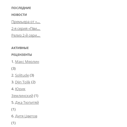
ПОСЛЕДНИЕ
НОВОСТИ
Премьера от «Усталого королевства»: «Игорь начал»
2-я серия «Пвин Тикса» от 2-D
Релиз 2-й серии «БДСМ-людей» от «Аркада Фильм»
АКТИВНЫЕ
РЕЦЕНЗЕНТЫ
Макс Мерлин
(3)
Solitude
(3)
Djin Tolik
(2)
Юрик
Землинский
(1)
Джа Тюпитяй
(1)
Дитя Цветов
(1)