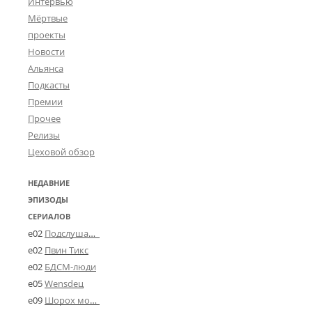
Интервью
Мёртвые
проекты
Новости
Альянса
Подкасты
Премии
Прочее
Релизы
Цеховой обзор
НЕДАВНИЕ
ЭПИЗОДЫ
СЕРИАЛОВ
e02
Подслушано в Угличе
e02
Пвин Тикс
e02
БДСМ-люди
e05
Wensdeц
e09
Шорох мозговины