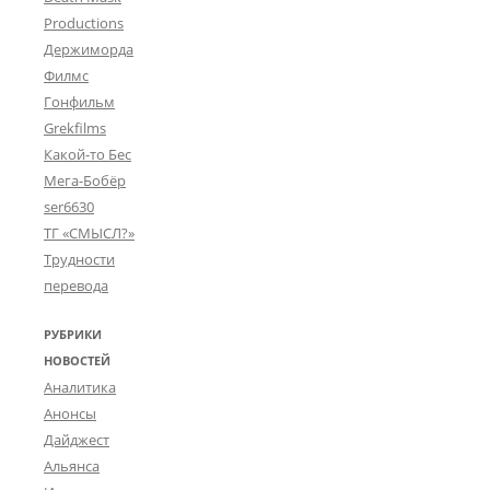
Productions
Держиморда
Филмс
Гонфильм
Grekfilms
Какой-то Бес
Мега-Бобёр
ser6630
ТГ «СМЫСЛ?»
Трудности
перевода
РУБРИКИ
НОВОСТЕЙ
Аналитика
Анонсы
Дайджест
Альянса