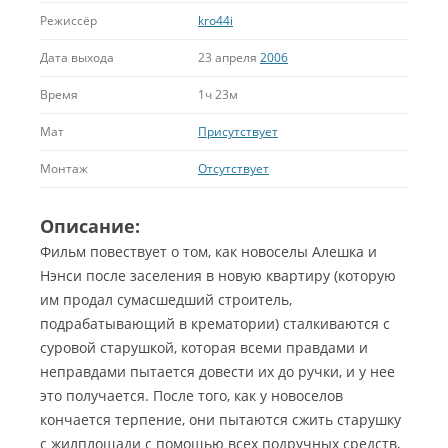
Режиссёр
kro44i
Дата выхода
23 апреля
2006
Время
1ч 23м
Мат
Присутствует
Монтаж
Отсутствует
Описание:
Фильм повествует о том, как новоселы Алешка и
Нэнси после заселения в новую квартиру (которую
им продал сумасшедший строитель,
подрабатывающий в крематории) сталкиваются с
суровой старушкой, которая всеми правдами и
неправдами пытается довести их до ручки, и у нее
это получается.
После того, как у новоселов
кончается терпение, они пытаются сжить старушку
с жилплощади с помощью всех подручных средств,