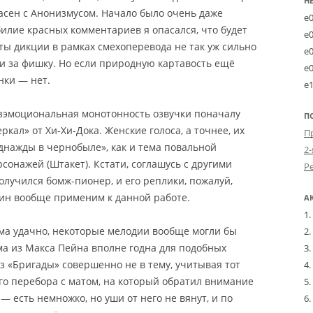
Н
ласен с Анонизмусом. Начало было очень даже
e
билие красных комментариев я опасался, что будет
e
ы дикции в рамках смехоперевода не так уж сильно
e
ти за фишку. Но если природную картавость ещё
e
нки — нет.
e
езэмоциональная монотонность озвучки поначалу
П
кал» от Хи-Хи-Дока. Женские голоса, а точнее, их
нажды в чернобыле», как и тема повальной
2-
рсонажей (Штакет). Кстати, соглашусь с другими
олучился бомж-пионер, и его реплики, пожалуй,
мин вообще применим к данной работе.
А
ма удачно, некоторые мелодии вообще могли бы
ема из Макса Пейна вполне годна для подобных
з «Бригады» совершенно не в тему, учитывая тот
ого перебора с матом, на который обратил внимание
 — есть немножко, но уши от него не вянут, и по