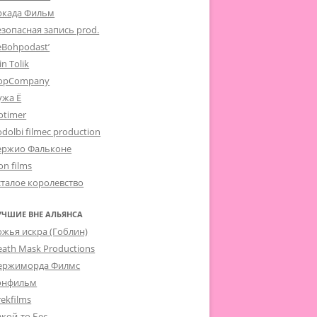
ркада Фильм
езопасная запись prod.
eBohpodast’
in Tolik
opCompany
ужа Ё
otimer
dolbi filmec production
ержио Фальконе
on films
сталое королевство
УЧШИЕ ВНЕ АЛЬЯНСА
ожья искра (Гоблин)
eath Mask Productions
ержиморда Филмс
онфильм
ekfilms
акой-то Бес