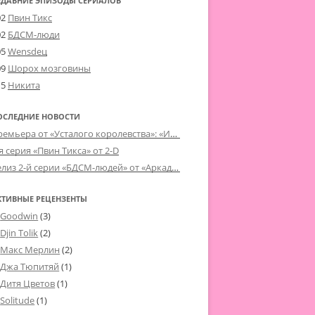
ЕДАВНИЕ ЭПИЗОДЫ СЕРИАЛОВ
02
Пвин Тикс
02
БДСМ-люди
05
Wensdeц
09
Шорох мозговины
15
Никита
ОСЛЕДНИЕ НОВОСТИ
Премьера от «Усталого королевства»: «Игорь начал»
я серия «Пвин Тикса» от 2-D
Релиз 2-й серии «БДСМ-людей» от «Аркада Фильм»
КТИВНЫЕ РЕЦЕНЗЕНТЫ
Goodwin
(3)
Djin Tolik
(2)
Макс Мерлин
(2)
Джа Тюпитяй
(1)
Дитя Цветов
(1)
Solitude
(1)