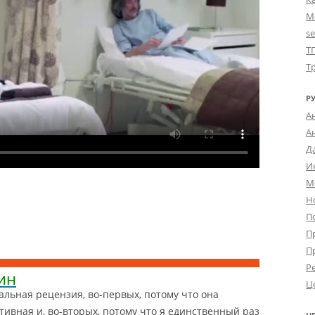
М
s
Т
Т
Р
А
А
Д
И
М
Н
П
П
П
Р
ин
Ц
альная рецензия, во-первых, потому что она
ивная и, во-вторых, потому что я единственный раз