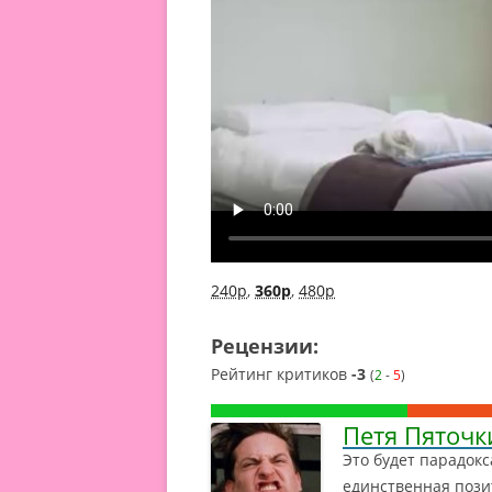
240p
,
360p
,
480p
Рецензии:
Рейтинг критиков
-3
(
2
-
5
)
Петя Пяточк
Это будет парадокс
единственная позит