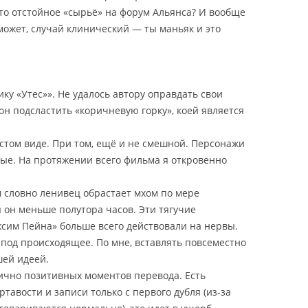
это отстойное «сырьё» на форум Альянса? И вообще
может, случай клинический — ты маньяк и это
ку «Утес»». Не удалось автору оправдать свои
он подсластить «коричневую горку», коей является
стом виде. При том, ещё и не смешной. Персонажи
ные. На протяжении всего фильма я откровенно
 словно ленивец обрастает мхом по мере
я он меньше полутора часов. Эти тягучие
сим Пейна» больше всего действовали на нервы.
 под происходящее. По мне, вставлять повсеместно
шей идеей.
тично позитивных моментов перевода. Есть
ртавости и записи только с первого дубля (из-за