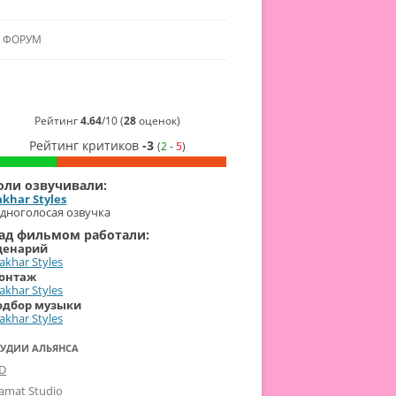
ФОРУМ
ЛЬЯНСУ
 В АЛЬЯНС
Рейтинг
4.64
/
10
(
28
оценок)
Рейтинг критиков
-3
(
2
-
5
)
ЛЬЯНСА
оли озвучивали:
akhar Styles
дноголосая озвучка
ад фильмом работали:
ценарий
akhar Styles
онтаж
akhar Styles
одбор музыки
akhar Styles
ТУДИИ АЛЬЯНСА
-D
lamat Studio