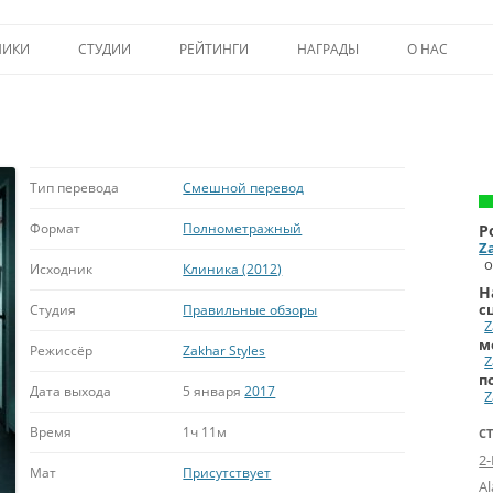
Перейти к содержимому
НИКИ
СТУДИИ
РЕЙТИНГИ
НАГРАДЫ
О НАС
ТОП-50
ПОМОЩЬ А
КРИТИКА
ВСТУПЛЕНИЕ
ИСТОРИЯ А
Тип перевода
Смешной перевод
Формат
Полнометражный
Р
Z
о
Исходник
Клиника (2012)
Н
с
Студия
Правильные обзоры
Z
м
Режиссёр
Zakhar Styles
Z
п
Дата выхода
5 января
2017
Z
Время
1ч 11м
С
2
Мат
Присутствует
A