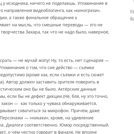
ц у исходника, ничего не поделаешь. Упоминание в
о направления видеоблогинга, как «киногрехи»,
Р
удии, а также финальное обращение к
В
вает на мысль, что смешные переводы — это не
творчества Захара, так что не надо было, наверное,
срать — не мучай жопу! Ну, то есть, нет сценария —
Упоминания о том, что сие действо — съёмки
едопустимо (кроме как, если съёмки и есть сюжет
а). Автор должен заставить зрителя поверить в
астическим оно бы не было. Актёрские данные
, если бы не дефект дикции.(Не, бля, ну это точно,
закон — как только у чувака обнаруживается,
одмывает схватиться за микрофон. Причём, даже
 Персонажи — «никаки», кроме, на удивление
жа. Диалоги соответственно. Юмор посредственный.
ает, о чём честно говорит в финале, Не вполне