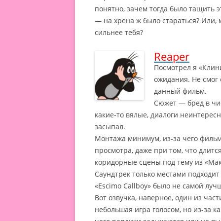
понятно, зачем тогда было тащить 
— на хрена ж было стараться? Или, 
сильнее тебя?
Reaper
Посмотрел я «Клини
ожидания. Не смог 
данный фильм.
Сюжет — бред в чи
какие-то вялые, диалоги неинтерес
засыпал.
Монтажа минимум, из-за чего фильм
просмотра, даже при том, что длитс
коридорные сцены под тему из «Мак
Саундтрек только местами подходит
«Escimo Callboy» было не самой луч
Вот озвучка, наверное, один из час
небольшая игра голосом, но из-за ка