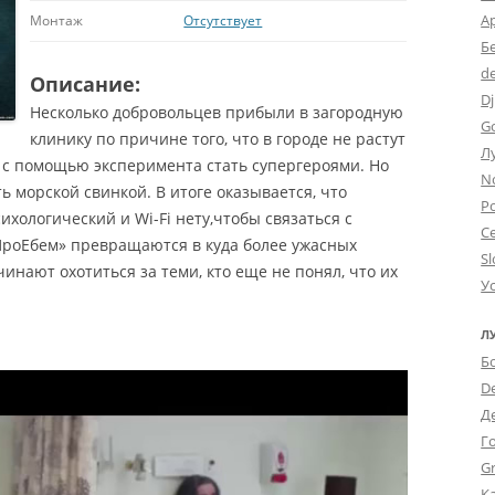
А
Монтаж
Отсутствует
Б
d
Описание:
Dj
Несколько добровольцев прибыли в загородную
G
клинику по причине того, что в городе не растут
Л
ы с помощью эксперимента стать супергероями. Но
N
 морской свинкой. В итоге оказывается, что
Po
хологический и Wi-Fi нету,чтобы связаться с
С
ПроЕбем» превращаются в куда более ужасных
Sl
чинают охотиться за теми, кто еще не понял, что их
У
Л
Б
D
Д
Г
Gr
К