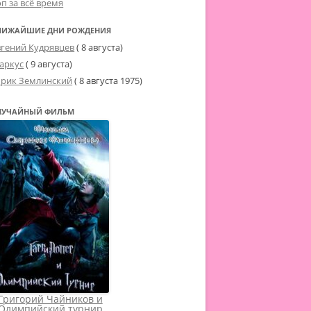
оп за всё время
ЛИЖАЙШИЕ ДНИ РОЖДЕНИЯ
вгений Кудрявцев
( 8 августа)
аркус
( 9 августа)
рик Землинский
(
8 августа 1975
)
ЛУЧАЙНЫЙ ФИЛЬМ
Григорий Чайников и
Олимпийский турнир