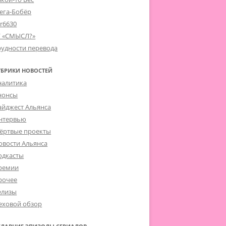
ега-Бобёр
er6630
Г «СМЫСЛ?»
рудности перевода
УБРИКИ НОВОСТЕЙ
налитика
нонсы
айджест Альянса
нтервью
ёртвые проекты
овости Альянса
одкасты
ремии
рочее
елизы
еховой обзор