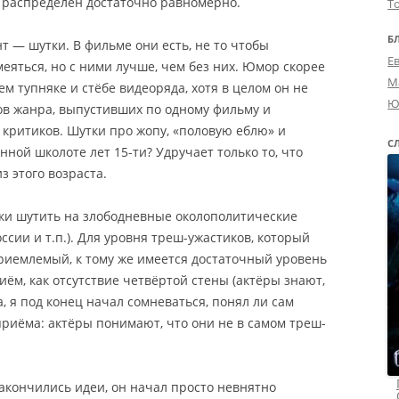
 распределён достаточно равномерно.
Т
Б
 — шутки. В фильме они есть, не то чтобы
Е
еяться, но с ними лучше, чем без них. Юмор скорее
М
 тупняке и стёбе видеоряда, хотя в целом он не
Ю
тов жанра, выпустивших по одному фильму и
 критиков. Шутки про жопу, «половую еблю» и
С
ной школоте лет 15-ти? Удручает только то, что
з этого возраста.
тки шутить на злободневные околополитические
ссии и т.п.). Для уровня треш-ужастиков, который
приемлемый, к тому же имеется достаточный уровень
ём, как отсутствие четвёртой стены (актёры знают,
а, я под конец начал сомневаться, понял ли сам
приёма: актёры понимают, что они не в самом треш-
закончились идеи, он начал просто невнятно