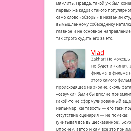
мямлить. Правда, такой уж был коне
первых же кадрах такого популярног
само слово «обзоры» в названии ст
вымышленному собеседнику наталки
главное и не основное направление 
так строго судить его за это.
Vlad
Zakhar! Не можешь 
не будет и «кина».
фильма, в фильме н
этого самого фильм
происходящее на экране, сколь фат
«озвучки» были бы вполне приемлимы
какой-то не сформулированный ещё 
напьимер, каГтавость — его таки п
отсутствие сценария — не помеха!).
(учитывая всё вышесказанное), Бом
Впрочем, автор и сам всё это поним