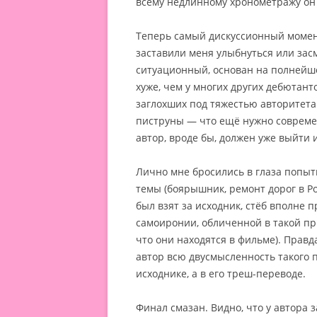
всему недлинному хронометражу он
Теперь самый дискуссионный момент
заставили меня улыбнуться или засм
ситуационный, основан на полнейшем
хуже, чем у многих других дебютан
заглохших под тяжестью авторитета
пиструны — что ещё нужно современ
автор, вроде бы, должен уже выйти и
Лично мне бросились в глаза попы
темы (боярышник, ремонт дорог в Ро
был взят за исходник, стёб вполне 
самоиронии, обличенной в такой при
что они находятся в фильме). Правд
автор всю двусмысленность такого 
исходнике, а в его треш-переводе.
Финал смазан. Видно, что у автора 