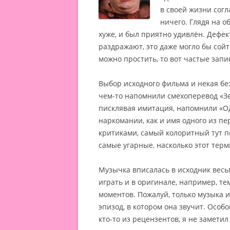
в своей жизни сог
ничего. Глядя на о
хуже, и был приятно удивлён.
Дефект
раздражают, это даже могло бы сой
можно простить, то вот частые запи
Выбор исходного фильма и некая б
чем-то напомнили смехоперевод «Зер
писклявая имитация, напомнили «Од
наркомании, как и имя одного из пе
критиками, самый колоритный тут п
самые угарные, насколько этот тер
Музычка вписалась в исходник весь
играть и в оригинале, например, т
моментов. Пожалуй, только музыка и
эпизод, в котором она звучит. Особ
кто-то из рецензентов, я не заметил