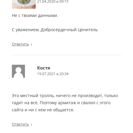
21.04.2020 в 09:15
у
б
б
ч
с
с
ш
к
к
Не с твоими данными.
и
и
и
й
й
й
С уважением, Добросердечный Ценитель
с
К
К
ц
р
р
е
и
и
↓
Ответить
н
з
з
а
и
и
р
с
с
и
2
:
Костя
й
:
Ф
19.07.2021 в 20:34
К
Ч
а
а
е
ш
р
л
и
Это местный тролль, ничего не производит, только
и
о
с
гадит на всё. Поэтому армитаж и свалил с этого
б
в
т
с
е
с
сайта и ни с кем не общается.
к
к
к
и
-
и
↓
Ответить
й
О
й
К
с
П