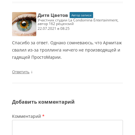
р
ь
о
и
м
к
Дитя Цветов
Автор записи
з
и
е
участник студии La Condomina Entertainment,
и
н
м
автор 162 рецензий
22.07.2021 в 08:25
с
о
о
3
г
н
:
Спасибо за ответ. Однако сомневаюсь, что Армитаж
Л
Л
Г
свалил из-за троллинга ничего не производящей и
у
у
у
ч
ч
гадящей ПростоМарии.
д
ш
ш
б
и
и
↓
а
Ответить
й
й
й
а
а
А
к
к
м
т
т
е
ё
ё
Добавить комментарий
р
р
р
и
о
о
к
Комментарий
*
з
з
а
в
в
Л
у
у
у
ч
ч