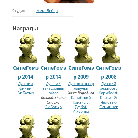
Студия
Мега-Бобёр
Награды
СинеГомэ
СинеГомэ
СинеГомэ
СинеГомэ
р 2014
р 2014
р 2009
р 2008
Лучший
Лучший
Лучший актёр
Лучший
фильм
закадровый
озвучки
режиссёр
Ак Батыр
голос
Жека Воробьёв
Карибский
доклады Чака
Карибский
Кризис 2:
Смайли
Кризис 3:
Человек-
Ак Батыр
Гудбай
Осьминог
Америка