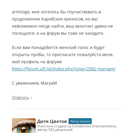
а
К
ш
ш
л
р
и
и
armitage, мне хотелось бы поучаствовать в
ь
и
й
й
продолжении Карибских кризисов, но вас
н
з
з
з
ы
и
невозможно нигде найти, ваш вконтакт давно не
а
а
й
с
посещался, и на форум вы тоже не заходите.
к
к
с
3
а
а
а
:
д
д
Если вам понадобится женский голос и будут
у
Г
р
р
открыты пробы, то пригласите пожалуйста меня,
н
у
о
о
д
д
мой профиль на форуме
в
в
т
б
https://forum.uft.lol/index.php?/user/2582-maryam/
ы
ы
р
а
й
й
е
й
г
г
С уважением, MaryaM
к
А
о
о
А
м
л
л
к
е
↓
Ответить
о
о
Б
р
с
с
а
и
К
К
т
к
а
а
ы
а
Дитя Цветов
Автор записи
р
р
р
участник студии La Condomina Entertainment,
Л
и
и
автор 162 рецензий