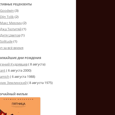
КТИВНЫЕ РЕЦЕНЗЕНТЫ
Goodwin
(3)
Djin Tolik
(2)
Макс Мерлин
(2)
Джа Тюпитяй
(1)
Дитя Цветов
(1)
Solitude
(1)
оп за всё время
ЛИЖАЙШИЕ ДНИ РОЖДЕНИЯ
вгений Кудрявцев
( 8 августа)
rant
(
6 августа 2000
)
tamich
(
6 августа 1988
)
рик Землинский
(
8 августа 1975
)
ЛУЧАЙНЫЙ ФИЛЬМ