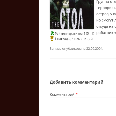
Группа от
террорист,
остров, у 
но смогут 
откуда на 
работник 
Рейтинг критиков 4 (5 - 1)
1 награды, 4 номинаций
Запись опубликована
22.09.2004
.
С
и
Добавить комментарий
н
е
Комментарий
*
Г
о
м