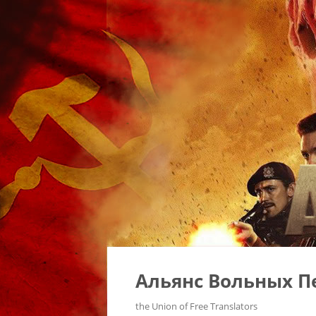
Альянс Вольных П
the Union of Free Translators