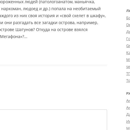
мороженных людей (патологоанатом, маньячка,
 наркоман, людоед и др.) попала на необитаемый
Л
каждого из них своя история и «свой скелет в шкафу»,
Б
ли они разгадать все загадки острова, например,
D
острове Шатунов? Откуда на острове взялся
Д
«Мегафона»?…
Г
Gr
К
М
s
Т
Т
Р
А
А
Д
И
М