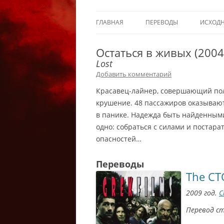
ГЛАВНАЯ
ПЕРЕВОДЫ
ИСХОД
Остаться в живых (2004
Lost
Добавить комментарий
Красавец-лайнер, совершающий пол
крушение. 48 пассажиров оказывают
в панике. Надежда быть найденными
одно: собраться с силами и постар
опасностей…
Переводы
The С
2009 год.
С
Перевод с