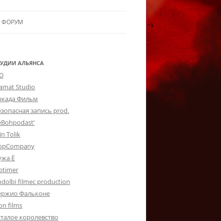
ФОРУМ
ЛЬЯНСУ
 В АЛЬЯНС
ТУДИИ АЛЬЯНСА
-D
ЛЬЯНСА
lamat Studio
ркада Фильм
езопасная запись prod.
eBohpodast’
in Tolik
opCompany
ужа Ё
otimer
dolbi filmec production
ержио Фальконе
on films
сталое королевство