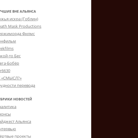
УЧШИЕ ВНЕ АЛЬЯНСА
ожья искра (Гоблин)
eath Mask Productions
ержиморда Филмс
онфильм
ekfilms
акой-то Бес
ега-Бобёр
er6630
Г «СМЫСЛ?»
рудности перевода
УБРИКИ НОВОСТЕЙ
налитика
нонсы
айджест Альянса
нтервью
ёртвые проекты