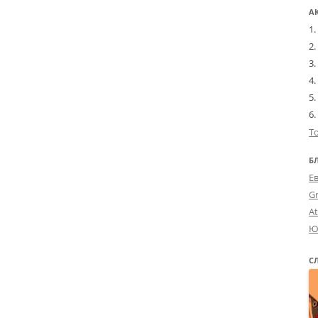
А
Т
Б
Е
G
A
Ю
С