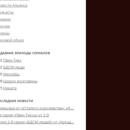
овости Альянса
одкасты
ремии
рочее
елизы
еховой обзор
ЕДАВНИЕ ЭПИЗОДЫ СЕРИАЛОВ
02
Пвин Тикс
02
БДСМ-люди
05
Wensdeц
09
Шорох мозговины
15
Никита
ОСЛЕДНИЕ НОВОСТИ
Премьера от «Усталого королевства»: «Игорь начал»
я серия «Пвин Тикса» от 2-D
Релиз 2-й серии «БДСМ-людей» от «Аркада Фильм»