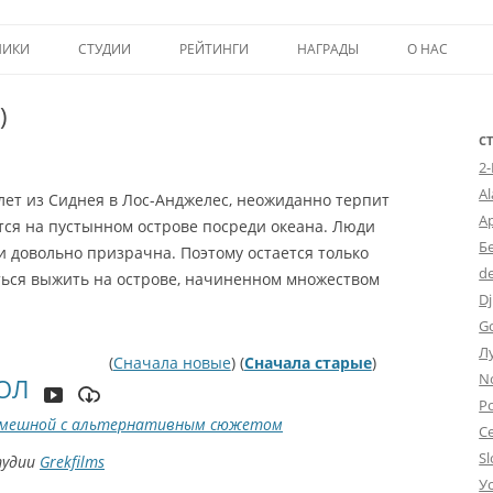
Перейти к содержимому
НИКИ
СТУДИИ
РЕЙТИНГИ
НАГРАДЫ
О НАС
ТОП-50
ПОМОЩЬ А
)
КРИТИКА
ВСТУПЛЕНИЕ
С
2
ИСТОРИЯ А
A
ет из Сиднея в Лос-Анджелес, неожиданно терпит
А
ся на пустынном острове посреди океана. Люди
Б
 довольно призрачна. Поэтому остается только
d
аться выжить на острове, начиненном множеством
Dj
G
Л
(
Сначала новые
) (
Сначала старые
)
N
ТОЛ
Po
мешной с альтернативным сюжетом
С
Sl
тудии
Grekfilms
У