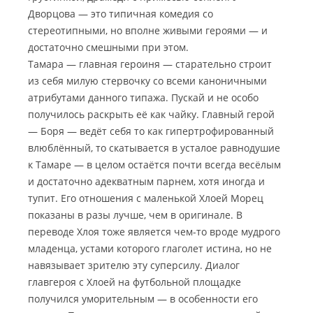
Дворцова — это типичная комедия со
стереотипными, но вполне живыми героями — и
достаточно смешными при этом.
Тамара — главная героиня — старательно строит
из себя милую стервочку со всеми каноничными
атрибутами данного типажа. Пускай и не особо
получилось раскрыть её как чайку. Главный герой
— Боря — ведёт себя то как гипертрофированный
влюблённый, то скатывается в усталое равнодушие
к Тамаре — в целом остаётся почти всегда весёлым
и достаточно адекватным парнем, хотя иногда и
тупит. Его отношения с маленькой Хлоей Морец
показаны в разы лучше, чем в оригинале. В
переводе Хлоя тоже является чем-то вроде мудрого
младенца, устами которого глаголет истина, но не
навязывает зрителю эту суперсилу. Диалог
главгероя с Хлоей на футбольной площадке
получился уморительным — в особенности его