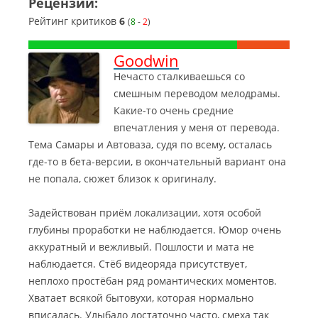
Рецензии:
Рейтинг критиков
6
(
8
-
2
)
Goodwin
Нечасто сталкиваешься со
смешным переводом мелодрамы.
Какие-то очень средние
впечатления у меня от перевода.
Тема Самары и Автоваза, судя по всему, осталась
где-то в бета-версии, в окончательный вариант она
не попала, сюжет близок к оригиналу.
Задействован приём локализации, хотя особой
глубины проработки не наблюдается. Юмор очень
аккуратный и вежливый. Пошлости и мата не
наблюдается. Стёб видеоряда присутствует,
неплохо простёбан ряд романтических моментов.
Хватает всякой бытовухи, которая нормально
вписалась. Улыбало достаточно часто, смеха так