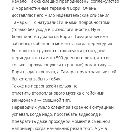
начало. Также смешно преподнесены соплежуйство
и моралистичные терзания Бори. Очень
доставляют его мило-издевательские описания
Тамары — с натуралистичными подробностями
(только без ухода в физиологичность). Ну и
большинство диалогов Бори с Тамарой весьма
забавны, особенно в моменты, когда переводчик
безжалостно рушит состоявшуюся (в поздние
периоды того самого 500-дневного лета), а то и
только зарождающуюся (в ранние) романтику —
Боря выдаёт тупняка, а Тамара прямо заявляет: «Я
бы хотела забыть тебя».
Также из персонажей нельзя не
отметить второпланового мужика с гейскими
закидонами — смешной тип.
Переводчик умело следит за экранной ситуацией,
успевая, когда надо, простебать видеоряд и
превратить даже проходной момент в смешной —
например, когда начальник резал торт. А уж в