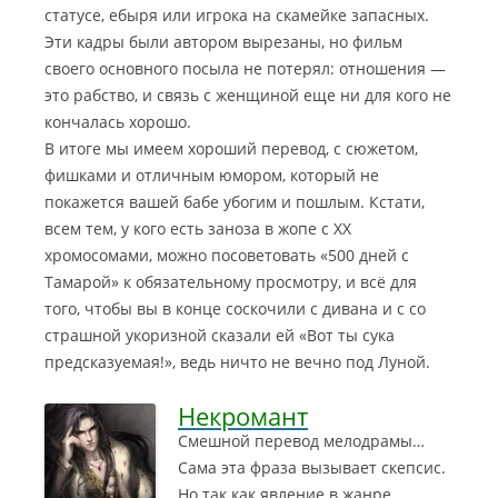
статусе, ебыря или игрока на скамейке запасных.
Эти кадры были автором вырезаны, но фильм
своего основного посыла не потерял: отношения —
это рабство, и связь с женщиной еще ни для кого не
кончалась хорошо.
В итоге мы имеем хороший перевод, с сюжетом,
фишками и отличным юмором, который не
покажется вашей бабе убогим и пошлым. Кстати,
всем тем, у кого есть заноза в жопе с ХХ
хромосомами, можно посоветовать «500 дней с
Тамарой» к обязательному просмотру, и всё для
того, чтобы вы в конце соскочили с дивана и с со
страшной укоризной сказали ей «Вот ты сука
предсказуемая!», ведь ничто не вечно под Луной.
Некромант
Смешной перевод мелодрамы…
Сама эта фраза вызывает скепсис.
Но так как явление в жанре