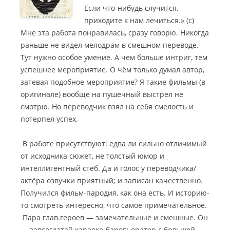
Если что-нибудь случится,
приходите к нам лечиться.» (с)
Мне эта работа понравилась, сразу говорю. Никогда
раньше не видел мелодрам в смешном переводе.
Тут нужно особое умение. А чем больше интриг, тем
успешнее мероприятие. О чём только думал автор,
затевая подобное мероприятие? Я такие фильмы (в
оригинале) вообще на пушечный выстрел не
смотрю. Но переводчик взял на себя смелость и
потерпел успех.
В работе присутствуют: едва ли сильно отличимый
от исходника сюжет, не толстый юмор и
интеллигентный стёб. Да и голос у переводчика/
актёра озвучки приятный; и записан качественно.
Получился фильм-пародия, как она есть. И историю-
то смотреть интересно, что самое примечательное.
Пара глав.героев — замечательные и смешные. Он
— завсегдатай караоке-баров; оратор с большой