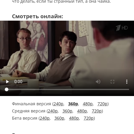
что делать, если ты странный тип, а она чайка.
Смотреть онлайн:
Финальная версия (
240p
,
360p
,
480p
,
720p
)
Средняя версия (
240p
,
360p
,
480p
,
720p
)
Бета версия (
240p
,
360p
,
480p
,
720p
)