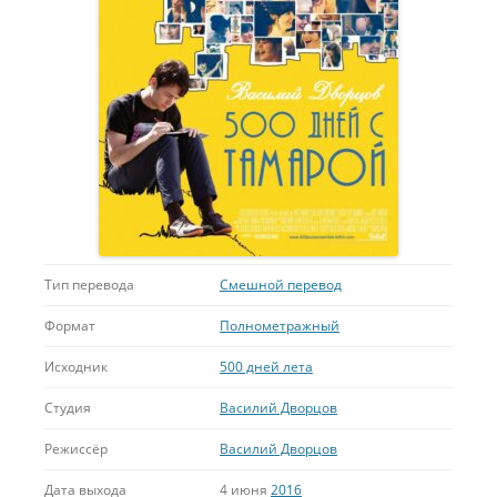
Тип перевода
Смешной перевод
Формат
Полнометражный
Исходник
500 дней лета
Студия
Василий Дворцов
Режиссёр
Василий Дворцов
Дата выхода
4 июня
2016