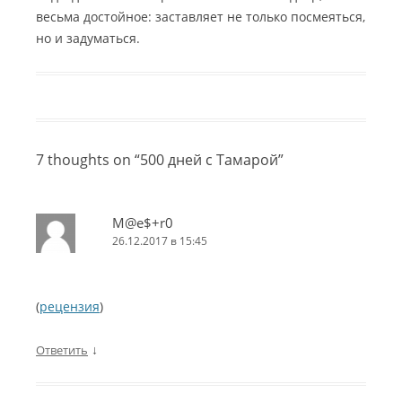
весьма достойное: заставляет не только посмеяться,
но и задуматься.
7 thoughts on “
500 дней с Тамарой
”
M@e$+r0
26.12.2017 в 15:45
(
рецензия
)
↓
Ответить