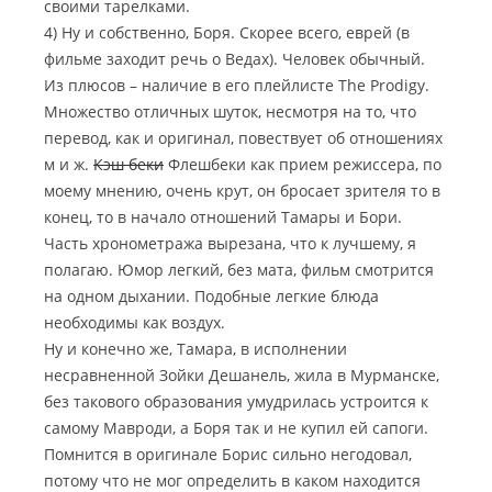
своими тарелками.
4) Ну и собственно, Боря. Скорее всего, еврей (в
фильме заходит речь о Ведах). Человек обычный.
Из плюсов – наличие в его плейлисте The Prodigy.
Множество отличных шуток, несмотря на то, что
перевод, как и оригинал, повествует об отношениях
м и ж.
Кэш беки
Флешбеки как прием режиссера, по
моему мнению, очень крут, он бросает зрителя то в
конец, то в начало отношений Тамары и Бори.
Часть хронометража вырезана, что к лучшему, я
полагаю. Юмор легкий, без мата, фильм смотрится
на одном дыхании. Подобные легкие блюда
необходимы как воздух.
Ну и конечно же, Тамара, в исполнении
несравненной Зойки Дешанель, жила в Мурманске,
без такового образования умудрилась устроится к
самому Мавроди, а Боря так и не купил ей сапоги.
Помнится в оригинале Борис сильно негодовал,
потому что не мог определить в каком находится