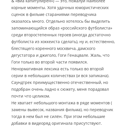
& «виа капитулирен») — это, пожалуй наиболее
корные моменты. Хотя удачных юмористических
сценок в фильме стараниями переводчика
оказалось много. Отдельно хотелось бы выделить
запоминающийся образ «российского футболиста»
среди второстепенных героев (иногда достаточно
футболиста из хоккеиста сделать), ну и, естественно,
блестящего коренного москвича, дамского
дегустатора и джиголо, Гоги Генацвале. Жаль, что
Гоги только во второй части появился.
Ненормативная лексика есть только во второй
серии в небольших количествах (и вся запикана).
Саундтрек преимущественно отечественный, но
подобран очень ладно к сюжету, меня порадовал
почти что целиком.
Не хватает небольшого монтажа в ряде моментов (
замены вывесок, названия фильма), но переводчик
тогда в нем был не силён. При этом небольшие
добавки в видеоряд оригинала присутствуют.