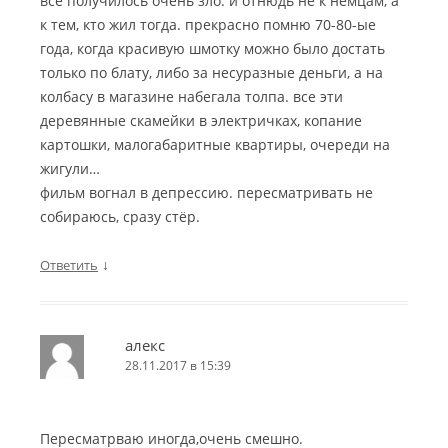
всё получилось очень зло. и отнюдь не к немцам, а
к тем, кто жил тогда. прекрасно помню 70-80-ые
года, когда красивую шмотку можно было достать
только по блату, либо за несуразные деньги, а на
колбасу в магазине набегала толпа. все эти
деревянные скамейки в электричках, копание
картошки, малогабаритные квартиры, очереди на
жигули…
фильм вогнал в депрессию. пересматривать не
собираюсь, сразу стёр.
↓
Ответить
алекс
28.11.2017 в 15:39
Пересматрваю иногда,очень смешно.