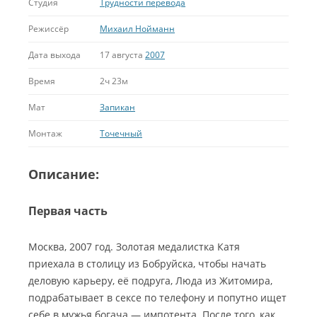
Студия
Трудности перевода
Режиссёр
Михаил Нойманн
Дата выхода
17 августа
2007
Время
2ч 23м
Мат
Запикан
Монтаж
Точечный
Описание:
Первая часть
Москва, 2007 год. Золотая медалистка Катя
приехала в столицу из Бобруйска, чтобы начать
деловую карьеру, её подруга, Люда из Житомира,
подрабатывает в сексе по телефону и попутно ищет
себе в мужья богача — импотента. После того, как