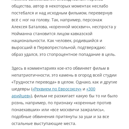
общества, автор в некоторых моментах неслабо
постебался и над исходным фильмом, перевернув
всё с ног на голову. Так, например, персонаж
Алексея Баталова, «коренной москвич», неспроста у
Нойманна становится лицом кавказской
национальности. Как человек, родившийся и
выросший в Первопрестольной, подтверждаю:
образ удался, это стопроцентное попадание в цель.
Здесь в комментариях кое-кто обвиняет фильм в
непатриотичности, это камень в огород всей студии
«Трудности перевода» в целом. Однако, как и другие
шедевры (
«Реквием по Евросоюзу»
и
«300
арийцев»
), фильм не разжигает какую бы то ни было
рознь, например, по признаку «коренные против
понаехавших» или «все москвичи зажрались»,
подобные обвинения притянуты за уши и за все
остальные выступающие места.