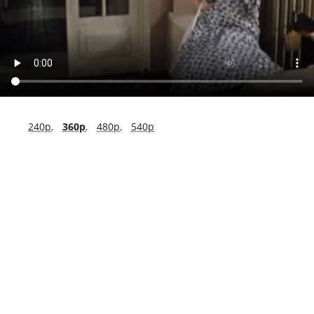
240p
,
360p
,
480p
,
540p