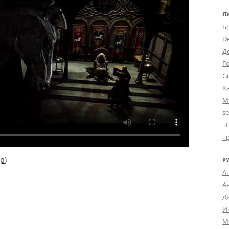
Л
Б
D
Д
Г
Gr
К
М
s
Т
Т
0p
)
Р
А
А
Д
И
М