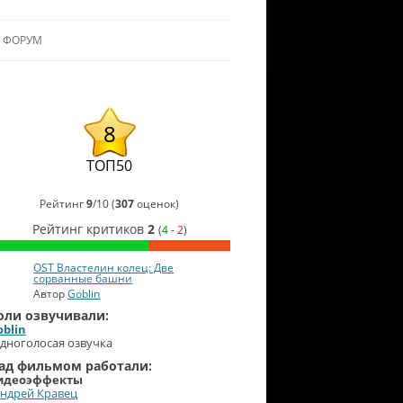
ФОРУМ
ЛЬЯНСУ
 В АЛЬЯНС
8
ЛЬЯНСА
ТОП50
Рейтинг
9
/
10
(
307
оценок)
Рейтинг критиков
2
(
4
-
2
)
OST Властелин колец: Две
сорванные башни
Автор
Goblin
оли озвучивали:
oblin
дноголосая озвучка
ад фильмом работали:
идеоэффекты
ндрей Кравец