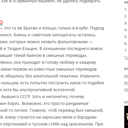
как в «Сорванных башнях», не удалось подобрать
А
o
это та же Братва и кольцо, только в в кубе. Подход
енился. Баяны и советские киноцитаты остались
,
ажи, которых можно назвать фольклорными —
й и Теоден-Ельцин. В отношении последнего вовсю
ставшая темой-баяном в смешных переводах.
Т
ивных, она приходит в голову любому и каждому
в самом первом из известных смешных переводов
Б
не обошлось без алкогольной тематики. Извините,
Е
 кольцом, есть попытки построить какое-то подобие
М
но хотя бы альтернативной вселенной,
Ю
х бывшего СССР. Хоть и непонятно, почему
С
ан Борис. Возможно, это просто рандомные
кой-то логике. Главное, чтоб перевод был смешной,
ый, юмор строится на заросших мхом и бородами
и персонажей и тусклом стёбе над оригиналом. При