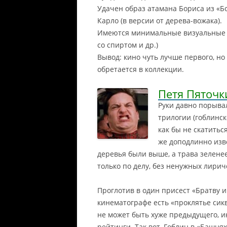
Удачен образ атамана Бориса из «Б
Карло (в версии от дерева-вожака).
Имеются минимальные визуальные в
со спиртом и др.)
Вывод: кино чуть лучше первого, но 
обретается в коллекции.
Петя Пяточк
Руки давно порыва
трилогии (гоблинск
как бы не скатитьс
же доподлинно изв
деревья были выше, а трава зелене
только по делу, без ненужных лирич
Проглотив в один присест «Братву и
кинематографе есть «проклятье сик
не может быть хуже предыдущего, и
рейтинги. Так вот, Гоблин в «Башня