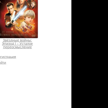
Звёздные войны:
Эпизод I – Усталое
переосмысление
егистрация
ойти