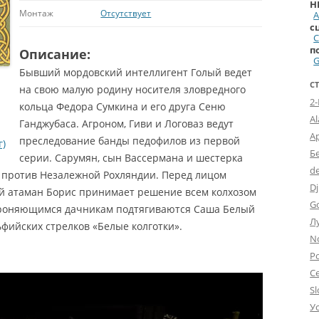
H
Монтаж
Отсутствует
А
с
п
Описание:
G
Бывший мордовский интеллигент Голый ведет
С
на свою малую родину носителя зловредного
2
кольца Федора Сумкина и его друга Сеню
A
Ганджубаса. Агроном, Гиви и Логоваз ведут
А
преследование банды педофилов из первой
г)
Б
серии. Сарумян, сын Вассермана и шестерка
d
и против Незалежной Рохляндии.
Перед лицом
Dj
 атаман Борис принимает решение всем колхозом
G
ороняющимся дачникам подтягиваются Саша Белый
Л
ьфийских стрелков «Белые колготки».
N
Po
С
Sl
У