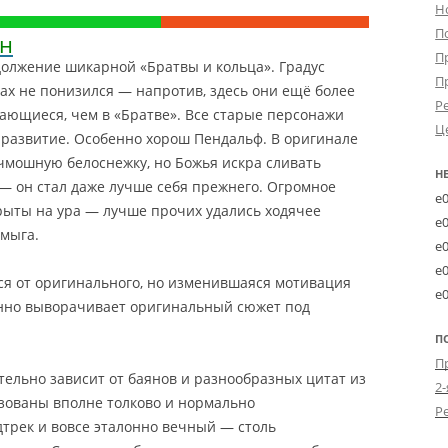
Н
П
ан
П
олжение шикарной «Братвы и кольца». Градус
П
ах не понизился — напротив, здесь они ещё более
Р
ающиеся, чем в «Братве»
. Все старые персонажи
Ц
 развитие. Особенно хорош Пендальф. В оригинале
чмошную белоснежку, но Божья искра сливать
Н
 — он стал даже лучше себя прежнего. Огромное
e
рыты на ура — лучше прочих удались ходячее
e
Шмыга.
e
e
ся от оригинального, но изменившаяся мотивация
e
нно выворачивает оригинальный сюжет под
П
ельно зависит от баянов и разнообразных цитат из
2-
зованы вполне толково и нормально
трек и вовсе эталонно вечный — столь