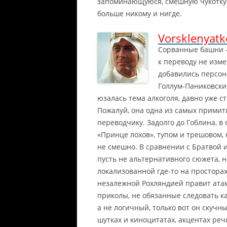
запоминающуюся, смешную чукотку, 
больше никому и нигде.
Vorsklenyatk
Сорванные башни — 
к переводу не изм
добавились персон
Голлум-Паниковски
юзалась тема алкоголя, давно уже 
Пожалуй, она одна из самых примит
переводчику. Задолго до Гоблина, 
«Принце лохов», тупом и трешовом, 
не смешно. В сравнении с Братвой и
пусть не альтернативного сюжета, 
локализованной где-то на простора
незалежной Рохляндией правит атам
приколы, не обязанные следовать ка
а не логичный, только вот он скучн
шутках и киноцитатах, акцентах реч