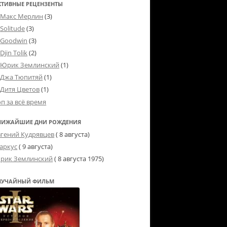
КТИВНЫЕ РЕЦЕНЗЕНТЫ
Макс Мерлин
(3)
Solitude
(3)
Goodwin
(3)
Djin Tolik
(2)
Юрик Землинский
(1)
Джа Тюпитяй
(1)
Дитя Цветов
(1)
оп за всё время
ЛИЖАЙШИЕ ДНИ РОЖДЕНИЯ
вгений Кудрявцев
( 8 августа)
аркус
( 9 августа)
рик Землинский
(
8 августа 1975
)
ЛУЧАЙНЫЙ ФИЛЬМ