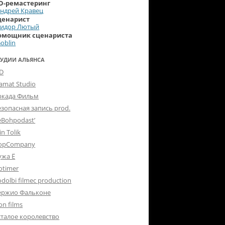
D-ремастеринг
ндрей Кравец
ценарист
Сидор Лютый
омощник сценариста
oblin
ТУДИИ АЛЬЯНСА
-D
lamat Studio
ркада Фильм
езопасная запись prod.
eBohpodast’
in Tolik
opCompany
ужа Ё
otimer
dolbi filmec production
ержио Фальконе
on films
сталое королевство