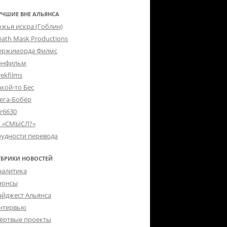
УЧШИЕ ВНЕ АЛЬЯНСА
ожья искра (Гоблин)
eath Mask Productions
ержиморда Филмс
онфильм
ekfilms
акой-то Бес
ега-Бобёр
er6630
Г «СМЫСЛ?»
рудности перевода
УБРИКИ НОВОСТЕЙ
налитика
нонсы
айджест Альянса
нтервью
ёртвые проекты