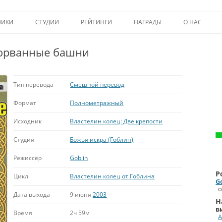
Перейти к содержимому
НИКИ
СТУДИИ
РЕЙТИНГИ
НАГРАДЫ
О НАС
ТОП-50
ПОМОЩЬ А
сорванные башни
КРИТИКА
ВСТУПЛЕНИЕ
ИСТОРИЯ А
Тип перевода
Смешной перевод
Формат
Полнометражный
Исходник
Властелин колец: Две крепости
Студия
Божья искра (Гоблин)
Режиссёр
Goblin
Р
Цикл
Властелин колец от Гоблина
G
о
Дата выхода
9 июня
2003
Н
в
Время
2ч 59м
А