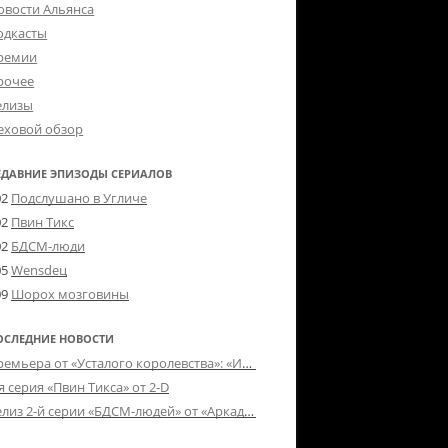
овости Альянса
одкасты
ремии
рочее
елизы
еховой обзор
ЕДАВНИЕ ЭПИЗОДЫ СЕРИАЛОВ
02
Подслушано в Угличе
02
Пвин Тикс
02
БДСМ-люди
05
Wensdeц
09
Шорох мозговины
ОСЛЕДНИЕ НОВОСТИ
Премьера от «Усталого королевства»: «Игорь начал»
я серия «Пвин Тикса» от 2-D
Релиз 2-й серии «БДСМ-людей» от «Аркада Фильм»