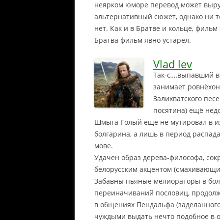
неярком юморе перевод может выру
альтернативный сюжет, однако ни то
нет. Как и в Братве и кольце, филь
Братва фильм явно устарел.
Vlad lev
Так-с,…выпавший в
занимает ровнёхон
Залихватского песе
посятина) ещё нед
Шмыга-Голый ещё не мутировал в и
болгарина, а лишь в период распад
мове.
Удачен образ дерева-философа, сок
белорусским акцентом (смахивающим
Забавны пьяные мелиораторы в бол
переиначиваний пословиц, продол
в общениях Пендальфа (заделанног
чуждыми выдать нечто подобное в 