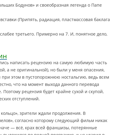
ольших Бодунов» и своеобразная легенда о Папе
ставки (Припять, радиация, пластмассовая баклага
слабее третьего. Примерно на 7. И, понятное дело,
ин
лись написать рецензию на самую любимую часть
ой, а не оригинальной), но были у меня опасения,
я при этом в пустопорожнюю ностальгию, ведь всем
естно, что на момент выхода данного перевода
е
. Поэтому рецензия будет крайне сухой и скупой,
еских отступлений.
 кольцо», зрители ждали продолжения. В
велов», согласно которому следующий фильм никак
наче — всё, крах всей франшизы, потерянные
х» выложился по полной программе, и не ударил в