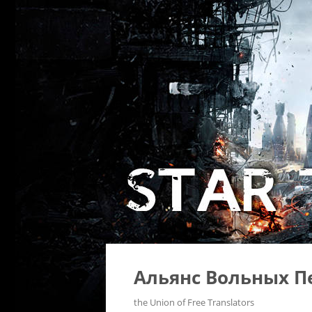
Альянс Вольных П
the Union of Free Translators