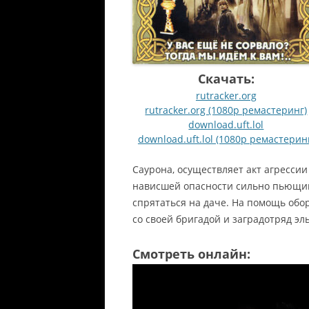
Скачать:
rutracker.org
rutracker.org (1080p ремастеринг)
download.uft.lol
download.uft.lol (1080p ремастерин
Саурона, осуществляет акт агресси
нависшей опасности сильно пьющий
спрятаться на даче. На помощь об
со своей бригадой и заградотряд эл
Смотреть онлайн: