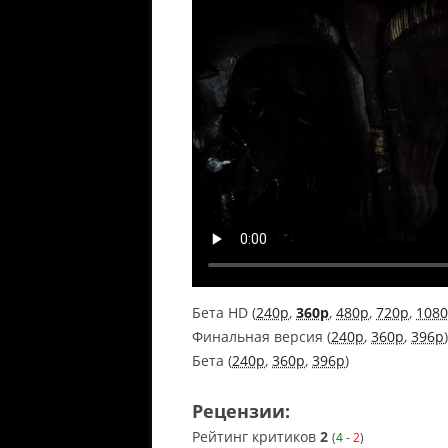
Бета HD (
240p
,
360p
,
480p
,
720p
,
108
Финальная версия (
240p
,
360p
,
396p
)
Бета (
240p
,
360p
,
396p
)
Рецензии:
Рейтинг критиков
2
(
4
-
2
)