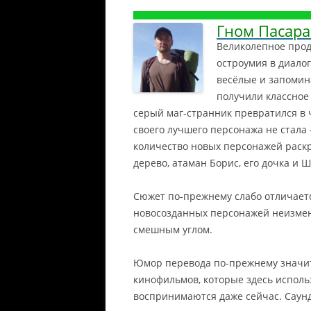
Гном Пасар
Великолепное прод
остроумия в диалог
весёлые и запомин
получили классное
серый маг-странник превратился в 
своего лучшего персонажа не стала
количество новых персонажей раск
дерево, атаман Борис, его дочка и 
Сюжет по-прежнему слабо отличает
новосозданных персонажей неизме
смешным углом.
Юмор перевода по-прежнему значит
кинофильмов, которые здесь исполь
воспринимаются даже сейчас. Саунд