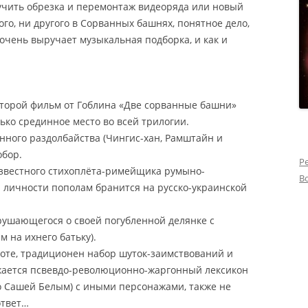
чить обрезка и перемонтаж видеоряда или новый
го, ни другого в Сорванных башнях, понятное дело,
м очень выручает музыкальная подборка, и как и
торой фильм от Гоблина «Две сорванные башни»
ько срединное место во всей трилогии.
нного раздолбайства (Чингис-хан, Рамштайн и
обор.
Р
звестного стихоплёта-римейщика румыно-
В
а личности пополам бранится на русско-украинской
рушающегося о своей погубленной делянке с
 на ихнего батьку).
оте, традиционен набор шуток-заимствований и
жается псвевдо-революционно-жаргонный лексикон
о Сашей Белым) с иными персонажами, также не
ответ…