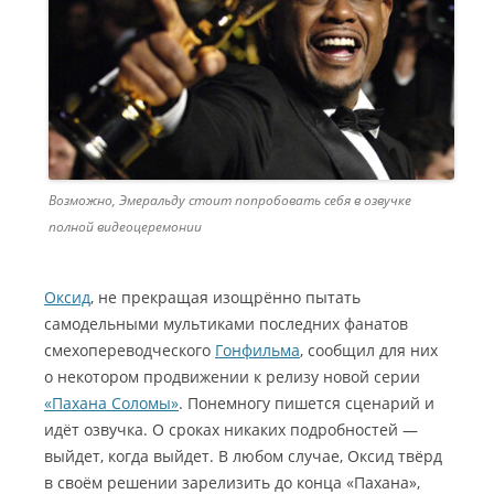
Возможно, Эмеральду стоит попробовать себя в озвучке
полной видеоцеремонии
Оксид
, не прекращая изощрённо пытать
самодельными мультиками последних фанатов
смехопереводческого
Гонфильма
, сообщил для них
о некотором продвижении к релизу новой серии
«Пахана Соломы»
. Понемногу пишется сценарий и
идёт озвучка. О сроках никаких подробностей —
выйдет, когда выйдет. В любом случае, Оксид твёрд
в своём решении зарелизить до конца «Пахана»,