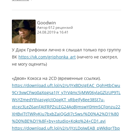
Goodwin
автор 612 рецензий
24.08.2019 в 16:41
У Дарк Грифонки лично я слышал только про группу
ВК
https://vk.com/griphonka_art
(ничего не смотрел,
не могу оценить)
«Двоя» Кокоса на 2CD (временные ссылки).
https://download.uft.lol/v2/s/JYxBDsIgEAC_QohHtbCwu
9Cr3vwCFwo0aXqgsa1JY_y7rV4mc5jMW06ylaGZlzUP9TL
WsYZmedYthiasygIctOqgKT_vRbeJfy8ee38St7u-
xtcgz3LeZ6anFAtFRPZsLEG24AoBJmswY0Hm5CFqnzu22
XHBviTtTWRyKiu7bxbZaiQGdI7c5ws/%D0%A2%D1%80
%D0%BE%D1%8F+by+studio+Koko%24+CD1.avi
https://download.uft.lol/v2/s/JYzLDoIwEAB_pWk8qrTbp