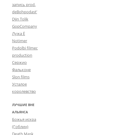
запись prod.
deBohpodast’
Djin Tolik
GopCompany
Лужа Ё
Notimer
Podolbi filmec
production
Сержио
Фальконе
Slon films
Усталое
королевство
ЛУЧШИЕ ВНЕ
АЛЬЯНСА
Божья искра
(Гоблин)
Death Mask