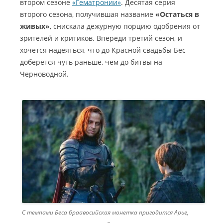
втором сезоне
«Гематронии»
. Десятая серия
второго сезона, получившая название
«Остаться в
живых»
, снискала дежурную порцию одобрения от
зрителей и критиков.
Впереди третий сезон, и
хочется надеяться, что до Красной свадьбы Бес
доберётся чуть раньше, чем до битвы на
Черноводной.
С темпами Беса браавосийская монетка пригодится Арье,