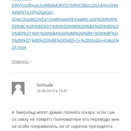
KWyYUUByueUtxWbek43kYOTmRtK506Jz2DLhkmjLfgVe
A4NF0TILijlPvDGpGO-
VQaCOUpMZaVCg1SivWmpk0VEjFawWCvz8/%D0%90%
D0%BC%D0%B5%D1%80%D0%B8%D0%BA%D0%B0%D
0%BD%D1%81%D0%BA%D0%B8%D0%B9+%D0%BF%D
0%B8%D1%80%D0%BE%D0%B3+3+%28Studio+Kokos%
29.mp4
↓
Ответить
Solitude
26.08.2019 в 19:43
А Эмеральд могет думаю полного оскара, если сам
со смеху не помрет) Полноматные его переводы мне
не особо понравились, но от нарезок президента