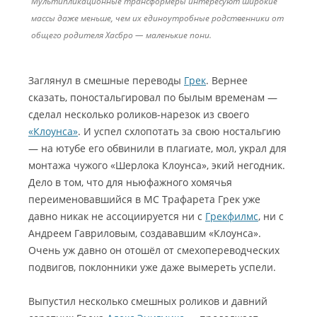
Мультипликационные трансформеры интересуют широкие
массы даже меньше, чем их единоутробные родственники от
общего родителя Хасбро — маленькие пони.
Заглянул в смешные переводы
Грек
. Вернее
сказать, поностальгировал по былым временам —
сделал несколько роликов-нарезок из своего
«Клоунса»
. И успел схлопотать за свою ностальгию
— на ютубе его обвинили в плагиате, мол, украл для
монтажа чужого «Шерлока Клоунса», экий негодник.
Дело в том, что для ньюфажного хомячья
переименовавшийся в МС Трафарета Грек уже
давно никак не ассоциируется ни с
Грекфилмс
, ни с
Андреем Гавриловым, создававшим «Клоунса».
Очень уж давно он отошёл от смехопереводческих
подвигов, поклонники уже даже вымереть успели.
Выпустил несколько смешных роликов и давний