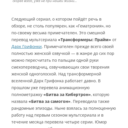
скорее всего, уже не при нашей жизни…
Следующий сериал, о котором пойдёт речь в
обзоре, не столь популярен, как «Гематрония», но
по-своему весьма примечателен. Это смешной
перевод мультсериала
«Трансформеры: Прайм»
от
Дарк Грифонки
. Примечателен прежде всего своей
полностью женской озвучкой — в жанре до сих пор
можно пересчитать по пальцам одной руки
смехопереводчиц, озвучивающих свои творения
женской одноголоской. Над трансформерной
вселенной Дарк Грифонка работает давно. В
прошлом уже перевела анимационную
полнометражку
«Битва за Кибертрон»
, которую
назвала
«Битва за самогон»
. Переводила также
рандомные эпизоды. Ныне взялась за полноценную
работу над первым сезоном мультсериала и в
течение месяца перевела четыре серии. Юмор