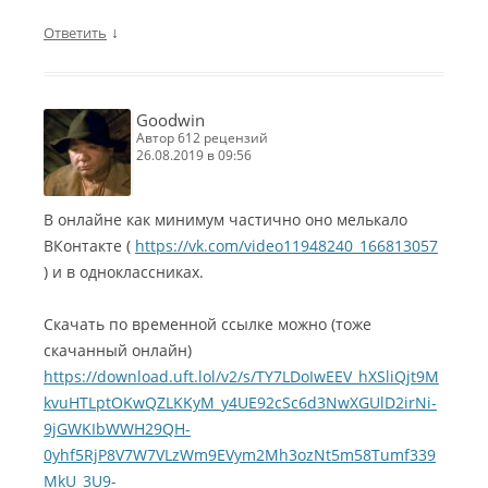
↓
Ответить
Goodwin
автор 612 рецензий
26.08.2019 в 09:56
В онлайне как минимум частично оно мелькало
ВКонтакте (
https://vk.com/video11948240_166813057
) и в одноклассниках.
Скачать по временной ссылке можно (тоже
скачанный онлайн)
https://download.uft.lol/v2/s/TY7LDoIwEEV_hXSliQjt9M
kvuHTLptOKwQZLKKyM_y4UE92cSc6d3NwXGUlD2irNi-
9jGWKIbWWH29QH-
0yhf5RjP8V7W7VLzWm9EVym2Mh3ozNt5m58Tumf339
MkU_3U9-