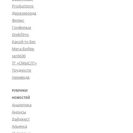
Productions
Держиморда
Филмс
Гонфильм
Grekfilms
Какой-то Бес
Мега-Бобёр
ser6630
ТГ «СМЫСЛ?»
Трудности
перевода
РУБРИКИ
НОВОСТЕЙ
Аналитика
Анонсы
Дайджест
Альянса