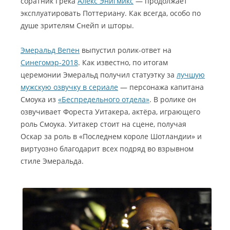
соратник Грека
Алекс Энигмикс
— продолжает
эксплуатировать Поттериану. Как всегда, особо по
душе зрителям Снейп и шторы.
Эмеральд Вепен
выпустил ролик-ответ на
Синегомэр-2018
. Как известно, по итогам
церемонии Эмеральд получил статуэтку за
лучшую
мужскую озвучку в сериале
— персонажа капитана
Смоука из
«Беспредельного отдела»
. В ролике он
озвучивает Фореста Уитакера, актёра, играющего
роль Смоука. Уитакер стоит на сцене, получая
Оскар за роль в «Последнем короле Шотландии» и
виртуозно благодарит всех подряд во взрывном
стиле Эмеральда.