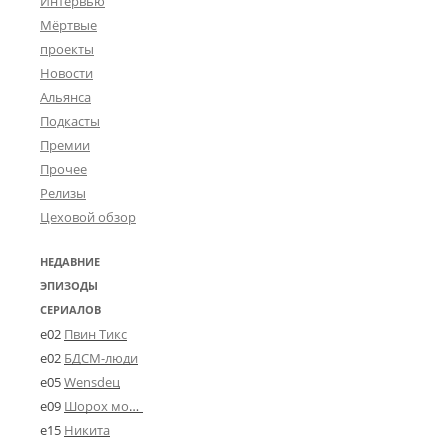
Интервью
Мёртвые
проекты
Новости
Альянса
Подкасты
Премии
Прочее
Релизы
Цеховой обзор
НЕДАВНИЕ
ЭПИЗОДЫ
СЕРИАЛОВ
e02
Пвин Тикс
e02
БДСМ-люди
e05
Wensdeц
e09
Шорох мозговины
e15
Никита