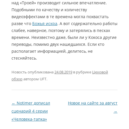
над «Троей» производит сильное впечатление.
Подобными по качеству и количеству
видеоэффектами в те времена могла похвастать
разве что
Божья искра
. А вот содержательно работы
слабее, наверное, поэтому и затерялись в песках
времени. Неизвестно даже, были ли у Кокоса другие
переводы, помимо двух нашедшихся. Если кто
располагает информацией, делитесь, не
стесняйтесь.
Новость опубликована
24.08.2019
в рубрике
Цеховой
обзор
автором
UFT
.
Навигация по записям
←
Notimer дописал
Новое на сайте за август
сценарий 4 серии
→
«Человека-тапка»