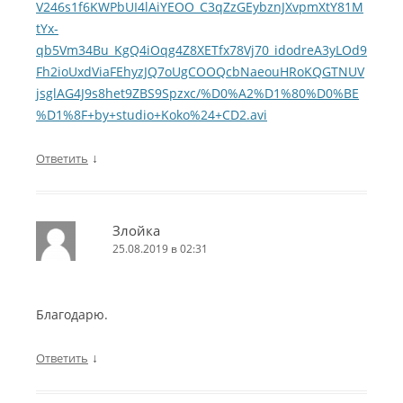
V246s1f6KWPbUI4lAiYEOO_C3qZzGEybznJXvpmXtY81M
tYx-
qb5Vm34Bu_KgQ4iOqg4Z8XETfx78Vj70_idodreA3yLOd9
Fh2ioUxdViaFEhyzJQ7oUgCOOQcbNaeouHRoKQGTNUV
jsglAG4J9s8het9ZBS9Spzxc/%D0%A2%D1%80%D0%BE
%D1%8F+by+studio+Koko%24+CD2.avi
↓
Ответить
Злойка
25.08.2019 в 02:31
Благодарю.
↓
Ответить