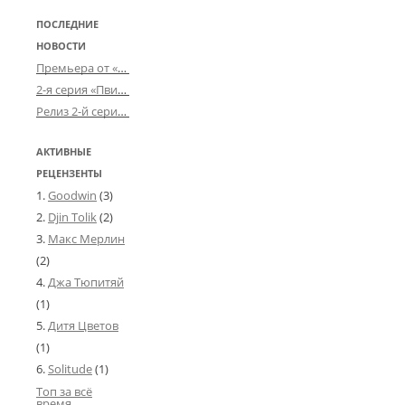
ПОСЛЕДНИЕ
НОВОСТИ
Премьера от «Усталого королевства»: «Игорь начал»
2-я серия «Пвин Тикса» от 2-D
Релиз 2-й серии «БДСМ-людей» от «Аркада Фильм»
АКТИВНЫЕ
РЕЦЕНЗЕНТЫ
Goodwin
(3)
Djin Tolik
(2)
Макс Мерлин
(2)
Джа Тюпитяй
(1)
Дитя Цветов
(1)
Solitude
(1)
Топ за всё
время