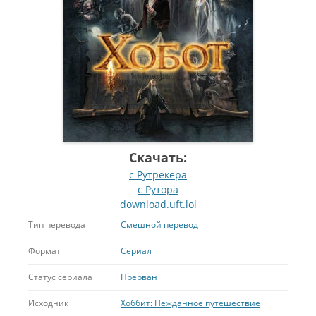
Скачать:
с Рутрекера
с Рутора
download.uft.lol
Тип перевода
Смешной перевод
Формат
Сериал
Статус сериала
Прерван
Исходник
Хоббит: Нежданное путешествие