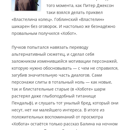
того момента, как Питер Джексон
таки взялся делать приквел
«Властелина колец». Гоблинский «Властелин»
шикарен без оговорок. И настолько же безнадёжно
провальным получился «Хобот».
Пучков попытался навязать переводу
альтернативный сюжетец, и сделал себя
заложником изменившейся мотивации персонажей,
которую нужно обосновывать — с чем не справился,
загубив значительную часть диалогов. Сами
персонажи слиты в тотальный ноль — как новые,
так и блистательные старые (в «Хоботе» шарм
растерял даже глыбоподобный титанище
Пендальф), и слушать тот унылый бред, который они
несут, нет ни малейшего интереса. В итоге из
положительных воспоминаний от просмотра
«Хобота» остаётся только рассказ Балина на ночном