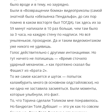
было вроде и в тему, но заурядно.
Были в «Возвращении бомжа» видеоприколы (самой
знатной была «обезьянка Пендальфа», до сих пор
помню в каком восторге был ТОГДА), так здесь их за
59 минут напихали в 10 раз больше, чем там было
за 3 часа, на каждую стену по надписи. Но всё
уныленькое, проходное. Да и таким видеомонтажом
уже никого не удивишь.
Голос действительно с другими интонациями. Но
тут ничего не попишешь — «Время сточило
ударный механизм…» как протяжно сказал бы
Фашист из «Брата-2».
То же самое касается и шуток — попыток
каламбурить много (в основном олдстайловски), но
ни одна не заставила засмеяться. Были моменты,
которые улыбнули, это факт.
То, что Торина сделали Толиком мне понравилось.
Но бандюган Толя Дубошит — это уж как-то совсем