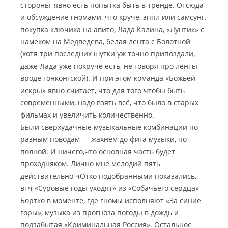
стороны, явно есть попытка быть в тренде. Отсюда
и обсуждение гномами, что круче, эппл или самсунг,
покупка ключика на авито, Лада Калина, «Лунтик» с
намеком на Медведева, белая лента с Болотной
(хотя три последних шутки уж точно припоздали,
даже Лада уже покруче есть, не говоря про ленты
вроде гонконгской). И при этом команда «Божьей
искры» явно считает, что для того чтобы быть
современными, надо взять всё, что было в старых
фильмах и увеличить количественно.
Были сверхудачные музыкальные комбинации по
разным поводам — жахнем до фига музыки, по
полной. И ничего,что основная часть будет
проходняком. Лично мне мелодий пять
действительно чОтко подобранными показались,
втч «Суровые годы уходят» из «Собачьего сердца»
Бортко в моменте, где гномы исполняют «За синие
горы», музыка из прогноза погоды в дождь и
подзабытая «Криминальная Россия». Остальное