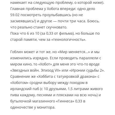
намекает на следующую проблему, о которой ниже).
Главная проблема у Хобота впереди: одно дело
59.02 посмотреть проулыбавшись (но не
засмеявшись!) и другое — почти три часа. Боюсь,
что реально станет скучновато.
Пока что 6 из 10 (за 0,33 от фильма), но больше по
старой памяти, чем за «технологичность».
Гоблин может и тот же, но «Мир меняется…» и мы
изменились изрядно. Если проводить параллели с
миром кино, то «Хобот» для меня это что-то вроде
«Звездных войн. Эпизод VII» или «Иронии судьбы 2».
Сравнение же «Хоббита с татуировкой дракона» с
«Хоботом» сродни выбору между походом в
ирландский паб (с 10 друзьями, 1,5 литрами живого
пива каждому, песнями и плясками на всю ночь) и
бутылочкой магазинного «Гиннеса» 0,33 в
одиночестве у монитора.