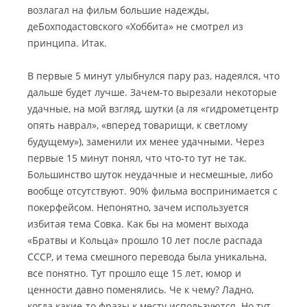
возлагал на фильм большие надежды,
деБохподастовского «Хоббита» не смотрел из
принципа. Итак.
В первые 5 минут улыбнулся пару раз, надеялся, что
дальше будет лучше. Зачем-то вырезали некоторые
удачные, на мой взгляд, шутки (а ля «гидрометцентр
опять наврал», «вперед товарищи, к светлому
будущему»), заменили их менее удачными. Через
первые 15 минут понял, что что-то тут не так.
Большинство шуток неудачные и несмешные, либо
вообще отсутствуют. 90% фильма воспринимается с
покерфейсом. Непонятно, зачем используется
избитая тема Совка. Как бы на момент выхода
«Братвы и Кольца» прошло 10 лет после распада
СССР, и тема смешного перевода была уникальна,
все понятно. Тут прошло еще 15 лет, юмор и
ценности давно поменялись. Че к чему? Ладно,
когда какие-то фразы к месту используются. Но тут