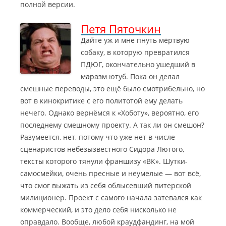
полной версии.
Петя Пяточкин
Дайте уж и мне пнуть мёртвую
собаку, в которую превратился
ПДЮГ, окончательно ушедший в
маразм
ютуб. Пока он делал
смешные переводы, это ещё было смотрибельно, но
вот в кинокритике с его политотой ему делать
нечего.
Однако вернёмся к «Хоботу», вероятно, его
последнему смешному проекту. А так ли он смешон?
Разумеется, нет, потому что уже нет в числе
сценаристов небезызвестного Сидора Лютого,
тексты которого тянули франшизу «ВК». Шутки-
самосмейки, очень пресные и неумелые — вот всё,
что смог выжать из себя облысевший питерской
милиционер. Проект с самого начала затевался как
коммерческий, и это дело себя нисколько не
оправдало. Вообще, любой краудфандинг, на мой