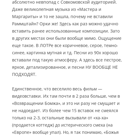
абсолютно невпопад с Совкомовской аудиторией.
Даже великолепная музыка из «Мастера и
Маргариты» и то не зашла, почему не вставили
Раммштайн? Орки же! Здесь как раз можно удачно
вставить ранее использованные композиции. Зато
в других местах они были вообще мимо. Ощущение
еще такое. В ЛОТРе все коричневое, серое, темно-
синее, картинка мутная и тд. Песни из 90х хорошо
вставали под такую атмосферу. А здесь все пестрое,
яркое, детализированное, и песни НУ ВООБЩЕ НЕ
ПОДХОДЯТ.
Единственное, что веселило весь фильм —
видеовставки. Их там почти в 2 раза больше, чем в
«Возвращении Бомжа», и это ни разу не смущает и
не надоедает. Из более чем 15 вставок не смеялся
только на 2-3, остальные вызывали от «ха-ха»
(продается коттедж) до истерического смеха (на
«Европе» вообще упал). Но, я так понимаю, «Божья