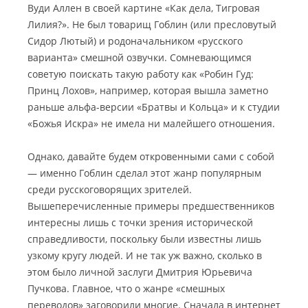
Вуди Аллен в своей картине «Как дела, Тигровая
Лилия?». Не был товарищ Гоблин (или пресловутый
Сидор Лютый) и родоначальником «русского
варианта» смешной озвучки. Сомневающимся
советую поискать такую работу как «Робин Гуд:
Принц Лохов», например, которая вышла заметно
раньше альфа-версии «Братвы и Кольца» и к студии
«Божья Искра» не имела ни малейшего отношения.
Однако, давайте будем откровенными сами с собой
— именно Гоблин сделал этот жанр популярным
среди русскоговорящих зрителей.
Вышеперечисленные примеры предшественников
интересны лишь с точки зрения исторической
справедливости, поскольку были известны лишь
узкому кругу людей. И не так уж важно, сколько в
этом было личной заслуги Дмитрия Юрьевича
Пучкова. Главное, что о жанре «смешных
переводов» заговорили многие. Сначала в интернет