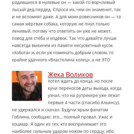
родившихся в нулевые он — какой-то ворчливый
лысый дед-пердед. Спроси их, чем он знаменит, так
и не вспомнят даже. А для моих ровесников он — та
самая мёртвая собака, которую не пнул только
ленивый, потому что ответить он уже не может,
повод для стёба и издёвок. Так что давайте лучше
навсегда выкинем из памяти несусветный кусок
«Хобота» и, если уж поминать добрым словом, то
крайне удачного «Властелина колец», а не ЭТО
Жека Воликов
Хотел ждать до конца, но после
кучи переносов даты выхода, когда
узнал, что на рутрекере уже лежат
первые 4 части (спасибо Альянсу),
не удержался и скачал. Будучи ярым фанатом
Гоблина, сообщаю: это… полный провал. Ужас и
кошмар. Я один из тех, кто воспринимает это
наиболее сильным ударом ножом по сердцу, ибо