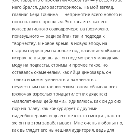
него брался, дело застопорилось. На мой взгляд,
главная беда Гоблина — непринятие всего нового и
попытка жить прошлым. Это касается как его
консервативного совкодрочерства (возможно,
показушного — ради хайпа), так и подхода к
творчеству. В новое время, в новую эпоху, на
старом пердящем паровозе под названием «Божья
искра» не въедешь. да, он подсмотрел у молодняка
моду на подкасты, стримы и прочее такое, но,
оставаясь окаменелым, как яйца динозавра, он
только и может умничать и важничать с
неуместным наставническим тоном, обзывая всех
(включая взрослых тридцатилетних дяденек)
«малолетними дебилами». Удивляюсь, как он до сих
пор на плаву, как конкурирует с другими
видеоблогерами, ведь его же кто-то смотрит, как-то
же он на этом зарабатывает. Мне очень любопытно,
как выглядит его нынешняя аудитория, ведь для