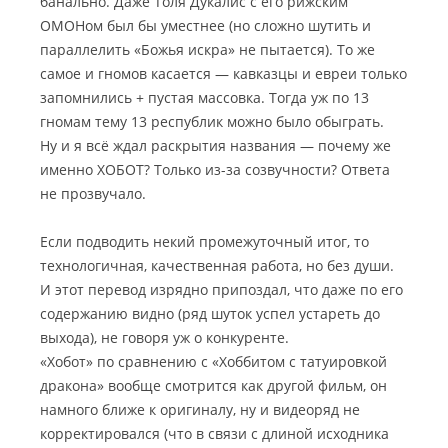
банально. Даже Толя Дукалис с его рижским
ОМОНом был бы уместнее (но сложно шутить и
параллелить «Божья искра» не пытается). То же
самое и гномов касается — кавказцы и евреи только
запомнились + пустая массовка. Тогда уж по 13
гномам тему 13 республик можно было обыграть.
Ну и я всё ждал раскрытия названия — почему же
именно ХОБОТ? Только из-за созвучности? Ответа
не прозвучало.
Если подводить некий промежуточный итог, то
технологичная, качественная работа, но без души.
И этот перевод изрядно припоздал, что даже по его
содержанию видно (ряд шуток успел устареть до
выхода), не говоря уж о конкуренте.
«Хобот» по сравнению с «Хоббитом с татуировкой
дракона» вообще смотрится как другой фильм, он
намного ближе к оригиналу, ну и видеоряд не
корректировался (что в связи с длиной исходника