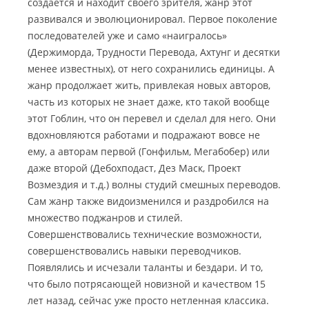
создается и находит своего зрителя, жанр этот
развивался и эволюционировал. Первое поколение
последователей уже и само «наигралось»
(Держиморда, Трудности Перевода, Ахтунг и десятки
менее известных), от него сохранились единицы. А
жанр продолжает жить, привлекая новых авторов,
часть из которых не знает даже, кто такой вообще
этот Гоблин, что он перевел и сделал для него. Они
вдохновляются работами и подражают вовсе не
ему, а авторам первой (Гонфильм, Мегабобер) или
даже второй (Дебохподаст, Дез Маск, Проект
Возмездия и т.д.) волны студий смешных переводов.
Сам жанр также видоизменился и раздробился на
множество поджанров и стилей.
Совершенствовались технические возможности,
совершенствовались навыки переводчиков.
Появлялись и исчезали таланты и бездари. И то,
что было потрясающей новизной и качеством 15
лет назад, сейчас уже просто нетленная классика.