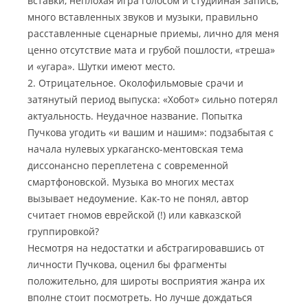
вставки, неплохая игра голосом и студийная запись,
много вставленных звуков и музыки, правильно
расставленные сценарные приемы, лично для меня
ценно отсутствие мата и грубой пошлости, «треша»
и «угара». Шутки имеют место.
2. Отрицательное. Околофильмовые срачи и
затянутый период выпуска: «Хобот» сильно потерял
актуальность. Неудачное название. Попытка
Пучкова угодить «и вашим и нашим»: подзабытая с
начала нулевых уркаганско-ментовская тема
диссонансно переплетена с современной
смартфоновской. Музыка во многих местах
вызывает недоумение. Как-то не понял, автор
считает гномов еврейской (!) или кавказской
группировкой?
Несмотря на недостатки и абстрагировавшись от
личности Пучкова, оценил бы фрагменты
положительно, для широты восприятия жанра их
вполне стоит посмотреть. Но лучше дождаться