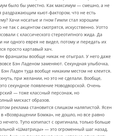
мум было бы уместно. Как максимум — смешно, а не
ся раздражающим кьют-фактором, что не есть
му? Хачи носатые и гном Гимли стал хорошим
 не так с акцентом смотрятся, искусственно. Уотто
исовали с классического стереотипного жида. Да
ни ни одного еврея не видел, потому и передать их
ся просто картавый хач.
нин франшизы вообще никак не отыграл. У него даже
 вовсе Бэн Ладеном заменяют. Секундная улыбочка,
от Бэн Ладен туда вообще никаким местом не клеится.
хнуть, при желании, но это не сделали. Вообще,
это секундное появление Новодворской. Очень
дарский — тоже классный персонаж, но
олный мискаст образов.
потом реклама становится слишком наляпистой. Ясен
 в «Возвращении Бомжа», не дошло, но все равно
о нечего. Тупо копипаст с оригинала, только больше
ральной «Шматрицы» — это огроменный шаг назад.