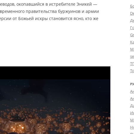
неводов, окопавшийся в истребителе Эникей —
Б
 временного правительства буржуинов и армии
D
ерсии от Божьей искры становится ясно, кто же
Д
Г
Gr
К
М
s
Т
Т
Р
А
А
Д
И
М
Н