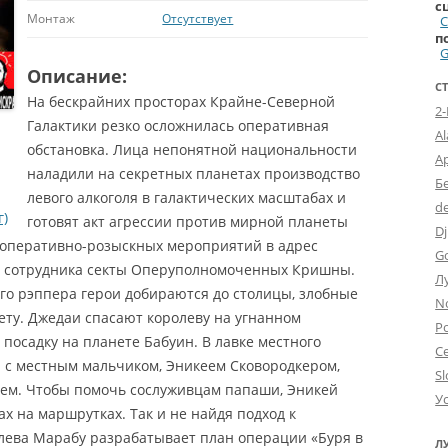
с
Монтаж
Отсутствует
п
G
Описание:
С
На бескрайних просторах Крайне-Северной
2
Галактики резко осложнилась оперативная
A
обстановка. Лица непонятной национальности
А
наладили на секретных планетах производство
Б
левого алкоголя в галактических масштабах и
d
г)
готовят акт агрессии против мирной планеты
Dj
 оперативно-розыскных мероприятий в адрес
G
х сотрудника секты Оперуполномоченных Кришны.
Л
го рэппера герои добираются до столицы, злобные
N
ту. Джедаи спасают королеву на угнанном
Po
посадку на планете Бабуин. В лавке местного
С
 с местным мальчиком, Эникеем Сковородкером,
Sl
даем. Чтобы помочь сослуживцам папаши, Эникей
У
х на маршрутках. Так и не найдя подход к
лева Марабу разрабатывает план операции «Буря в
Л