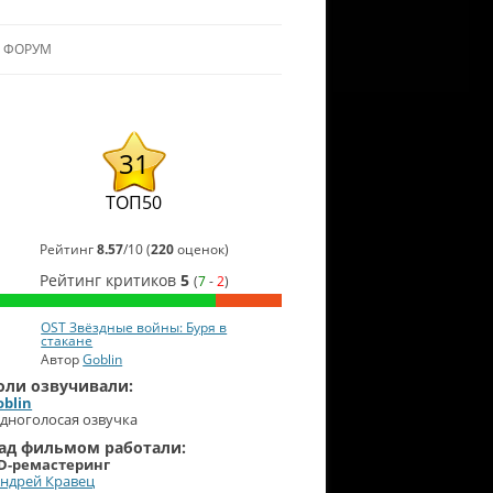
ФОРУМ
ЛЬЯНСУ
 В АЛЬЯНС
31
ЛЬЯНСА
ТОП50
Рейтинг
8.57
/
10
(
220
оценок)
Рейтинг критиков
5
(
7
-
2
)
OST Звёздные войны: Буря в
стакане
Автор
Goblin
оли озвучивали:
oblin
дноголосая озвучка
ад фильмом работали:
D-ремастеринг
ндрей Кравец