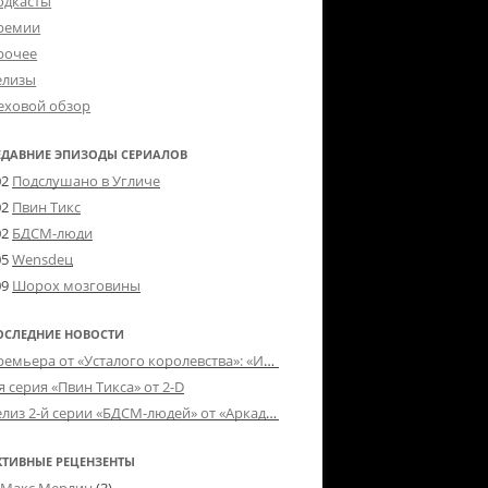
одкасты
ремии
рочее
елизы
еховой обзор
ЕДАВНИЕ ЭПИЗОДЫ СЕРИАЛОВ
02
Подслушано в Угличе
02
Пвин Тикс
02
БДСМ-люди
05
Wensdeц
09
Шорох мозговины
ОСЛЕДНИЕ НОВОСТИ
Премьера от «Усталого королевства»: «Игорь начал»
я серия «Пвин Тикса» от 2-D
Релиз 2-й серии «БДСМ-людей» от «Аркада Фильм»
КТИВНЫЕ РЕЦЕНЗЕНТЫ