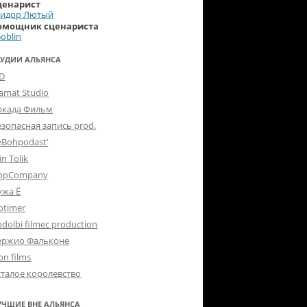
ценарист
Сидор Лютый
омощник сценариста
oblin
ТУДИИ АЛЬЯНСА
-D
lamat Studio
ркада Фильм
езопасная запись prod.
eBohpodast’
in Tolik
opCompany
ужа Ё
otimer
dolbi filmec production
ержио Фальконе
on films
сталое королевство
УЧШИЕ ВНЕ АЛЬЯНСА