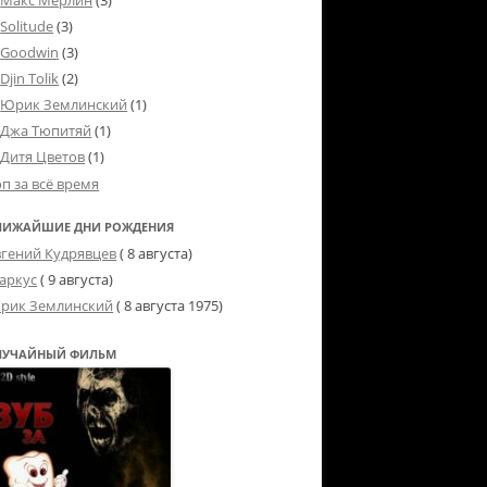
Макс Мерлин
(3)
Solitude
(3)
Goodwin
(3)
Djin Tolik
(2)
Юрик Землинский
(1)
Джа Тюпитяй
(1)
Дитя Цветов
(1)
оп за всё время
ЛИЖАЙШИЕ ДНИ РОЖДЕНИЯ
вгений Кудрявцев
( 8 августа)
аркус
( 9 августа)
рик Землинский
(
8 августа 1975
)
ЛУЧАЙНЫЙ ФИЛЬМ