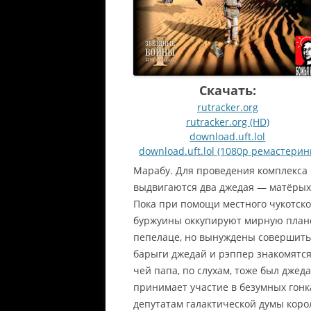
Скачать:
rutracker.org
rutracker.org (HD)
download.uft.lol
download.uft.lol (1080p ремастерин
Марабу. Для проведения комплекса
выдвигаются два джедая — матёры
Пока при помощи местного чукотско
буржуины оккупируют мирную плане
пепелаце, но вынуждены совершить 
барыги джедай и рэппер знакомятся
чей папа, по слухам, тоже был дже
принимает участие в безумных гонка
депутатам галактической думы коро