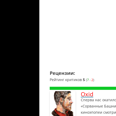
Рецензии:
Рейтинг критиков
5
(
7
-
2
)
Oxid
Сперва нас окатил
«Сорванные Башни
киноэпопеи смотр