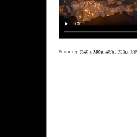
Ремастер (
240p
,
360p
,
480p
,
720p
,
10