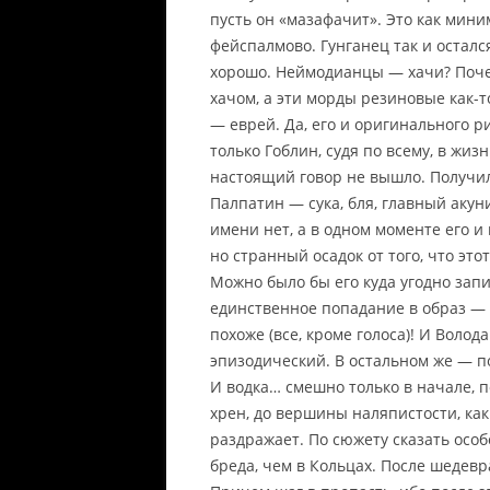
пусть он «мазафачит». Это как мини
фейспалмово. Гунганец так и остал
хорошо. Неймодианцы — хачи? Поче
хачом, а эти морды резиновые как-то
— еврей. Да, его и оригинального р
только Гоблин, судя по всему, в жиз
настоящий говор не вышло. Получил
Палпатин — сука, бля, главный аку
имени нет, а в одном моменте его и
но странный осадок от того, что эт
Можно было бы его куда угодно запи
единственное попадание в образ — 
похоже (все, кроме голоса)! И Воло
эпизодический. В остальном же — п
И водка… смешно только в начале, 
хрен, до вершины наляпистости, как
раздражает. По сюжету сказать особ
бреда, чем в Кольцах. После шедев