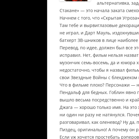
альтернативка, зад
Стакане» — это начала заката смех
Начнем с того, что «Скрытая Угроза
Там тебе и вырвиглазовые декораци
не играл, и Дарт Мауль, издохнувши
батхерт ЗВ-шников в лице наиболее 
Перевод, по идее, должен был все эт
исправил. Нет, фильм нельзя назва
музончик семь-восемь, да и юмора х
недостаточно, чтобы я назвал филь
свои Звездные Войны с блекджеком
Что в фильме плохо? Персонажи — ни
Пендальф для бедных. Гоблин явно п
вышло весьма посредственно и кра
Джага — хорошо только имя. На это 
ни один ни разу не натянулся. Поче
разговаривал, как оленевод? Ну да, 
Пиздец, оригинально! А почему он р
Если уж хочется простебать рэперов