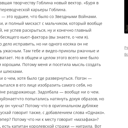
авшая творчеству Гоблина новый вектор. «Буря в
опереводческой карьеры Гоблина.
» — это худшее, что было со Звездными Войнами.
и, и полный мискаст с мальчиком, который вообще
й, не успев раскрыться, ну и конечно главный
бесящего кьют-фактора (вы знаете, о чем я).
о дело исправить, но ни одного косяка он не
Р
ть ужасным. Там тебе и видео-приколы ржачные и
В
ватает. Но в общем и целом этого всего мне было
м хорошим. Потому меня и посетила мысль создать
 и шлюхами.
 о чем, хотя было где развернуться. Погон —
ытался в его лице изобразить самого себя, но
йне раздражающе. Задолбала — вообще ни о чем.
хуйзнаетчто попытались натянуть дохуя образов, но
му он чукча? Потому что в оригинальном дубляже
пускай говорит также, с добавлением слова «Однако».
эпер? Потому что ни к месту говорит «мазафака»?
, есть капитан королевской стражи — нигрила. Вот