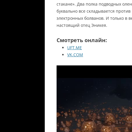
стакане». Два полка подводных оле
буквально все складывается против
электронных болванов. И только в в
настоящий отец Эникея.
Смотреть онлайн:
UFT.ME
VK.COM