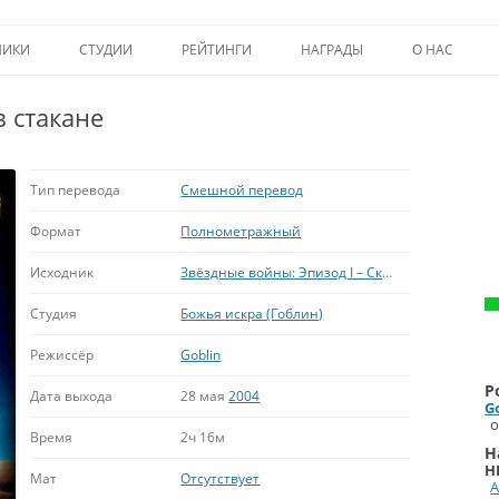
Перейти к содержимому
НИКИ
СТУДИИ
РЕЙТИНГИ
НАГРАДЫ
О НАС
ТОП-50
ПОМОЩЬ А
 стакане
КРИТИКА
ВСТУПЛЕНИЕ
ИСТОРИЯ А
Тип перевода
Смешной перевод
Формат
Полнометражный
Исходник
Звёздные войны: Эпизод I – Скрытая угроза
Студия
Божья искра (Гоблин)
Режиссёр
Goblin
Р
Дата выхода
28 мая
2004
G
о
Время
2ч 16м
Н
H
Мат
Отсутствует
А