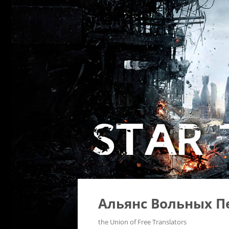
Альянс Вольных П
the Union of Free Translators