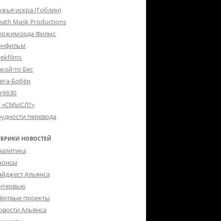
ожья искра (Гоблин)
eath Mask Productions
ержиморда Филмс
онфильм
ekfilms
акой-то Бес
ега-Бобёр
er6630
Г «СМЫСЛ?»
рудности перевода
УБРИКИ НОВОСТЕЙ
налитика
нонсы
айджест Альянса
нтервью
ёртвые проекты
овости Альянса