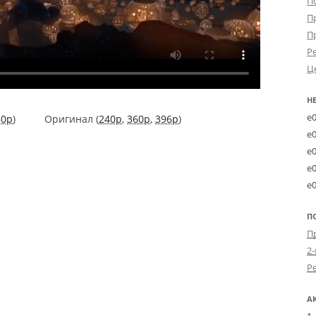
П
П
П
Р
Ц
Н
e
80p
)
Оригинал (
240p
,
360p
,
396p
)
e
e
e
e
П
2-
А