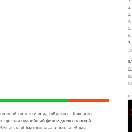
Т
Б
Е
М
Ю
С
о волной свежести ввиде «Братвы с Кольцом».
» сделали нуднейший фильм джексоновской
ибельным. «Шматрица» — гениальнейшая