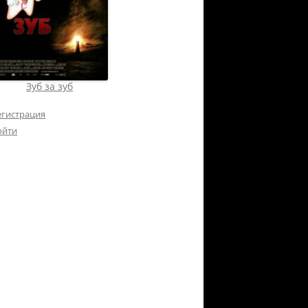
Зуб за зуб
егистрация
ойти