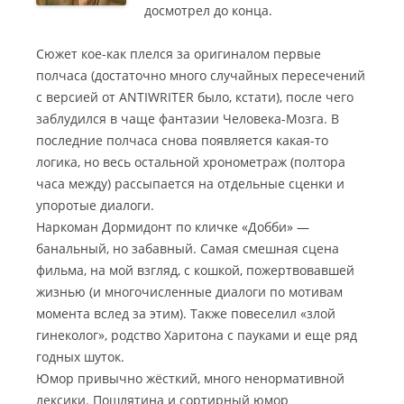
досмотрел до конца.
Сюжет кое-как плелся за оригиналом первые
полчаса (достаточно много случайных пересечений
с версией от ANTIWRITER было, кстати), после чего
заблудился в чаще фантазии Человека-Мозга. В
последние полчаса снова появляется какая-то
логика, но весь остальной хронометраж (полтора
часа между) рассыпается на отдельные сценки и
упоротые диалоги.
Наркоман Дормидонт по кличке «Добби» —
банальный, но забавный. Самая смешная сцена
фильма, на мой взгляд, с кошкой, пожертвовавшей
жизнью (и многочисленные диалоги по мотивам
момента вслед за этим). Также повеселил «злой
гинеколог», родство Харитона с пауками и еще ряд
годных шуток.
Юмор привычно жёсткий, много ненормативной
лексики. Пошлятина и сортирный юмор