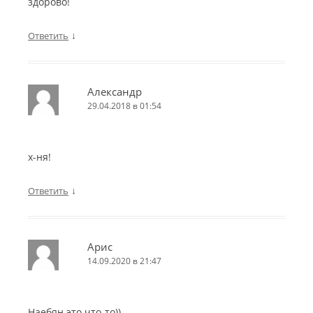
здорово!
↓
Ответить
Александр
29.04.2018 в 01:54
х-ня!
↓
Ответить
Арис
14.09.2020 в 21:47
Наебян это что-то))