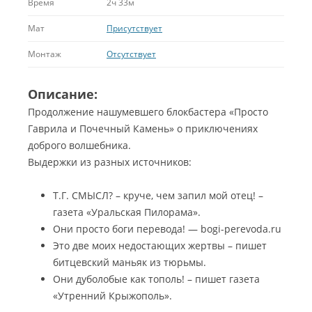
Время
2ч 33м
Мат
Присутствует
Монтаж
Отсутствует
Описание:
Продолжение нашумевшего блокбастера «Просто
Гаврила и Почечный Камень» о приключениях
доброго волшебника.
Выдержки из разных источников:
Т.Г. СМЫСЛ? – круче, чем запил мой отец! –
газета «Уральская Пилорама».
Они просто боги перевода! — bogi-perevoda.ru
Это две моих недостающих жертвы – пишет
битцевский маньяк из тюрьмы.
Они дуболобые как тополь! – пишет газета
«Утренний Крыжополь».