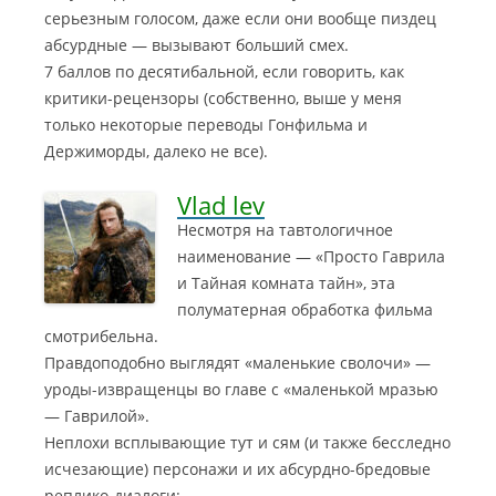
серьезным голосом, даже если они вообще пиздец
абсурдные — вызывают больший смех.
7 баллов по десятибальной, если говорить, как
критики-рецензоры (собственно, выше у меня
только некоторые переводы Гонфильма и
Держиморды, далеко не все).
Vlad lev
Несмотря на тавтологичное
наименование — «Просто Гаврила
и Тайная комната тайн», эта
полуматерная обработка фильма
смотрибельна.
Правдоподобно выглядят «маленькие сволочи» —
уроды-извращенцы во главе с «маленькой мразью
— Гаврилой».
Неплохи всплывающие тут и сям (и также бесследно
исчезающие) персонажи и их абсурдно-бредовые
реплико-диалоги: