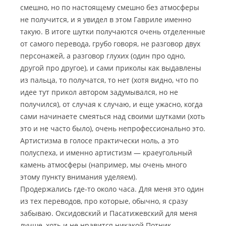
смешно, но по настоящему смешно без атмосферы
не получится, и я увидел в этом Гавриле именно
такую. В итоге шутки получаются очень отделенные
от самого перевода, грубо говоря, не разговор двух
персонажей, а разговор глухих (один про одно,
другой про другое), и сами приколы как выдавлены
из пальца, то получатся, то нет (хотя видно, что по
идее тут прикол автором задумывался, но не
получился), от случая к случаю, и еще ужасно, когда
сами начинаете смеяться над своими шутками (хоть
это и не часто было), очень непрофессионально это.
Артистизма в голосе практически ноль, а это
полуспеха, и именно артистизм — краеугольный
камень атмосферы (например, мы очень много
этому пункту внимания уделяем).
Продержались где-то около часа. Для меня это один
из тех переводов, про которые, обычно, я сразу
забываю. Оксидовский и Пасатижевский для меня
лучше, хоть и не нравится никакой Потник.