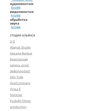
аудиомонтаж
kro44i
видеомонтаж
kro44i
обработка
звука
kro44i
СТУДИИ АЛЬЯНСА
2-D
Alamat Studio
Аркада Фильм
Безопасная
запись prod.
deBohpodast’
Djin Tolik
GopCompany
Лужа Ё
Notimer
Podolbi filmec
production