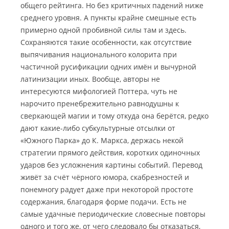
общего рейтинга. Но без критичных падений ниже
среднего уровня. А пункты крайне смешные есть
примерно одной пробивной силы там и здесь.
Сохраняются такие особенности, как отсутствие
выпячивания национального колорита при
частичной русификации одних имён и вычурной
латинизации иных. Вообще, авторы не
интересуются мифологией Поттера, чуть не
нарочито пренебрежительно равнодушны к
сверкающей магии и тому откуда она берётся, редко
дают какие-либо субкультурные отсылки от
«Южного Парка» до К. Маркса, держась некой
стратегии прямого действия, коротких одиночных
ударов без усложнения картины событий. Перевод
живёт за счёт чёрного юмора, скабрезностей и
понемногу радует даже при некоторой простоте
содержания, благодаря форме подачи. Есть не
самые удачные периодические словесные повторы
одного и того же, от чего следовало бы отказаться,