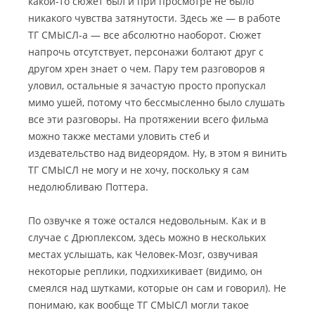
какой-то сюжет был и при просмотре не было
никакого чувства затянутости. Здесь же — в работе
ТГ СМЫСЛ-а — все абсолютно наоборот. Сюжет
напрочь отсутствует, персонажи болтают друг с
другом хрен знает о чем. Пару тем разговоров я
уловил, остальные я зачастую просто пропускал
мимо ушей, потому что бессмысленно было слушать
все эти разговоры. На протяжении всего фильма
можно также местами уловить стеб и
издевательство над видеорядом. Ну, в этом я винить
ТГ СМЫСЛ не могу и не хочу, поскольку я сам
недолюбливаю Поттера.
По озвучке я тоже остался недовольным. Как и в
случае с Дрюплексом, здесь можно в нескольких
местах услышать, как Человек-Мозг, озвучивая
некоторые реплики, подхихикивает (видимо, он
смеялся над шутками, которые он сам и говорил). Не
понимаю, как вообще ТГ СМЫСЛ могли такое