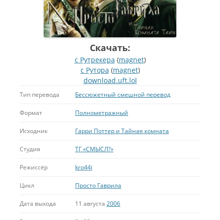
Скачать:
с Рутрекера
(
magnet
)
с Рутора
(
magnet
)
download.uft.lol
Тип перевода
Бессюжетный смешной перевод
Формат
Полнометражный
Исходник
Гарри Поттер и Тайная комната
Студия
ТГ «СМЫСЛ?»
Режиссёр
kro44i
Цикл
Просто Гаврила
Дата выхода
11 августа
2006