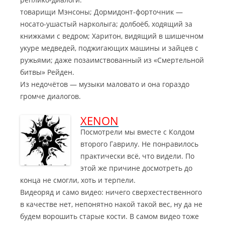
товарищи Мэнсоны; Дормидонт-форточник —
носато-ушастый нарколыга; долбоёб, ходящий за
книжками с ведром; Харитон, видящий в шишечном
укуре медведей, поджигающих машины и зайцев с
ружьями; даже позаимствованный из «Смертельной
битвы» Рейден.
Из недочётов — музыки маловато и она гораздо
громче диалогов.
XENON
Посмотрели мы вместе с Колдом
второго Гаврилу. Не понравилось
практически всё, что видели. По
этой же причине досмотреть до
конца не смогли, хоть и терпели.
Видеоряд и само видео: ничего сверхестественного
в качестве нет, непонятно накой такой вес, ну да не
будем ворошить старые кости. В самом видео тоже