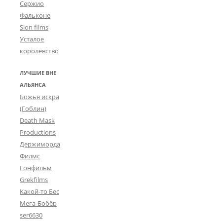
Сержио
Фальконе
Slon films
Усталое
королевство
ЛУЧШИЕ ВНЕ
АЛЬЯНСА
Божья искра
(Гоблин)
Death Mask
Productions
Держиморда
Филмс
Гонфильм
Grekfilms
Какой-то Бес
Мега-Бобёр
ser6630