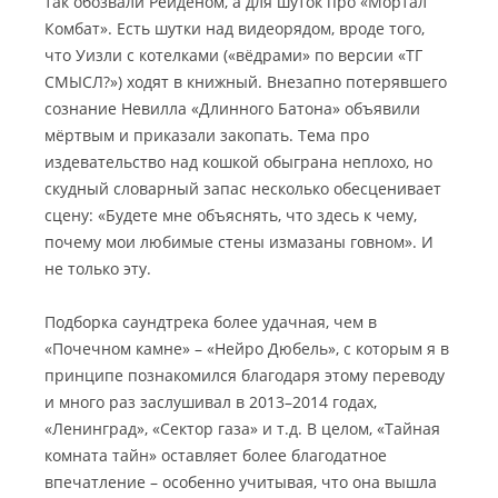
так обозвали Рейденом, а для шуток про «Мортал
Комбат». Есть шутки над видеорядом, вроде того,
что Уизли с котелками («вёдрами» по версии «ТГ
СМЫСЛ?») ходят в книжный. Внезапно потерявшего
сознание Невилла «Длинного Батона» объявили
мёртвым и приказали закопать. Тема про
издевательство над кошкой обыграна неплохо, но
скудный словарный запас несколько обесценивает
сцену: «Будете мне объяснять, что здесь к чему,
почему мои любимые стены измазаны говном». И
не только эту.
Подборка саундтрека более удачная, чем в
«Почечном камне» – «Нейро Дюбель», с которым я в
принципе познакомился благодаря этому переводу
и много раз заслушивал в 2013–2014 годах,
«Ленинград», «Сектор газа» и т.д. В целом, «Тайная
комната тайн» оставляет более благодатное
впечатление – особенно учитывая, что она вышла