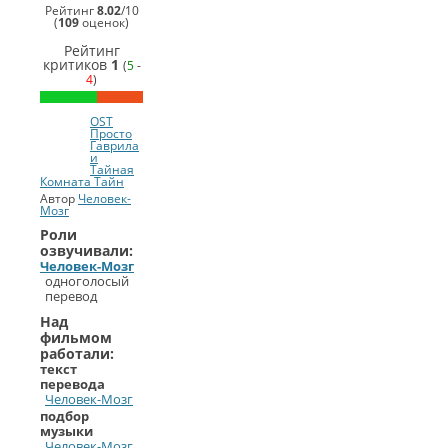
2006
Рейтинг
8.02
/
10
Лучший
(
109
оценок)
закадровый
голос
Рейтинг
(
Человек-
критиков
1
(
5
-
Мозг
)
4
)
СинеГомэр
2006
Лучший
OST
фильм
Просто
Человек-
Гаврила
Мозг
и
kro44i
Тайная
Комната Тайн
Автор
Человек-
Мозг
Роли
озвучивали:
Человек-Мозг
одноголосый
перевод
Над
фильмом
работали:
текст
перевода
Человек-Мозг
подбор
музыки
Человек-Мозг