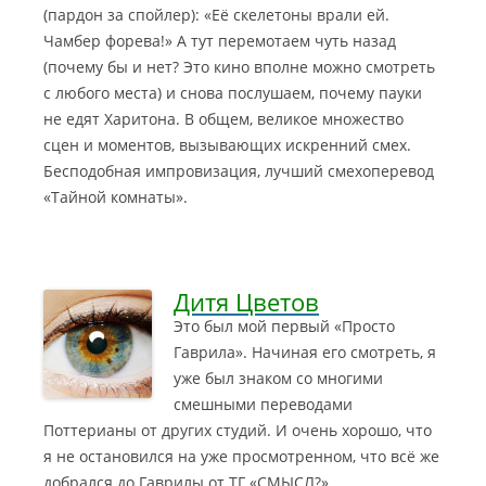
(пардон за спойлер): «Её скелетоны врали ей.
Чамбер форева!» А тут перемотаем чуть назад
(почему бы и нет? Это кино вполне можно смотреть
с любого места) и снова послушаем, почему пауки
не едят Харитона. В общем, великое множество
сцен и моментов, вызывающих искренний смех.
Бесподобная импровизация, лучший смехоперевод
«Тайной комнаты».
Дитя Цветов
Это был мой первый «Просто
Гаврила». Начиная его смотреть, я
уже был знаком со многими
смешными переводами
Поттерианы от других студий. И очень хорошо, что
я не остановился на уже просмотренном
, что всё же
добрался до Гаврилы от ТГ «СМЫСЛ?»