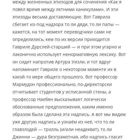
между жизненных эпизодов для сочинения «Как я
повёл время между летними каникулами». И эти
эпизоды весьма доставляющие. Вот Гаврила
сбегает из-под надзора то ли дяди, то ли папы —
кажется, на тот момент переводчики сами не
определились, кем по их версии приходится
Гавриле Дурслей-старший — и при этом угарно и
лаконично использует ненормативную лексику. Вот
он сидит напротив Артура Уизли, и тот вдруг
напоминает Гавриле о некотором моменте их в
какой-то мере общего прошлого. Вот профессор
Мармудон профессионально, по-директорски
отчитывает студентов у исписанной стены, а
профессор Наебян высказывает логически
обоснованные предположения, каким именно
образом была сделана эта надпись. А вот мы видим
уже другую надпись и узнаём из неё, что то ли
главзлодей — тролль (и/или неадекват), то ли
Джинни — дура безграмотная, ибо надпись гласит