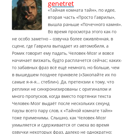
genetret
«Тайная комната тайн», по идее,
вторая часть «Просто Гаврилы»,
вышла раньше «Почечного камня».
Во время просмотра этого как-то
не особо заметно – озвучка более оживлённая, в
сцене, где Гаврила выпадает из автомобиля, а
Ромик говорит ему падать, Человек-Мозг и вовсе
начинает визжать, будто расплачется сейчас; каких-
то забавных фраз всё ещё немного, но больше, чем
в вышедшем позднее приквеле («Закопайте их по
самые я-я-я… стебли»).
Да, претензии к тому, что
реплики не синхронизированы с оригиналом и
много пропусков, когда вместо портянки текста
Человек-Мозг выдаёт после нескольких секунд
паузы всего пару слов, к «Тайной комнате тайн»
тоже применимы. Слышно, как Человек-Мозг
ухмыляется и сдерживается от смеха во время
озвучки некоторых фраз, далеко не однократно: