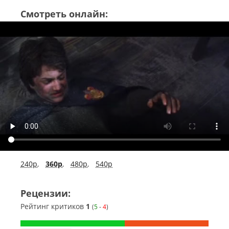
Смотреть онлайн:
240p
,
360p
,
480p
,
540p
Рецензии:
Рейтинг критиков
1
(
5
-
4
)