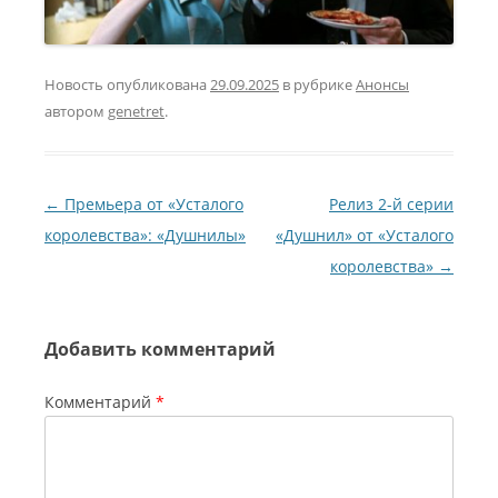
Новость опубликована
29.09.2025
в рубрике
Анонсы
автором
genetret
.
Навигация по записям
←
Премьера от «Усталого
Релиз 2-й серии
королевства»: «Душнилы»
«Душнил» от «Усталого
королевства»
→
Добавить комментарий
Комментарий
*