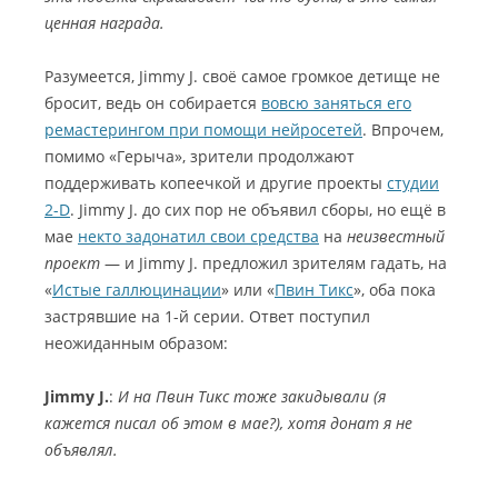
ценная награда.
Разумеется, Jimmy J. своё самое громкое детище не
бросит, ведь он собирается
вовсю заняться его
ремастерингом при помощи нейросетей
. Впрочем,
помимо «Герыча», зрители продолжают
поддерживать копеечкой и другие проекты
студии
2-D
. Jimmy J. до сих пор не объявил сборы, но ещё в
мае
некто задонатил свои средства
на
неизвестный
проект
— и Jimmy J. предложил зрителям гадать, на
«
Истые галлюцинации
» или «
Пвин Тикс
», оба пока
застрявшие на 1-й серии. Ответ поступил
неожиданным образом:
Jimmy J.
:
И на Пвин Тикс тоже закидывали (я
кажется писал об этом в мае?), хотя донат я не
объявлял.