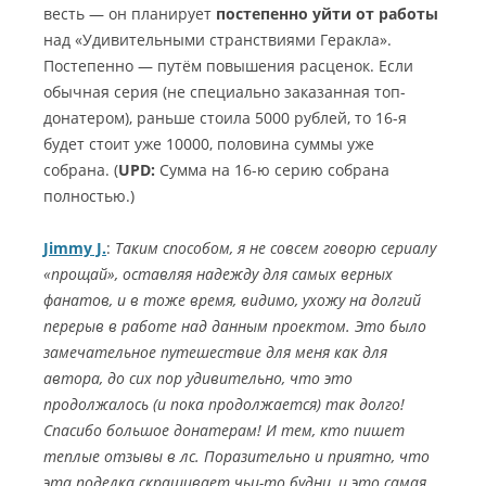
весть — он планирует
постепенно уйти от работы
над «Удивительными странствиями Геракла».
Постепенно — путём повышения расценок. Если
обычная серия (не специально заказанная топ-
донатером), раньше стоила 5000 рублей, то 16-я
будет стоит уже 10000, половина суммы уже
собрана. (
UPD:
Сумма на 16-ю серию собрана
полностью.)
Jimmy J.
:
Таким способом, я не совсем говорю сериалу
«прощай», оставляя надежду для самых верных
фанатов, и в тоже время, видимо, ухожу на долгий
перерыв в работе над данным проектом. Это было
замечательное путешествие для меня как для
автора, до сих пор удивительно, что это
продолжалось (и пока продолжается) так долго!
Спасибо большое донатерам! И тем, кто пишет
теплые отзывы в лс. Поразительно и приятно, что
эта поделка скрашивает чьи-то будни, и это самая