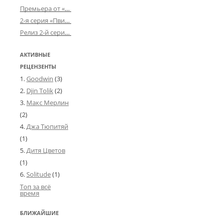
Премьера от «Усталого королевства»: «Игорь начал»
2-я серия «Пвин Тикса» от 2-D
Релиз 2-й серии «БДСМ-людей» от «Аркада Фильм»
АКТИВНЫЕ
РЕЦЕНЗЕНТЫ
Goodwin
(3)
Djin Tolik
(2)
Макс Мерлин
(2)
Джа Тюпитяй
(1)
Дитя Цветов
(1)
Solitude
(1)
Топ за всё
время
БЛИЖАЙШИЕ