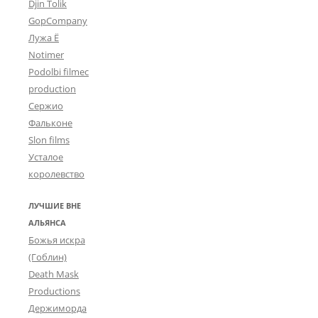
Djin Tolik
GopCompany
Лужа Ё
Notimer
Podolbi filmec
production
Сержио
Фальконе
Slon films
Усталое
королевство
ЛУЧШИЕ ВНЕ
АЛЬЯНСА
Божья искра
(Гоблин)
Death Mask
Productions
Держиморда