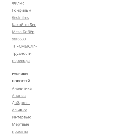
Филмс
Гонфильм
Grekfilms
Какой-то Бес
Мега-Бобёр
ser6630
ТГ «СМЫСЛ?»
Трудности
перевода
РУБРИКИ
НОВОСТЕЙ
Аналитика
Анонсы
Дайджест
Альянса
Интервью
Мёртвые
проекты