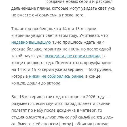
создание новых серий и раскрыл
дальнейшие планы, которые могут увидеть свет уже
не вместе с «Герычем», а после него.
Так, автор пообещал, что 14-я и 15-я серии
«Герыча» увидят свет в этом году. Учитывая, что
недавно вышедшую
13-ю пришлось ждать на 4
месяца больше, гарантия не 100%, но после одной
такой паузы уже
выходили две серии подряд
, в
конце прошлого года. Помимо этого, краудфандинг
на 14-ю и 15-ю серии уже завершён — 500 рублей,
которые
никак не собирались ранее
, в конце
концов, дошли до автора.
Вот 16-ю серию стоит ждать скорее в 2026 году —
разумеется, если случится парад планет и свиньи
полетят по небу после дождичка в четверг, то
студия
сможет выпустить её под самый конец 2025-
го
. Вместе с её анонсом Jimmy J. объявил важную