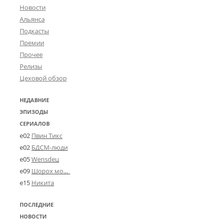
Новости
Альянса
Подкасты
Премии
Прочее
Релизы
Цеховой обзор
НЕДАВНИЕ
ЭПИЗОДЫ
СЕРИАЛОВ
e02
Пвин Тикс
e02
БДСМ-люди
e05
Wensdeц
e09
Шорох мозговины
e15
Никита
ПОСЛЕДНИЕ
НОВОСТИ