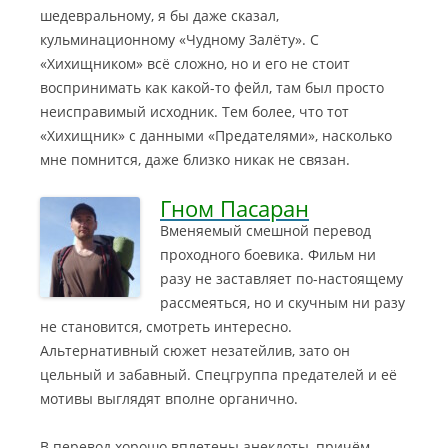
шедевральному, я бы даже сказал,
кульминационному «Чудному Залёту». С
«Хихищником» всё сложно, но и его не стоит
воспринимать как какой-то фейл, там был просто
неисправимый исходник. Тем более, что тот
«Хихищник» с данными «Предателями», насколько
мне помнится, даже близко никак не связан.
Гном Пасаран
Вменяемый смешной перевод
проходного боевика. Фильм ни
разу не заставляет по-настоящему
рассмеяться, но и скучным ни разу
не становится, смотреть интересно.
Альтернативный сюжет незатейлив, зато он
цельный и забавный.
Спецгруппа предателей и её
мотивы выглядят вполне органично.
В перевод хорошо вплетены анекдоты, причём