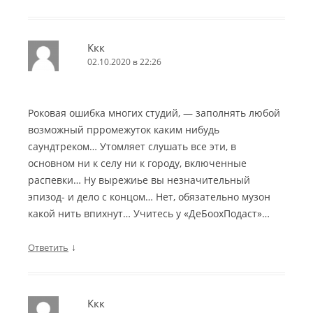
Ккк
02.10.2020 в 22:26
Роковая ошибка многих студий, — заполнять любой
возможный прромежуток каким нибудь
саундтреком… Утомляет слушать все эти, в
основном ни к селу ни к городу, включенные
распевки… Ну вырежиье вы незначительный
эпизод- и дело с концом… Нет, обязательно музон
какой нить впихнут… Учитесь у «ДеБоохПодаст»…
↓
Ответить
Ккк