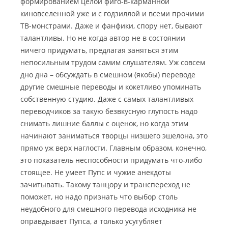
формированием целой фиго-в-карманной
киновселенной уже и с годзиллой и всеми прочими
ТВ-монстрами. Даже и фанфики, спору нет, бывают
талантливы. Но не когда автор не в состоянии
ничего придумать, предлагая заняться этим
непосильным трудом самим слушателям. Уж совсем
дно дна – обсуждать в смешном (якобы) переводе
другие смешные переводы и кокетливо упоминать
собственную студию. Даже с самых талантливых
переводчиков за такую безвкусную глупость надо
снимать лишние баллы с оценок, но когда этим
начинают заниматься творцы низшего эшелона, это
прямо уж верх наглости. Главным образом, конечно,
это показатель неспособности придумать что-либо
стоящее. Не умеет Пупс и чужие анекдоты
зачитывать. Такому танцору и транспереход не
поможет, но надо признать что выбор столь
неудобного для смешного перевода исходника не
оправдывает Пупса, а только усугубляет