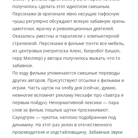
получилось сделать этот идиотизм смешным.
Персонажи (в оригинале явно несущие пафосную
чушь) регулярно обсуждают всякую забавную хрень:
шмоточки, жрачку и революционных деятелей.
Оказались уместны и параллели с компьютерной
стрелялкой. Персонажи в фильме почти все мебель,
из центровых (негритоска Алекс, биоробот Бишоп,
герр Мюллер) у автора получилось выжать что-то
забавное.
По ходу фильма упоминаются смешные переводы
других авторов. Присутствуют отсылки к фильмам и
играм. Часть шуток на злобу дня (сейчас, думаю,
немногие вспомнят рекламу Нескафе про «Завтра я
первым пойду»). Ненормативной лексики — пара
слов за фильм, пошлые шутки проскакивают.
Саундтрек — чукотка, неплохо подобранная под
динамику. На этот раз уклон в отечественного
производителя и олдстайловщину. Забавные звуки