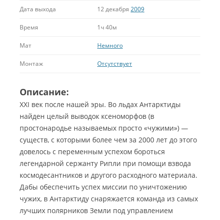
Дата выхода
12 декабря
2009
Время
1ч 40м
Мат
Немного
Монтаж
Отсутствует
Описание:
XXI век после нашей эры. Во льдах Антарктиды
найден целый выводок ксеноморфов (в
простонародье называемых просто «чужими») —
существ, с которыми более чем за 2000 лет до этого
довелось с переменным успехом бороться
легендарной сержанту Рипли при помощи взвода
космодесантников и другого расходного материала.
Дабы обеспечить успех миссии по уничтожению
чужих, в Антарктиду снаряжается команда из самых
лучших полярников Земли под управлением