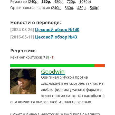
Ремастер (
240p
,
360p
,
480p
,
720p
,
1080p
)
Оригинальная версия (
240p
,
360p
,
480p
,
540p
)
Новости о переводе:
[2024-03-26]
Цеховой обзор №140
[2016-05-11]
Цеховой обзор №43
Рецензии:
Рейтинг критиков
7
(
8
-
1
)
Goodwin
Оригинал («Чужой против
хищника») я не смотрел, так как не
люблю фильмы ужасов в формате
«слон против кита», так как обычно
они являются высосанной из пальца хренью.
Сюжет у фильма идиотский, у B@d Pupsic неплохо