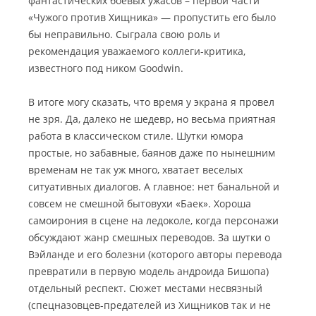
фантастических боевых ужасов – первой части
«Чужого против Хищника» — пропустить его было
бы неправильно. Сыграла свою роль и
рекомендация уважаемого коллеги-критика,
известного под ником Goodwin.
В итоге могу сказать, что время у экрана я провел
не зря. Да, далеко не шедевр, но весьма приятная
работа в классическом стиле. Шутки юмора
простые, но забавные, баянов даже по нынешним
временам не так уж много, хватает веселых
ситуативных диалогов. А главное: нет банальной и
совсем не смешной бытовухи «Баек». Хороша
самоирония в сцене на ледоколе, когда персонажи
обсуждают жанр смешных переводов. За шутки о
Вэйланде и его болезни (которого авторы перевода
превратили в первую модель андроида Бишопа)
отдельный респект. Сюжет местами несвязный
(спецназовцев-предателей из Хищников так и не