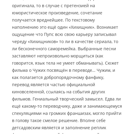
оригинала, то в случае с претензией на
юмористическое произведение, сочетание
получается вреднейшее. По текстовому
наполнению это ещё один «Хихищник». Возникает
ощущение что Пупс всю свою карьеру записывал
череду «Хихищников» то ли в качестве сериала, то
ли бесконечного саморемейка. Выбранные песни
заставляют непроизвольно морщиться (как
говорится, язык тела не умеет обманывать). Сюжет
фильма о Чужих посвящён в переводе… Чужим, и
как полагается добропорядочному фанфику,
перевод является частью официальной
киновселенной, ссылаясь на события других
фильмов. Гениальный творческий замысел. Едва ли
ещё какому-то переводчику, даже и занимающемуся
спекуляциями на громких франшизах, могло прийти
в голову такое смелое решение. Вполне себе
детсадовским является и заполнение реплик