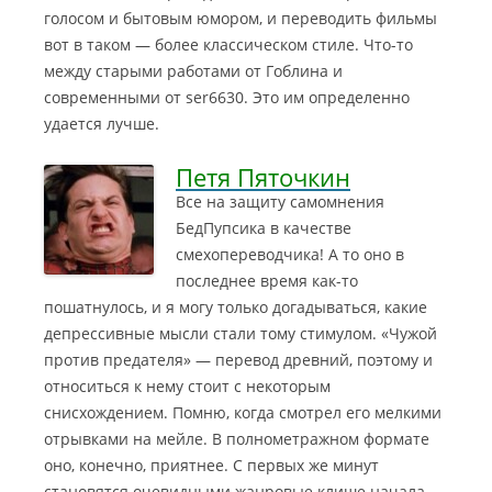
голосом и бытовым юмором, и переводить фильмы
вот в таком — более классическом стиле. Что-то
между старыми работами от Гоблина и
современными от ser6630. Это им определенно
удается лучше.
Петя Пяточкин
Все на защиту самомнения
БедПупсика в качестве
смехопереводчика! А то оно в
последнее время как-то
пошатнулось, и я могу только догадываться, какие
депрессивные мысли стали тому стимулом
. «Чужой
против предателя» — перевод древний, поэтому и
относиться к нему стоит с некоторым
снисхождением. Помню, когда смотрел его мелкими
отрывками на мейле. В полнометражном формате
оно, конечно, приятнее. С первых же минут
становятся очевидными жанровые клише начала