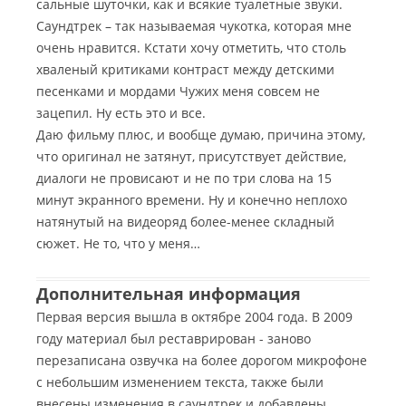
сальные шуточки, как и всякие туалетные звуки.
Саундтрек – так называемая чукотка, которая мне
очень нравится. Кстати хочу отметить, что столь
хваленый критиками контраст между детскими
песенками и мордами Чужих меня совсем не
зацепил. Ну есть это и все.
Даю фильму плюс, и вообще думаю, причина этому,
что оригинал не затянут, присутствует действие,
диалоги не провисают и не по три слова на 15
минут экранного времени. Ну и конечно неплохо
натянутый на видеоряд более-менее складный
сюжет. Не то, что у меня…
Дополнительная информация
Первая версия вышла в октябре 2004 года. В 2009
году материал был реставрирован - заново
перезаписана озвучка на более дорогом микрофоне
с небольшим изменением текста, также были
внесены изменения в саундтрек и добавлены