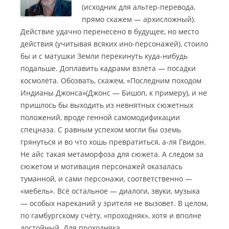
(исходник для альтер-перевода,
прямо скажем — архисложный).
Действие удачно перенесено в будущее
, но место
действия (учитывая всяких ино-персонажей), стоило
бы и с матушки Земли перекинуть куда-нибудь
подальше. Доплавить кадрами взлёта — посадки
космолёта. Обозвать, скажем, «Последним походом
Индианы Джонса»(Джонс — Бишоп, к примеру), и не
пришлось бы выходить из невнятных сюжетных
положений, вроде генной самомодификации
спецназа. С равным успехом могли бы оземь
грянуться и во что хошь превратиться, а-ля Гвидон.
Не айс такая метаморфоза для сюжета. А следом за
сюжетом и мотивация персонажей оказалась
туманной, и сами персонажи, соответственно —
«мебель». Всё остальное — диалоги, звуки, музыка
— особых нареканий у зрителя не вызовет. В целом,
по гамбургскому счёту, «проходняк», хотя и вполне
достойный. Для проходняка.