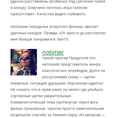
удачно расставлены (особенно под суечение чужих
в конце). Озвучено неплохо, игра голосом
присутствует. Качество видео слабовато.
Неплохая переделка упоротого фильма, хватает
удачных находок. Правда, «От ареста до расстрела»
мне больше понравился. 6из10.
notimer
Чужой против Предателя это
неплохой представитель жанра
классических переводов. Долго не
рассусоливая скажу — шутки
юморные, ситуации дурацкие, персонажи идиоты!
Не сказать что я прям ржал, но много где улыбало,
сортирные шутки уморительные.
Коммунистическая тема протянутая через весь
фильм прикольная, чукотка просто замечательная
(отдельное спасибо за Линкин парк). Из минусов —