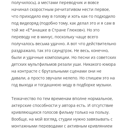
получилось), а местами переводчик и вовсе
начинал скоростным речитативом нести первое,
что приходило ему в голову и хоть как-то подходило
под видеоряд (подобно тому, как делал это и я сам в
той же «Е*анашке в Стране Глюков»). Но это
переводу не в минус, поскольку чаще всего
получалось весьма удачно. А вот что действительно
раздражало, так это саундтрэк. Не весь, конечно,
были и удачные композиции. Но песни из советских
детских мультфильмов резали уши. Никакого юмора
на контрасте с брутальными сценами они не
давали, а просто звучали нелепо. Но спишем это на
год выхода и тогдашнюю моду в подборке музыки.
Техкачество по тем временам вполне нормальное,
актерские способности у автора есть. И отсутствие
кривляющихся голосов фильму только на пользу.
Вообще, на мой взгляд, студии нужно завязывать с
монтажными переводами с активным кривлянием