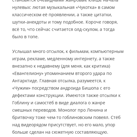
нулевых: лютая музыкальная «Чукотка» в самом
классическом её проявлении, а также цитатки,
шутки-анекдоты и тому подобное. Короче говоря,
всё то, что сейчас считается олд-скулом, а тогда
было в топе.
Услышал много отсылок, к фильмам, компьютерным
играм, рекламе, медленному интернету, а также
внезапно к недавнему (для меня, как критика)
«Евангелиону» упоминанием второго удара по
Антарктиде. Главная отсылка, разумеется, к
«Чужим» посредством андроида Бишопа с его
дефектами конструкции. Имеются также отсылки к
Гоблину и самостёб в виде диалога о жанре
смешных переводов. Монолог про Ленина и
бритвочку тоже чем-то гоблиновским повеял. Стёб
над видеорядом присутствует, но его мало, упор
больше сделан на сюжетную составляющую.