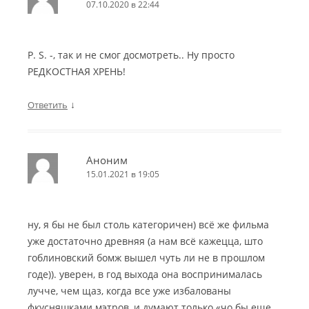
07.10.2020 в 22:44
P. S. -, так и не смог досмотреть.. Ну просто
РЕДКОСТНАЯ ХРЕНЬ!
↓
Ответить
Аноним
15.01.2021 в 19:05
ну, я бы не был столь категоричен) всё же фильма
уже достаточно древняя (а нам всё кажецца, што
гоблиновский бомж вышел чуть ли не в прошлом
годе)). уверен, в год выхода она воспринималась
лучче, чем щаз, когда все уже избалованы
фкусняшками мэтров, и думают только «чо бы еще