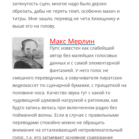
затянутость сцен, многое надо было дерзко
обрезать, дабы не терять темп, особенно махач и
титры. Мне зашло, перевод не чета Хихищнику и
выше его на голову.
Макс Мерлин
Пупс известен как слабейший
автор без малейших голосовых
данных и с самой элементарной
фантазией. У него голос не
смешного переводчика, а озвучивателя пиратских
видеокассет по сценарной бумажке, с прищепкой на
половине носа.
Качество звука тут с какой-то
чудовищной шумовой нагрузкой к репликам, как
будто запись велась при включенном радио без
пойманной волны. Если в случае с правильными
переводами спокойно можно не обращать
внимание на отталкивающий непривлекательный
голос, т.к. его затмевает основное содержание