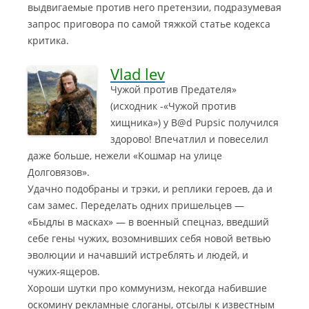
выдвигаемые против него претензии, подразумевая
запрос приговора по самой тяжкой статье кодекса
критика.
Vlad lev
Чужой против Предателя»
(исходник -«Чужой против
хищника») у B@d Pupsic получился
здорово! Впечатлил и повеселил
даже больше, нежели «Кошмар на улице
Долговязов».
Удачно подобраны и трэки, и реплики героев, да и
сам замес. Переделать одних пришельцев —
«Быдлы в масках» — в военный спецназ, введший
себе гены чужих, возомнивших себя новой ветвью
эволюции и начавший истреблять и людей, и
чужих-ящеров.
Хороши шутки про коммунизм, некогда набившие
оскомину рекламные слоганы, отсылы к известным