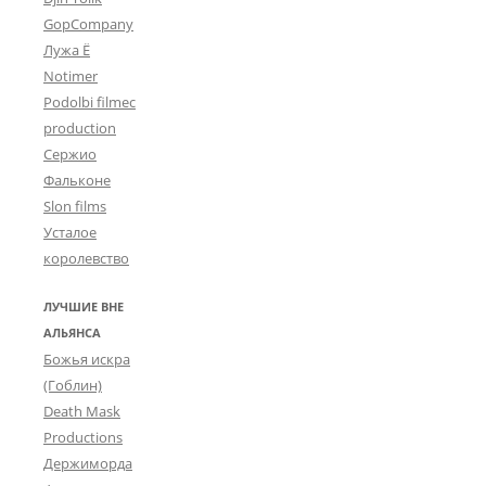
GopCompany
Лужа Ё
Notimer
Podolbi filmec
production
Сержио
Фальконе
Slon films
Усталое
королевство
ЛУЧШИЕ ВНЕ
АЛЬЯНСА
Божья искра
(Гоблин)
Death Mask
Productions
Держиморда