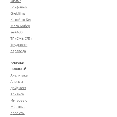
Филмс
Гонфильм
Grekfilms
Какой-то Бес
Мега-Бобёр
ser6630
ТГ «СМЫСЛ?»
Трудности
перевода
РУБРИКИ
НОВОСТЕЙ
Аналитика
Анонсы
Дайджест
Альянса
Интервью
Мёртвые
проекты