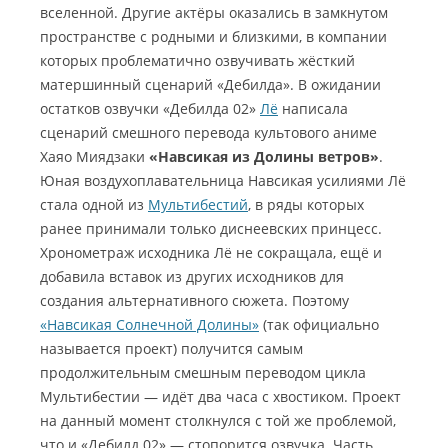
вселенной. Другие актёры оказались в замкнутом
пространстве с родными и близкими, в компании
которых проблематично озвучивать жёсткий
матершинный сценарий «Дебилда». В ожидании
остатков озвучки «Дебилда 02»
Лё
написала
сценарий смешного перевода культового аниме
Хаяо Миядзаки
«Навсикая из Долины ветров»
.
Юная воздухоплавательница Навсикая усилиями Лё
стала одной из
Мультибестий
, в ряды которых
ранее принимали только диснеевских принцесс.
Хронометраж исходника Лё не сокращала, ещё и
добавила вставок из других исходников для
создания альтернативного сюжета. Поэтому
«Навсикая Солнечной Долины»
(так официально
называется проект) получится самым
продолжительным смешным переводом цикла
Мультибестии — идёт два часа с хвостиком. Проект
на данный момент столкнулся с той же проблемой,
что и «Дебилд 02» — стопорится озвучка. Часть