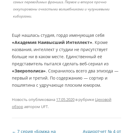
самых переводимых франшиз. Первое и второе прочно
оккупированы очкастыми волшебниками и чугуниевыми
киборгами.
Ещё нашлась студия, гордо именующая себя
«Академия Наивысший Интеллект»
. Кроме
названия, интеллект у студии не присутствует
больше ни в каком месте. Единственный её
представитель пытался сделать веб-сериал из
«Зверополиса»
. Сохранилось всего два эпизода —
первый и третий. По содержанию — сортир и
пошлятина с удручающе плоским юмором.
Новость опубликована
17.05.2020
в рубрике
Цеховой
обзор
автором
UFT
.
Навигация по записям
←
7 серия «Бомжа на
Аудиоотчет № 4 от