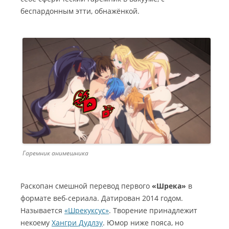
беспардонным этти, обнажёнкой.
Гаремник анимешника
Раскопан смешной перевод первого
«Шрека»
в
формате веб-сериала. Датирован 2014 годом.
Называется
«Шрекуксус»
. Творение принадлежит
некоему
Хангри Дудлзу
. Юмор ниже пояса, но