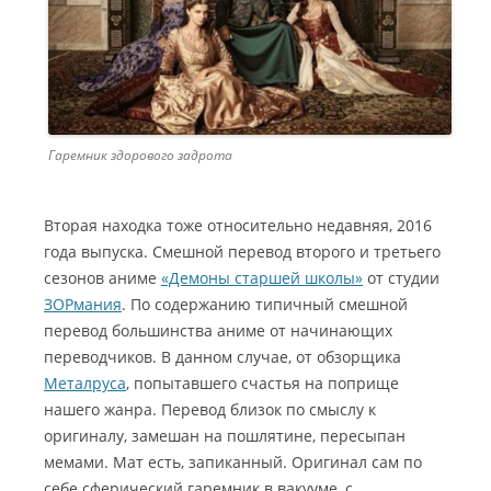
Гаремник здорового задрота
Вторая находка тоже относительно недавняя, 2016
года выпуска. Смешной перевод второго и третьего
сезонов аниме
«Демоны старшей школы»
от студии
ЗОРмания
. По содержанию типичный смешной
перевод большинства аниме от начинающих
переводчиков. В данном случае, от обзорщика
Металруса
, попытавшего счастья на поприще
нашего жанра. Перевод близок по смыслу к
оригиналу, замешан на пошлятине, пересыпан
мемами. Мат есть, запиканный. Оригинал сам по
себе сферический гаремник в вакууме, с