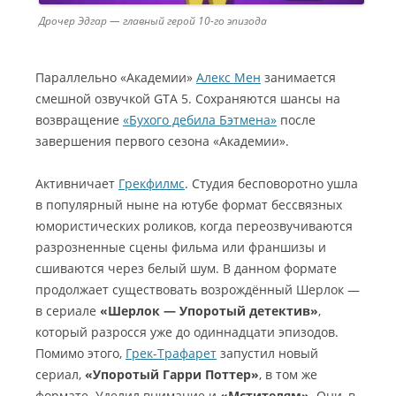
Дрочер Эдгар — главный герой 10-го эпизода
Параллельно «Академии»
Алекс Мен
занимается
смешной озвучкой GTA 5. Сохраняются шансы на
возвращение
«Бухого дебила Бэтмена»
после
завершения первого сезона «Академии».
Активничает
Грекфилмс
. Студия бесповоротно ушла
в популярный ныне на ютубе формат бессвязных
юмористических роликов, когда переозвучиваются
разрозненные сцены фильма или франшизы и
сшиваются через белый шум. В данном формате
продолжает существовать возрождённый Шерлок —
в сериале
«Шерлок — Упоротый детектив»
,
который разросся уже до одиннадцати эпизодов.
Помимо этого,
Грек-Трафарет
запустил новый
сериал,
«Упоротый Гарри Поттер»
, в том же
формате. Уделил внимание и
«Мстителям»
. Они, в