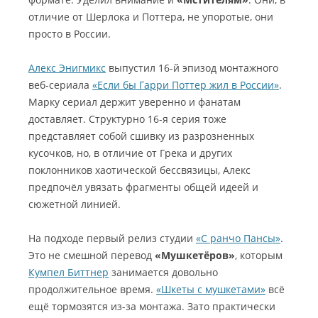
отличие от Шерлока и Поттера, не упоротые, они
просто в России.
Алекс Энигмикс
выпустил 16-й эпизод монтажного
веб-сериала
«Если бы Гарри Поттер жил в России»
.
Марку сериал держит уверенно и фанатам
доставляет. Структурно 16-я серия тоже
представляет собой сшивку из разрозненных
кусочков, но, в отличие от Грека и других
поклонников хаотической бессвязицы, Алекс
предпочёл увязать фрагменты общей идеей и
сюжетной линией.
На подходе первый релиз студии
«С ранчо Пансы»
.
Это не смешной перевод
«Мушкетёров»
, которым
Кумпел Биттнер
занимается довольно
продолжительное время.
«Шкеты с мушкетами»
всё
ещё тормозятся из-за монтажа. Зато практически