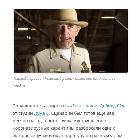
Плохой перевод «Техасской резни» разобьёт его любящее
сердце
Продолжает стагнировать
«Евангелион. Дебилд 02»
от студии
Лужа Ё
. Сценарий был готов ещё два
месяца назад, а вот озвучка идёт медленно.
Коронавирусные карантины разбросали одних
актёров озвучки и их аппаратуру по разным углам