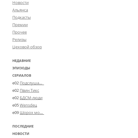
Новости
Альянса
Подкасты
Премии
Прочее
Релизы
Цеховой обзор
НЕДАВНИЕ
ЭПИЗОДЫ
СЕРИАЛОВ
e02
Подслушано в Угличе
e02
Пвин Тикс
e02
БДСМ-люди
e05
Wensdeц
e09
Шорох мозговины
ПОСЛЕДНИЕ
НОВОСТИ