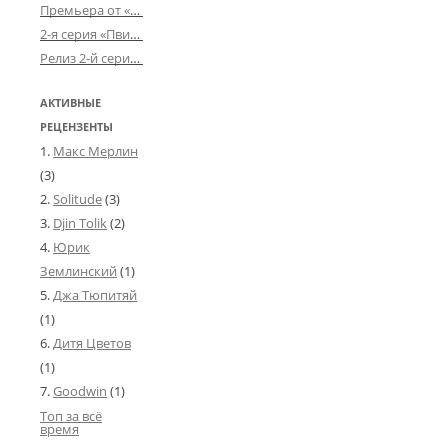
Премьера от «Усталого королевства»: «Игорь начал»
2-я серия «Пвин Тикса» от 2-D
Релиз 2-й серии «БДСМ-людей» от «Аркада Фильм»
АКТИВНЫЕ
РЕЦЕНЗЕНТЫ
Макс Мерлин
(3)
Solitude
(3)
Djin Tolik
(2)
Юрик
Землинский
(1)
Джа Тюпитяй
(1)
Дитя Цветов
(1)
Goodwin
(1)
Топ за всё
время