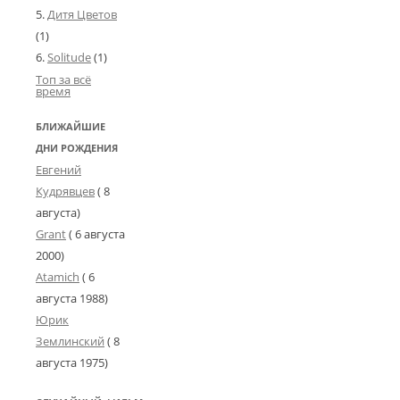
и
э
Дитя Цветов
п
н
(1)
и
Solitude
(1)
е
з
Топ за всё
Г
о
время
д
о
1
БЛИЖАЙШИЕ
м
.
ДНИ РОЖДЕНИЯ
0
э
Евгений
5
р
Кудрявцев
( 8
"
С
августа)
2
е
Grant
(
6 августа
0
р
2000
)
а
2
Atamich
(
6
я
1
августа 1988
)
Ф
Л
о
Юрик
у
р
Землинский
(
8
ч
е
августа 1975
)
ш
л
а
ь