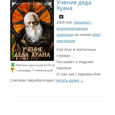
Учение деда
Хуана
2020 год.
Смешной с
альтернативным
сюжетом
на основе
Игра
престолов
С
С
и
и
Сей эпос в поэтичных
строках
н
н
Расскажет о людских
е
е
Рейтинг критиков 8 (10-2)
пороках:
1 награды, 7 номинаций
Г
Г
О том, как с карлика Иля
о
о
Слепили сверхбогатыря,
Читать далее
→
м
м
э
э
р
р
2
2