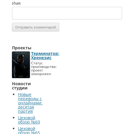
Имя
Проекты
Терминатор:
Хренезис
Статус
производства:
проект
заморожен
Новости
студии
Новые
переводы с
онлайнами:
деcятая
партия
Цеховой
обзор №69
Цеховой
обзор №65