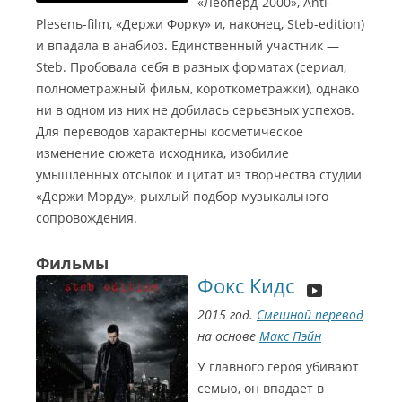
«Леоперд-2000», Anti-
Plesenь-film, «Держи Форку» и, наконец, Steb-edition)
и впадала в анабиоз. Единственный участник —
Steb. Пробовала себя в разных форматах (сериал,
полнометражный фильм, короткометражки), однако
ни в одном из них не добилась серьезных успехов.
Для переводов характерны косметическое
изменение сюжета исходника, изобилие
умышленных отсылок и цитат из творчества студии
«Держи Морду», рыхлый подбор музыкального
сопровождения.
Фильмы
Фокс Кидс
2015 год.
Смешной перевод
на основе
Макс Пэйн
У главного героя убивают
семью, он впадает в