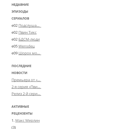
НЕДАВНИЕ
ЭПИЗОДЫ
СЕРИАЛОВ
e02
Подслушано в Угличе
e02
Пвин Тикс
e02
БДСМ-люди
e05
Wensdeц
e09
Шорох мозговины
ПОСЛЕДНИЕ
НОВОСТИ
Премьера от «Усталого королевства»: «Игорь начал»
2-я серия «Пвин Тикса» от 2-D
Релиз 2-й серии «БДСМ-людей» от «Аркада Фильм»
АКТИВНЫЕ
РЕЦЕНЗЕНТЫ
Макс Мерлин
(3)