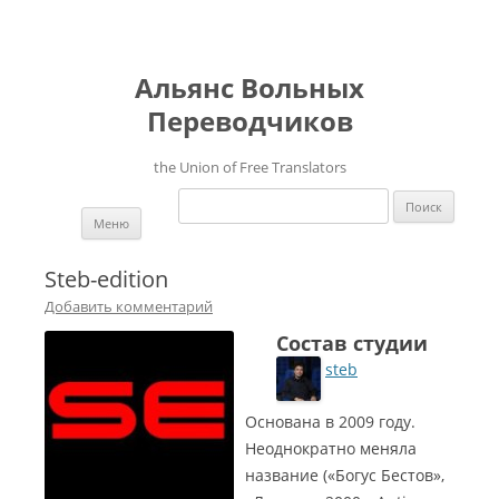
Альянс Вольных
Переводчиков
the Union of Free Translators
Найти:
Перейти к содержимому
Меню
Steb-edition
Добавить комментарий
Состав студии
steb
Основана в 2009 году.
Неоднократно меняла
название («Богус Бестов»,