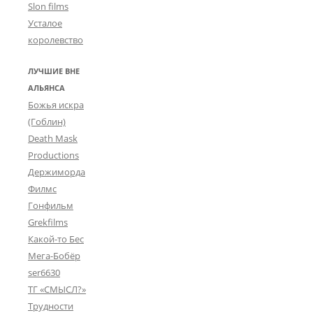
Slon films
Усталое
королевство
ЛУЧШИЕ ВНЕ
АЛЬЯНСА
Божья искра
(Гоблин)
Death Mask
Productions
Держиморда
Филмс
Гонфильм
Grekfilms
Какой-то Бес
Мега-Бобёр
ser6630
ТГ «СМЫСЛ?»
Трудности