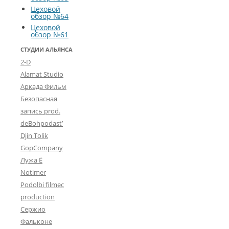
Цеховой
обзор №64
Цеховой
обзор №61
СТУДИИ АЛЬЯНСА
2-D
Alamat Studio
Аркада Фильм
Безопасная
запись prod.
deBohpodast’
Djin Tolik
GopCompany
Лужа Ё
Notimer
Podolbi filmec
production
Сержио
Фальконе