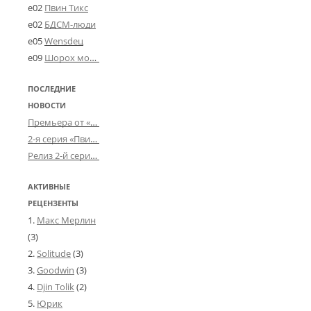
e02
Пвин Тикс
e02
БДСМ-люди
e05
Wensdeц
e09
Шорох мозговины
ПОСЛЕДНИЕ
НОВОСТИ
Премьера от «Усталого королевства»: «Игорь начал»
2-я серия «Пвин Тикса» от 2-D
Релиз 2-й серии «БДСМ-людей» от «Аркада Фильм»
АКТИВНЫЕ
РЕЦЕНЗЕНТЫ
Макс Мерлин
(3)
Solitude
(3)
Goodwin
(3)
Djin Tolik
(2)
Юрик