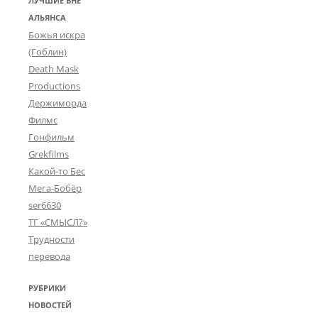
ЛУЧШИЕ ВНЕ
АЛЬЯНСА
Божья искра
(Гоблин)
Death Mask
Productions
Держиморда
Филмс
Гонфильм
Grekfilms
Какой-то Бес
Мега-Бобёр
ser6630
ТГ «СМЫСЛ?»
Трудности
перевода
РУБРИКИ
НОВОСТЕЙ