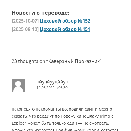
Новости о переводе:
[2025-10-07]
Цеховой обзор №152
[2025-08-10]
Цеховой обзор №151
23 thoughts on “
Каверзный Проказник
”
цйуцйууцййуц
15.08.2025 в 08:30
наконец-то некроманты возродили сайт и можно
сказать, что вердикт по новому киношлаку Irimpia
Exploer может быть только один — не смотреть.
а тому, кто изевается над фильмами Кэрри, остаётся