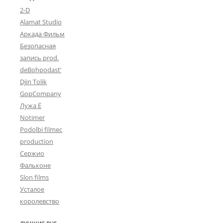
2-D
Alamat Studio
Аркада Фильм
Безопасная
запись prod.
deBohpodast’
Djin Tolik
GopCompany
Лужа Ё
Notimer
Podolbi filmec
production
Сержио
Фальконе
Slon films
Усталое
королевство