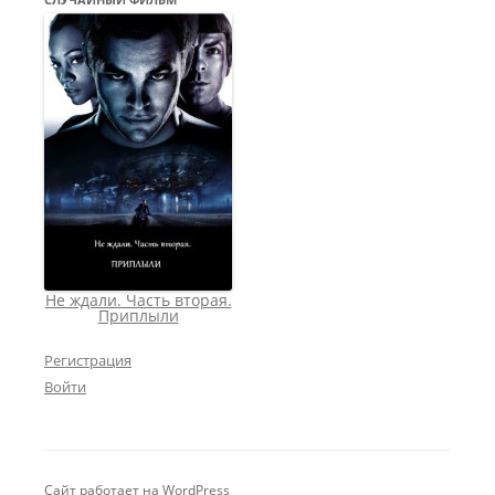
Не ждали. Часть вторая.
Приплыли
Регистрация
Войти
Сайт работает на WordPress