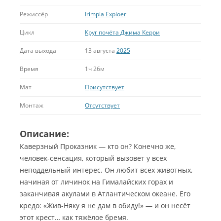
Режиссёр
Irimpia Exploer
Цикл
Круг почёта Джима Керри
Дата выхода
13 августа
2025
Время
1ч 26м
Мат
Присутствует
Монтаж
Отсутствует
Описание:
Каверзный Проказник — кто он? Конечно же,
человек-сенсация, который вызовет у всех
неподдельный интерес. Он любит всех животных,
начиная от личинок на Гималайских горах и
заканчивая акулами в Атлантическом океане. Его
кредо: «Жив-Няку я не дам в обиду!» — и он несёт
этот крест… как тяжёлое бремя.