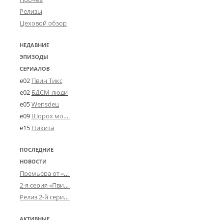
Релизы
Цеховой обзор
НЕДАВНИЕ
ЭПИЗОДЫ
СЕРИАЛОВ
e02
Пвин Тикс
e02
БДСМ-люди
e05
Wensdeц
e09
Шорох мозговины
e15
Никита
ПОСЛЕДНИЕ
НОВОСТИ
Премьера от «Усталого королевства»: «Игорь начал»
2-я серия «Пвин Тикса» от 2-D
Релиз 2-й серии «БДСМ-людей» от «Аркада Фильм»
АКТИВНЫЕ