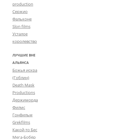
production
Сержио
Фальконе
Slon films
Усталое
королевство
ЛУЧШИЕ ВНЕ
АЛЬЯНСА
Божья искра
(Гоблин)
Death Mask
Productions
Держиморда
Филмс
Гонфильм
Grekfilms
Какой-то Бес
Мега-Бобёр