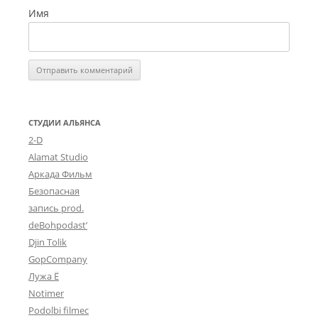
Имя
СТУДИИ АЛЬЯНСА
2-D
Alamat Studio
Аркада Фильм
Безопасная
запись prod.
deBohpodast’
Djin Tolik
GopCompany
Лужа Ё
Notimer
Podolbi filmec