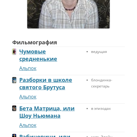
Фильмография
Чумовые
ведущая
средненькие
Альпок
Разборки в школе
блондинка-
святого Брутуса
секретарь
Альпок
Бета Матрица, или
в эпизодах
Шоу Ньюмана
Альпок
Рабиновичи, или
мать Элейн