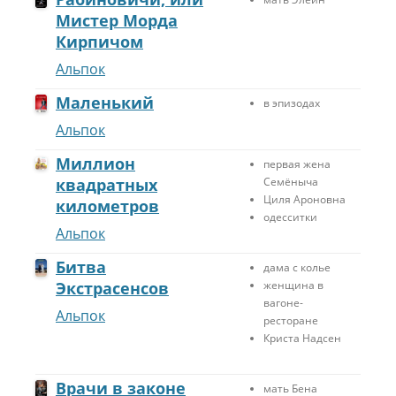
Мистер Морда
Кирпичом
Альпок
Маленький
в эпизодах
Альпок
Миллион
первая жена
квадратных
Семёныча
Циля Ароновна
километров
одесситки
Альпок
Битва
дама с колье
Экстрасенсов
женщина в
вагоне-
Альпок
ресторане
Криста Надсен
Врачи в законе
мать Бена