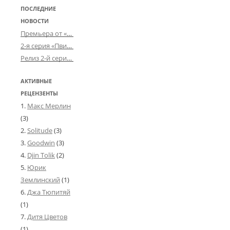
ПОСЛЕДНИЕ
НОВОСТИ
Премьера от «Усталого королевства»: «Игорь начал»
2-я серия «Пвин Тикса» от 2-D
Релиз 2-й серии «БДСМ-людей» от «Аркада Фильм»
АКТИВНЫЕ
РЕЦЕНЗЕНТЫ
Макс Мерлин
(3)
Solitude
(3)
Goodwin
(3)
Djin Tolik
(2)
Юрик
Землинский
(1)
Джа Тюпитяй
(1)
Дитя Цветов
(1)