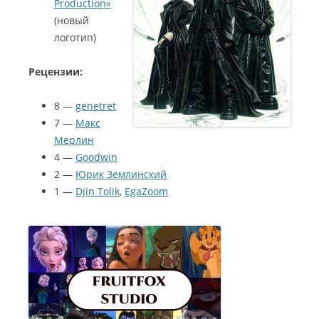
Production»
(новый
логотип)
Рецензии:
8 —
genetret
7 —
Макс
Мерлин
4 —
Goodwin
2 —
Юрик Землинский
1 —
Djin Tolik
,
EgaZoom