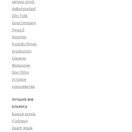
запись prod.
deBohpodast’
Djin Tolik
GopCompany
Лужа Ё
Notimer
Podolbi filmec
production
Сержио
Фальконе
Slon films
Усталое
королевство
ЛУЧШИЕ ВНЕ
АЛЬЯНСА
Божья искра
(Гоблин)
Death Mask