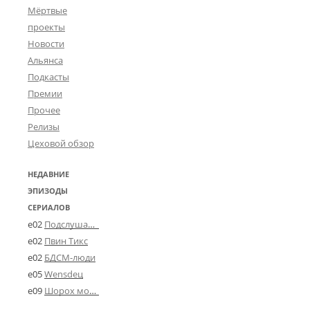
Мёртвые
проекты
Новости
Альянса
Подкасты
Премии
Прочее
Релизы
Цеховой обзор
НЕДАВНИЕ
ЭПИЗОДЫ
СЕРИАЛОВ
e02
Подслушано в Угличе
e02
Пвин Тикс
e02
БДСМ-люди
e05
Wensdeц
e09
Шорох мозговины