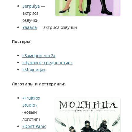
Serpulya
—
актриса
озвучки
Yaaana
— актриса озвучки
Постеры:
«Заморожено 2»
«Чумовые средненькие»
«Модница»
Логотипы и леттеринги:
«FruitFox
Studio»
(новый
логотип)
«Don’t Panic