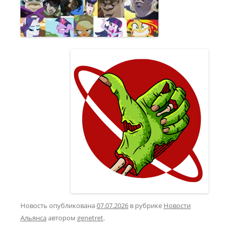
Новость опубликована
07.07.2026
в рубрике
Новости
Альянса
автором
genetret
.