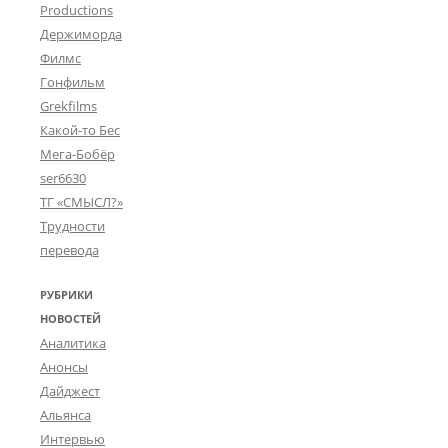
Productions
Держиморда
Филмс
Гонфильм
Grekfilms
Какой-то Бес
Мега-Бобёр
ser6630
ТГ «СМЫСЛ?»
Трудности
перевода
РУБРИКИ
НОВОСТЕЙ
Аналитика
Анонсы
Дайджест
Альянса
Интервью