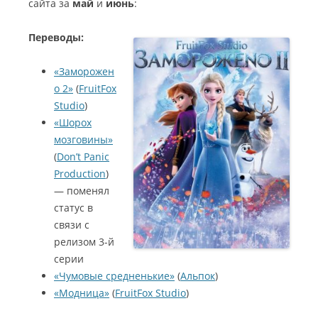
сайта за
май
и
июнь
:
Переводы:
«Заморожен
о 2»
(
FruitFox
Studio
)
«Шорох
мозговины»
(
Don’t Panic
Production
)
— поменял
статус в
связи с
релизом 3-й
серии
«Чумовые средненькие»
(
Альпок
)
«Модница»
(
FruitFox Studio
)