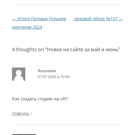
Навигация по записям
←
Итоги Премии Гильдии
Цеховой обзор №157
→
критиков 2024
4 thoughts on “
Новое на сайте за май и июнь
”
Аноним
07.07.2026 в 10:49
Как создать студию на uft?
↓
Ответить