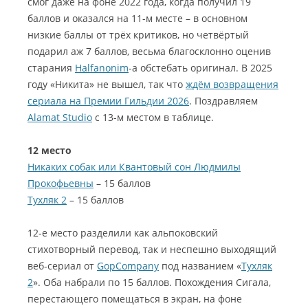
смог даже на фоне 2022 года, когда получил 19
баллов и оказался на 11-м месте – в основном
низкие баллы от трёх критиков, но четвёртый
подарил аж 7 баллов, весьма благосклонно оценив
старания
Halfanonim
-а обстебать оригинал. В 2025
году «Никита» не вышел, так что
ждём возвращения
сериала на Премии Гильдии 2026
. Поздравляем
Alamat Studio
с 13-м местом в таблице.
12 место
Никаких собак или Квантовый сон Людмилы
Прокофьевны
– 15 баллов
Тухляк 2
– 15 баллов
12-е место разделили как альпоковский
стихотворный перевод, так и неспешно выходящий
веб-сериал от
GopCompany
под названием «
Тухляк
2
». Оба набрали по 15 баллов. Похождения Сигала,
перестающего помещаться в экран, на фоне