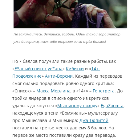
Не занимайтесь, детишки, горбой. Один такой горбинатор
уже доигрался, язык себе отрезал из-за трёх баллов!
По 7 баллов получили такие разные работы, как
«
Е*аный список уе*ана
»
Кибитки
и «
14+:
Продолжение
»
Анти-Версии
. Каждый из переводов
смог сильно порадовать ровно одного критика:
«Список» –
Макса Мерлина
, а «14+» –
Генетретa
. До
тройки лидеров в списке одного из критиков
удалось дотянуться «
Мышиному походу
»
EgaZoom-а
,
находящемуся в тени «Бомжианы» мультсериалу
про Мышеслава и Мышемира:
Джа Тюпитяй
поставил на третье место, дав ему 8 баллов. На
первое же место поставили сразу два перевода,