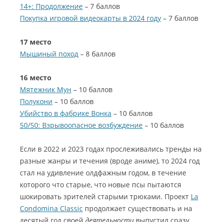
14+: Продолжение
– 7 баллов
Покупка игровой видеокарты в 2024 году
– 7 баллов
17 место
Мышиный поход
– 8 баллов
16 место
Мятежник Мун
– 10 баллов
Полукони
– 10 баллов
Убийство в фабрике Вонка
– 10 баллов
50/50: Взрывоопасное возбуждение
– 10 баллов
Если в 2022 и 2023 годах прослеживались тренды на
разные жанры и течения (вроде аниме), то 2024 год
стал на удивление олдфажным годом, в течение
которого что старые, что новые псы пытаются
шокировать зрителей старыми трюками. Проект
La
Condomina Classic
продолжает существовать и на
десятый год своей
деятельности
выпустил сразу