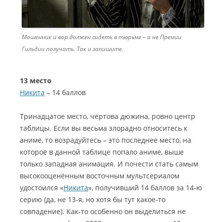
Мошенник и вор должен сидеть в тюрьме – а не Премии
Гильдии получать. Так и запишите.
13 место
Никита
– 14 баллов
Тринадцатое место, чёртова дюжина, ровно центр
таблицы. Если вы весьма злорадно относитесь к
аниме, то возрадуйтесь – это последнее место, на
которое в данной таблице попало аниме, выше
только западная анимация. И почести стать самым
высокооценённым восточным мультсериалом
удостоился «
Никита
», получивший 14 баллов за 14-ю
серию (да, не 13-я, но хотя бы тут какое-то
совпадение). Как-то особенно он выделиться не