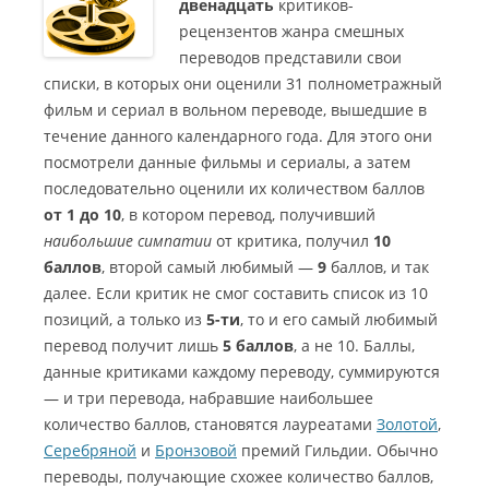
двенадцать
критиков-
рецензентов жанра смешных
переводов представили свои
списки, в которых они оценили 31 полнометражный
фильм и сериал в вольном переводе, вышедшие в
течение данного календарного года. Для этого они
посмотрели данные фильмы и сериалы, а затем
последовательно оценили их количеством баллов
от 1 до 10
, в котором перевод, получивший
наибольшие симпатии
от критика, получил
10
баллов
, второй самый любимый —
9
баллов, и так
далее. Если критик не смог составить список из 10
позиций, а только из
5-ти
, то и его самый любимый
перевод получит лишь
5 баллов
, а не 10.
Баллы,
данные критиками каждому переводу, суммируются
— и три перевода, набравшие наибольшее
количество баллов, становятся лауреатами
Золотой
,
Серебряной
и
Бронзовой
премий Гильдии. Обычно
переводы, получающие схожее количество баллов,