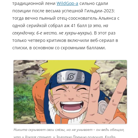
традиционной лени
WildGop-a
сильно сдали
позиции после весьма успешной Гильдии-2023:
тогда вечно пьяный отец-сооснователь Альянса с
одной серийкой собрал аж 41 балл (
а это, на
секундочку, 6-е место, не хухры-мухры
). В этот раз
только четверо критиков включили веб-сериал в
списки, в основном со скромными баллами.
Никита скрывает свои слёзы, но не унывает – он ведь обещал,
что и Хокаге станет, и Золотую Премию получит. Когда-