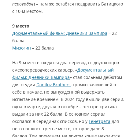
переводов
) – нам же остаётся поздравить Батицкого
с 10-м местом.
9 место
Документальный фильм: Дневники Вампира
– 22
балла
Мизогин
– 22 балла
На 9-м месте сходятся два перевода с двух концов
смехопереводческих карьер. «
Документальный
фильм: Дневники Вампира
» стал сольным дебютом
для студии
Danilov Brothers
, громко заявившей о
себе в начале, но вынужденной выдержать
испытание временем. В 2024 году вышли две серии,
одна в марте, другая в октябре – четыре критика
выдали за них 22 балла. В основном сериал
окопался в серединах списков, но у
Генетрета
для
него нашлось третье место, которое дало 8
баллов. Тем временем, на другом конце находится