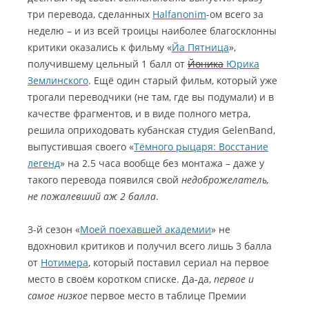
три перевода, сделанных
Halfanonim
-ом всего за
неделю – и из всей троицы наиболее благосклонны
критики оказались к фильму «
Йа Пятница
»,
получившему цельный 1 балл от
Йоника
Юрика
Землинского
. Ещё один старый фильм, который уже
трогали переводчики (не там, где вы подумали) и в
качестве фрагментов, и в виде полного метра,
решила оприходовать кубанская студия GelenBand,
выпустившая своего «
Тёмного рыцаря: Восстание
легенд
» на 2.5 часа вообще без монтажа – даже у
такого перевода появился свой
недоброжелатель,
не пожалевший аж 2 балла
.
3-й сезон «
Моей поехавшей академии
» не
вдохновил критиков и получил всего лишь 3 балла
от
Нотимера
, который поставил сериал на первое
место в своём коротком списке. Да-да,
первое и
самое низкое
первое место в таблице Премии