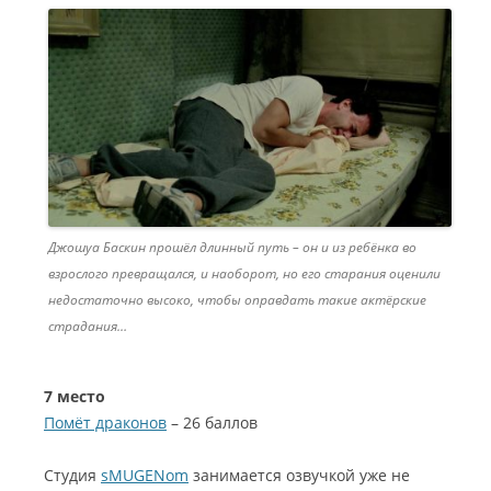
Джошуа Баскин прошёл длинный путь – он и из ребёнка во
взрослого превращался, и наоборот, но его старания оценили
недостаточно высоко, чтобы оправдать такие актёрские
страдания…
7 место
Помёт драконов
– 26 баллов
Студия
sMUGENom
занимается озвучкой уже не