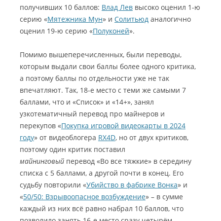
получивших 10 баллов:
Влад Лев
высоко оценил 1-ю
серию «
Мятежника Мун
» и
Солитьюд
аналогично
оценил 19-ю серию «
Полуконей
».
Помимо вышеперечисленных, были переводы,
которым выдали свои баллы более одного критика,
а поэтому баллы по отдельности уже не так
впечатляют. Так, 18-е место с теми же самыми 7
баллами, что и «Список» и «14+», занял
узкотематичный перевод про майнеров и
перекупов «
Покупка игровой видеокарты в 2024
году
» от видеоблогера
RX4D
, но от двух критиков,
поэтому один критик поставил
майнинговый
перевод «Во все тяжкие» в середину
списка с 5 баллами, а другой почти в конец. Его
судьбу повторили «
Убийство в фабрике Вонка
» и
«
50/50: Взрывоопасное возбуждение
» – в сумме
каждый из них всё равно набрал 10 баллов, что
позволило занять 16-е место сразу четырём