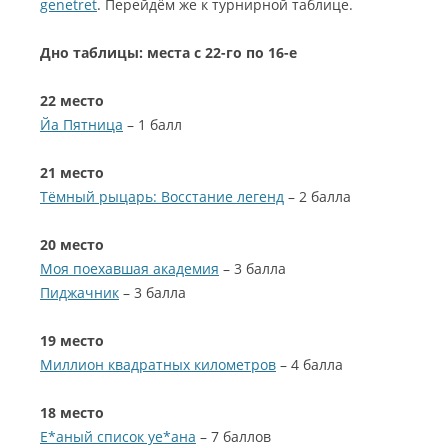
genetret
. Перейдём же к турнирной таблице.
Дно таблицы: места с 22-го по 16-е
22 место
Йа Пятница
– 1 балл
21 место
Тёмный рыцарь: Восстание легенд
– 2 балла
20 место
Моя поехавшая академия
– 3 балла
Пиджачник
– 3 балла
19 место
Миллион квадратных километров
– 4 балла
18 место
Е*аный список уе*ана
– 7 баллов