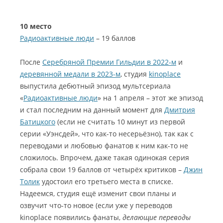
10 место
Радиоактивные люди
– 19 баллов
После
Серебряной Премии Гильдии в 2022-м
и
деревянной медали в 2023-м
, студия
kinoplace
выпустила дебютный эпизод мультсериала
«
Радиоактивные люди
» на 1 апреля – этот же эпизод
и стал последним на данный момент для
Дмитрия
Батицкого
(если не считать 10 минут из первой
серии «Уэнсдей», что как-то несерьёзно), так как с
переводами и любовью фанатов к ним как-то не
сложилось. Впрочем, даже такая одинокая серия
собрала свои 19 баллов от четырёх критиков –
Джин
Толик
удостоил его третьего места в списке.
Надеемся, студия ещё изменит свои планы и
озвучит что-то новое (если уже у переводов
kinoplace появились фанаты,
делающие переводы