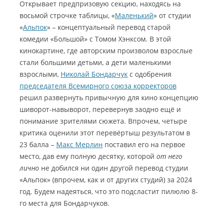
Открывает предпризовую секцию, находясь на
восьмой строчке таблицы, «
Маленький
» от студии
«
Альпок
» – концептуальный перевод старой
комедии «Большой» с Томом Хэнксом. В этой
кинокартине, где авторским произволом взрослые
стали большими детьми, а дети маленькими
взрослыми,
Николай Бондарчук
с одобрения
председателя Всемирного союза корректоров
решил развернуть привычную для кино концепцию
шиворот-навыворот, перевернув заодно ещё и
понимание зрителями сюжета. Впрочем, четыре
критика оценили этот перевёртыш результатом в
23 балла –
Макс Мерлин
поставил его на первое
место, дав ему полную десятку, которой
от него
лично
не добился ни один другой перевод студии
«Альпок» (впрочем, как и от других студий) за 2024
год. Будем надеяться, что это подсластит пилюлю 8-
го места для Бондарчуков.