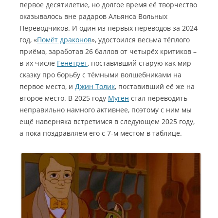
первое десятилетие, но долгое время её творчество
оказывалось вне радаров Альянса Вольных
Переводчиков. И один из первых переводов за 2024
год, «
Помёт драконов
», удостоился весьма тёплого
приёма, заработав 26 баллов от четырёх критиков –
в их числе
Генетрет
, поставивший старую как мир
сказку про борьбу с тёмными волшебниками на
первое место, и
Джин Толик
, поставивший её же на
второе место. В 2025 году
Муген
стал переводить
неправильно намного активнее, поэтому с ним мы
ещё наверняка встретимся в следующем 2025 году,
а пока поздравляем его с 7-м местом в таблице.