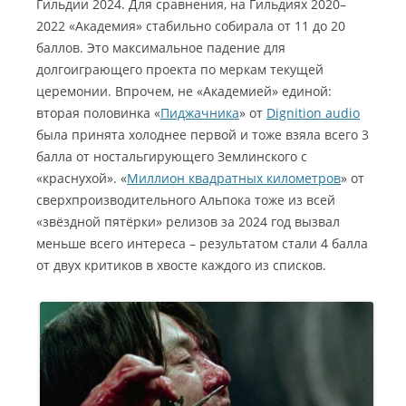
Гильдии 2024. Для сравнения, на Гильдиях 2020–
2022 «Академия» стабильно собирала от 11 до 20
баллов. Это максимальное падение для
долгоиграющего проекта по меркам текущей
церемонии. Впрочем, не «Академией» единой:
вторая половинка «
Пиджачника
» от
Dignition audio
была принята холоднее первой и тоже взяла всего 3
балла от ностальгирующего Землинского с
«краснухой». «
Миллион квадратных километров
» от
сверхпроизводительного Альпока тоже из всей
«звёздной пятёрки» релизов за 2024 год вызвал
меньше всего интереса – результатом стали 4 балла
от двух критиков в хвосте каждого из списков.