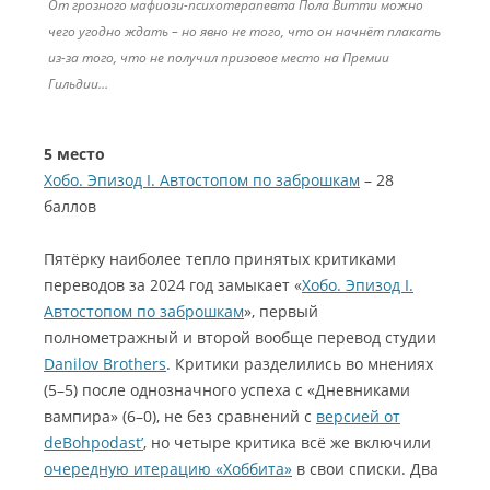
От грозного мафиози-психотерапевта Пола Витти можно
чего угодно ждать – но явно не того, что он начнёт плакать
из-за того, что не получил призовое место на Премии
Гильдии…
5 место
Хобо. Эпизод I. Автостопом по заброшкам
– 28
баллов
Пятёрку наиболее тепло принятых критиками
переводов за 2024 год замыкает «
Хобо. Эпизод I.
Автостопом по заброшкам
», первый
полнометражный и второй вообще перевод студии
Danilov Brothers
. Критики разделились во мнениях
(5–5) после однозначного успеха с «Дневниками
вампира» (6–0), не без сравнений с
версией от
deBohpodast’
, но четыре критика всё же включили
очередную итерацию «Хоббита»
в свои списки. Два