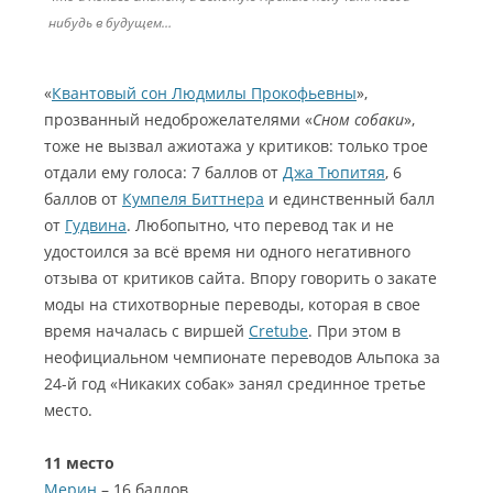
нибудь в будущем…
«
Квантовый сон Людмилы Прокофьевны
»,
прозванный недоброжелателями «
Сном собаки
»,
тоже не вызвал ажиотажа у критиков: только трое
отдали ему голоса: 7 баллов от
Джа Тюпитяя
, 6
баллов от
Кумпеля Биттнера
и единственный балл
от
Гудвина
. Любопытно, что перевод так и не
удостоился за всё время ни одного негативного
отзыва от критиков сайта. Впору говорить о закате
моды на стихотворные переводы, которая в свое
время началась с виршей
Cretube
. При этом в
неофициальном чемпионате переводов Альпока за
24-й год «Никаких собак» занял срединное третье
место.
11 место
Мерин
– 16 баллов