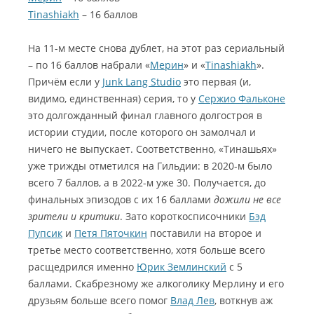
Tinashiakh
– 16 баллов
На 11-м месте снова дублет, на этот раз сериальный
– по 16 баллов набрали «
Мерин
» и «
Tinashiakh
».
Причём если у
Junk Lang Studio
это первая (и,
видимо, единственная) серия, то у
Сержио Фальконе
это долгожданный финал главного долгостроя в
истории студии, после которого он замолчал и
ничего не выпускает. Соответственно, «Тинашьях»
уже трижды отметился на Гильдии: в 2020-м было
всего 7 баллов, а в 2022-м уже 30. Получается, до
финальных эпизодов с их 16 баллами
дожили не все
зрители и критики
. Зато короткосписочники
Бэд
Пупсик
и
Петя Пяточкин
поставили на второе и
третье место соответственно, хотя больше всего
расщедрился именно
Юрик Землинский
с 5
баллами. Скабрезному же алкоголику Мерлину и его
друзьям больше всего помог
Влад Лев
, воткнув аж