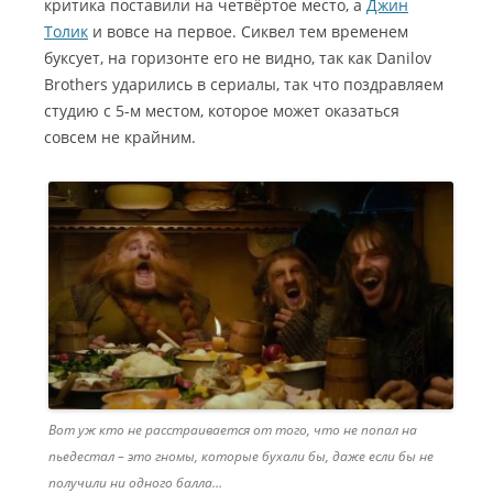
критика поставили на четвёртое место, а
Джин
Толик
и вовсе на первое. Сиквел тем временем
буксует, на горизонте его не видно, так как Danilov
Brothers ударились в сериалы, так что поздравляем
студию с 5-м местом, которое может оказаться
совсем не крайним.
Вот уж кто не расстраивается от того, что не попал на
пьедестал – это гномы, которые бухали бы, даже если бы не
получили ни одного балла…