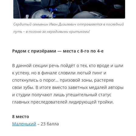
Сердитый семьянин Иван Дизилевич отправляется в последний
путь – в погоню за нерадивыми критиками!
Рядом с призёрами — места с 8-го по 4-е
В данной секции речь пойдёт о тех, кто вроде и шли
к успеху, но в финале словили лютый пинг и
споткнулись о порог… призовой зоны, растеряв
свои зубы. В итоге вместо заветных медалей авторы
и студии получают лишь утешительный статус
главных преследователей лидирующей тройки.
8 место
Маленький
– 23 балла