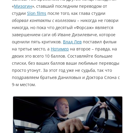
«
Мизогин
», ставший последним переводом от
студии
Slon films
после того, как глава студии
оборвал контакты с коллегами
– никогда не говори
никогда, но пока что десятый «Форсаж» является
завершением саги об Иване Дизилевиче, которое
оценили пять критиков.
Влад Лев
поставил фильм
на третье место, а
Нотимер
на второе – правда, на
двоих это всего 10 баллов. Составляйте большие
списки, без ваших баллов ваши любимые переводы
просто утонут. За этот год уже не судьба, так что
поздравляем братьев Даниловых и Доктора Слона с
9-м местом.