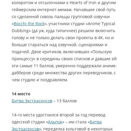
колоритом и отсылочками к Hearts of Iron и другим
геймерским интернет-мемам. Начавшие свой путь
со сделанной сквозь пальцы групповой озвучки
«
Bocchi the Rock
», участники студии «Anime Typical
Dubbing» (да уж, куда типичнее) решили включить
голову и не только делать свои проекты в 4K, но и
больше стараться над озвучкой, сценариями и
подачей. Двое критиков, включивших «Польскую
принцессу» в середины своих списков и давшие ей
эти самые 11 баллов, умеренно поддержали аниме-
дабберов среди множества других переводчиков, с
чем студию и поздравляем.
14 место
Битва Экстрасенсов
– 13 баллов
14-го места удостоился второй за год перевод
одесской студии «
Альпок
» – им стала «
Битва
Экстрасенсов
», переделка культовой в некоторых