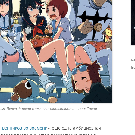
Р
В
льных Переводчиков жили в постапокалиптическом Токио
ственников во времени
», ещё одна амбициозная