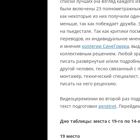
списки лучших (на взгляд каждого из
были включены 23 полнометражных 
как некоторые из них получили оди
меньше, так как побеждает дружба. 
на пьедестале. Так как критики пос
переводов, их индивидуальное мне
и мнения
коллегии СинеГомэра
, вы
коллективным решением. Любой зрит
писать развёрнутые и/или подробн
другой человек, тесно связанный с 
монтажёр, технический специалист, с
писать на него рецензию.
Видеоцеремонии во второй раз подр
текст подготовил
genetret
. Перейдем
Дно таблицы: места с 19-го по 14-
19 место