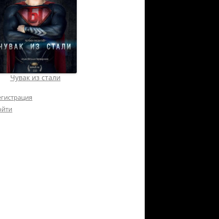
Чувак из стали
егистрация
ойти