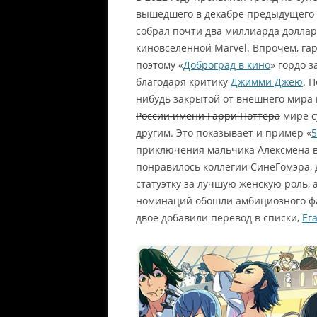
вышедшего в декабре предыдущего 
собрал почти два миллиарда доллар
киновселенной Marvel. Впрочем, га
поэтому «
Доброград в кино
» гордо 
благодаря критику
Джимми Джею
. 
нибудь закрытой от внешнего мира 
России имени Гарри Поттера
мире с
другим. Это показывает и пример «
5
приключения мальчика Алексмена в те
понравилось коллегии СинеГомэра,
статуэтку за лучшую женскую роль, 
номинаций обошли амбициозного фан
двое добавили перевод в списки,
Ег