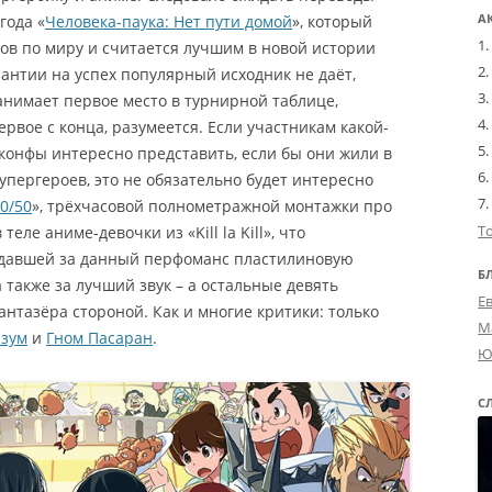
А
года «
Человека-паука: Нет пути домой
», который
ов по миру и считается лучшим в новой истории
рантии на успех популярный исходник не даёт,
занимает первое место в турнирной таблице,
Первое с конца, разумеется. Если участникам какой-
конфы интересно представить, если бы они жили в
упергероев, это не обязательно будет интересно
0/50
», трёхчасовой полнометражной монтажки про
Т
ле аниме-девочки из «Kill la Kill», что
 давшей за данный перфоманс пластилиновую
Б
а также за лучший звук – а остальные девять
Е
тазёра стороной. Как и многие критики: только
М
азум
и
Гном Пасаран
.
Ю
С