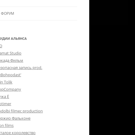
ФОРУМ
ЛЬЯНСУ
 В АЛЬЯНС
ТУДИИ АЛЬЯНСА
-D
ЛЬЯНСА
lamat Studio
ркада Фильм
езопасная запись prod.
eBohpodast’
in Tolik
opCompany
ужа Ё
otimer
dolbi filmec production
ержио Фальконе
on films
сталое королевство