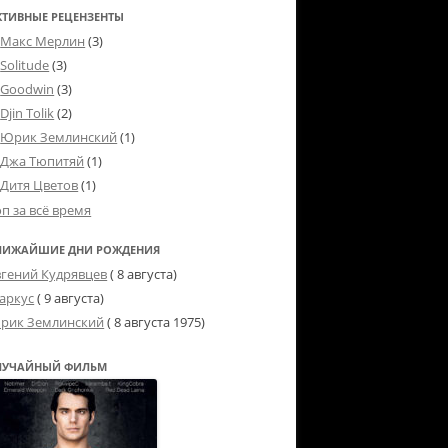
КТИВНЫЕ РЕЦЕНЗЕНТЫ
Макс Мерлин
(3)
Solitude
(3)
Goodwin
(3)
Djin Tolik
(2)
Юрик Землинский
(1)
Джа Тюпитяй
(1)
Дитя Цветов
(1)
оп за всё время
ЛИЖАЙШИЕ ДНИ РОЖДЕНИЯ
вгений Кудрявцев
( 8 августа)
аркус
( 9 августа)
рик Землинский
(
8 августа 1975
)
ЛУЧАЙНЫЙ ФИЛЬМ