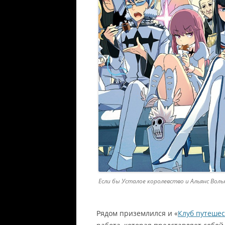
Если бы Усталое королевство и Альянс Во
Рядом приземлился и «
Клуб путеше