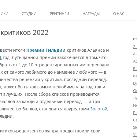
Перейти к содержимому
НИКИ
СТУДИИ
РЕЙТИНГИ
НАГРАДЫ
О НАС
ТОП-50
ПОМОЩЬ А
 критиков 2022
КРИТИКА
ВСТУПЛЕНИЕ
С
2
вести итоги
Премии Гильдии
критиков Альянса и
ИСТОРИЯ А
A
2
год. Суть данной премии заключается в том, что
А
брать от 1 до 10 отрецензированных им переводов
Б
х от самого любимого до наименее любимого — в
d
личества рецензий у критика, последний перевод,
Dj
, может быть как самым нелюбимым за год, так и
G
ти лучших. После сбора списков производится
Л
 баллов за каждый отдельный перевод — и три
N
оличество баллов, становятся лауреатами
Золотой
,
Po
льдии.
С
Sl
итиков-рецензентов жанра предоставили свои
У