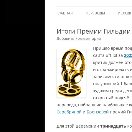
ГЛАВНАЯ
ПЕРЕВОДЫ
ИСХОД
Итоги Премии Гильдии
Добавить комментарий
Пришло время под
сайта uft.lol за
202
критик должен ото
и отранжировать и
зависимости от ко
получивший 1 балл
худшим среди деся
открытый подсчёт
перевода, набравшие наибольшее к
Серебряной
и
Бронзовой
премий Ги
Для этой церемонии
тринадцать
кр