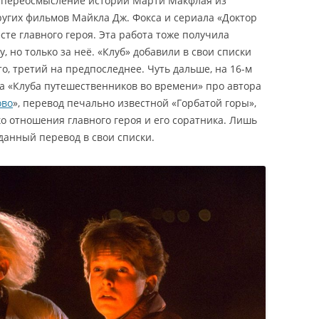
й переосмысление истории Марти Макфлая из
ругих фильмов Майкла Дж. Фокса и сериала «Доктор
есте главного героя. Эта работа тоже получила
, но только за неё. «Клуб» добавили в свои списки
то, третий на предпоследнее. Чуть дальше, на 16-м
ора «Клуба путешественников во времени» про автора
ово
», перевод печально известной «Горбатой горы»,
о отношения главного героя и его соратника. Лишь
данный перевод в свои списки.