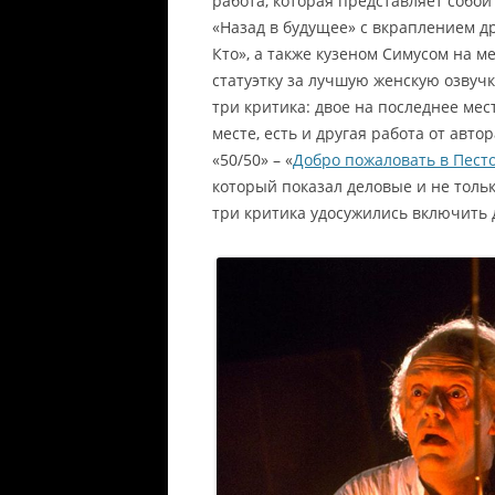
работа, которая представляет собо
«Назад в будущее» с вкраплением д
Кто», а также кузеном Симусом на м
статуэтку за лучшую женскую озвучку
три критика: двое на последнее мес
месте, есть и другая работа от авт
«50/50» – «
Добро пожаловать в Пест
который показал деловые и не тольк
три критика удосужились включить 