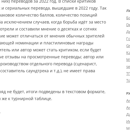
 них) переводов за 2022 год. В списки критиков
и сериальных перевода, вышедшие в 2022 году. Так
Л
наковое количество баллов, количество позиций
Б
За исключением случаев, когда борьба идёт за место
D
мотрели и составили мнение о десятках и сотнях
Д
ние может отличаться от мнения обычных зрителей
Г
дающей номинации и пластилиновые награды
Gr
ель или автор может стать критиком, если будет
К
ые отзывы на просмотренные переводы; автор или
М
производством отдельного перевода (сценарист,
s
оставитель саундтрека и т.д.), не имеет права
Т
Т
яд не будет, итоги подведены в текстовом формате,
Р
 же к турнирной таблице.
А
А
е
Д
И
М