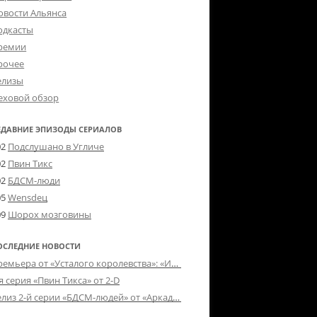
овости Альянса
одкасты
ремии
рочее
елизы
еховой обзор
ЕДАВНИЕ ЭПИЗОДЫ СЕРИАЛОВ
02
Подслушано в Угличе
02
Пвин Тикс
02
БДСМ-люди
05
Wensdeц
09
Шорох мозговины
ОСЛЕДНИЕ НОВОСТИ
Премьера от «Усталого королевства»: «Игорь начал»
я серия «Пвин Тикса» от 2-D
Релиз 2-й серии «БДСМ-людей» от «Аркада Фильм»