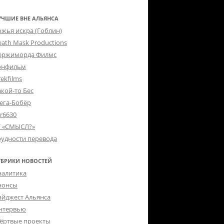
УЧШИЕ ВНЕ АЛЬЯНСА
ожья искра (Гоблин)
eath Mask Productions
ержиморда Филмс
онфильм
ekfilms
акой-то Бес
ега-Бобёр
er6630
Г «СМЫСЛ?»
рудности перевода
УБРИКИ НОВОСТЕЙ
налитика
нонсы
айджест Альянса
нтервью
ёртвые проекты