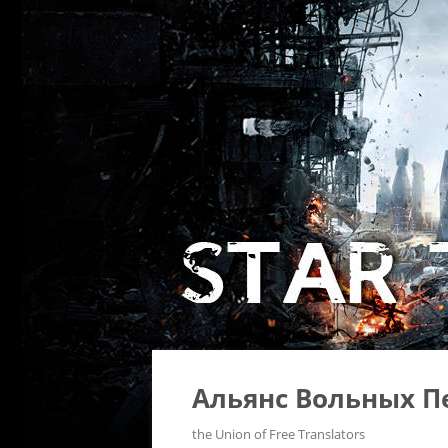
Альянс Вольных П
the Union of Free Translators