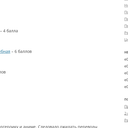
Н
П
П
П
– 4 балла
Р
Ц
ебная
– 6 баллов
Н
e
e
лов
e
e
e
П
2-
пергероику и аниме. Следовало ожидать переводы