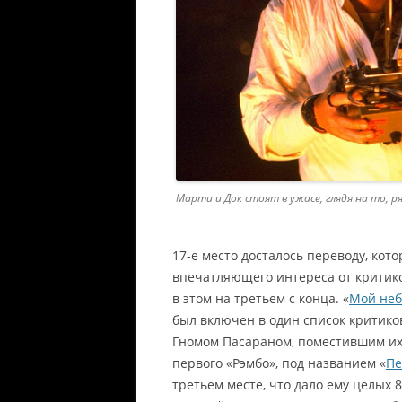
Марти и Док стоят в ужасе, глядя на то, р
17-е место досталось переводу, кот
впечатляющего интереса от критиков
в этом на третьем с конца. «
Мой неб
был включен в один список критик
Гномом Пасараном, поместившим их 
первого «Рэмбо», под названием «
Пе
третьем месте, что дало ему целых 