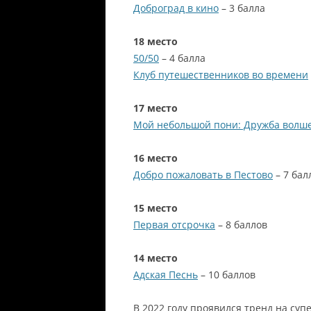
Доброград в кино
– 3 балла
18 место
50/50
– 4 балла
Клуб путешественников во времени
17 место
Мой небольшой пони: Дружба волш
16 место
Добро пожаловать в Пестово
– 7 бал
15 место
Первая отсрочка
– 8 баллов
14 место
Адская Песнь
– 10 баллов
В 2022 году проявился тренд на су