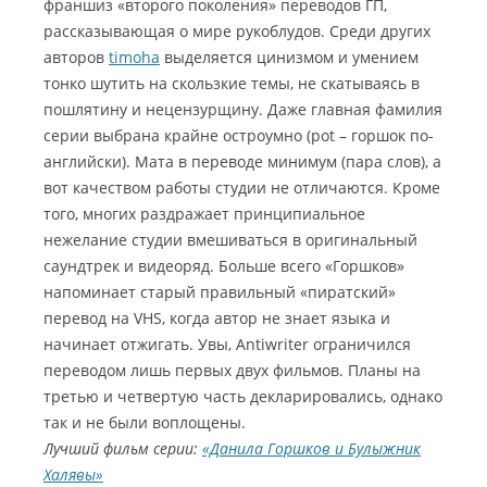
франшиз «второго поколения» переводов ГП,
рассказывающая о мире рукоблудов. Среди других
авторов
timoha
выделяется цинизмом и умением
тонко шутить на скользкие темы, не скатываясь в
пошлятину и нецензурщину. Даже главная фамилия
серии выбрана крайне остроумно (pot – горшок по-
английски). Мата в переводе минимум (пара слов), а
вот качеством работы студии не отличаются. Кроме
того, многих раздражает принципиальное
нежелание студии вмешиваться в оригинальный
саундтрек и видеоряд. Больше всего «Горшков»
напоминает старый правильный «пиратский»
перевод на VHS, когда автор не знает языка и
начинает отжигать. Увы, Antiwriter ограничился
переводом лишь первых двух фильмов. Планы на
третью и четвертую часть декларировались, однако
так и не были воплощены.
Лучший фильм серии:
«Данила Горшков и Булыжник
Халявы»