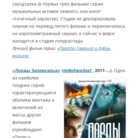
саундтрека (в первых трёх фильмах серии
музыкальных вставок немного, они носят
«точечный характер). Студия не декларировала
планов на перевод пятого фильма и переключилась
на короткометражный сериал, а сейчас и вовсе
находится в стадии полураспада.
Лучший фильм серии:
«Просто Гаврила и Кубок-
могила»
«Лорды Зазеркалья»
(
deBohpodast
’
, 2011-…).
Одна
из наиболее
поздних серий,
характеризующаяся
обилием монтажа и
включений из
массы других
фильмов
(преобладают
«Пипец»,