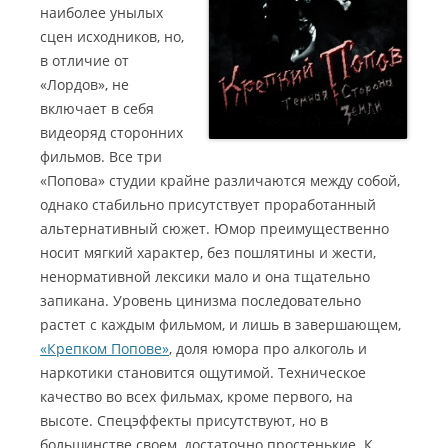
наиболее унылых
сцен исходников, но,
в отличие от
«Лордов», не
включает в себя
видеоряд сторонних
фильмов. Все три
«Попова» студии крайне различаются между собой,
однако стабильно присутствует проработанный
альтернативный сюжет. Юмор преимущественно
носит мягкий характер, без пошлятины и жести,
ненормативной лексики мало и она тщательно
запикана. Уровень цинизма последовательно
растет с каждым фильмом, и лишь в завершающем,
«Крепком Попове»
, доля юмора про алкоголь и
наркотики становится ощутимой. Техническое
качество во всех фильмах, кроме первого, на
высоте. Спецэффекты присутствуют, но в
большинстве своем, достаточно простенькие. К