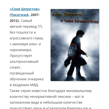
«Сеня Шпротов»
(
ПасатижА
, 2007-
2012).
Самый
мягкий перевод ГП,
без пошлости и
агрессивного глума,
с минимум алко- и
наркоюмора.
Присутствует
альтернативный
сюжет,
посвященный
обучению очкарика
в Академии МВД.
Также серия известна благодаря минимальному
количеству ненормативной лексики – мат в
запиканном виде в небольшом количестве
присутствует лишь в «Секретном бункере» (ну и