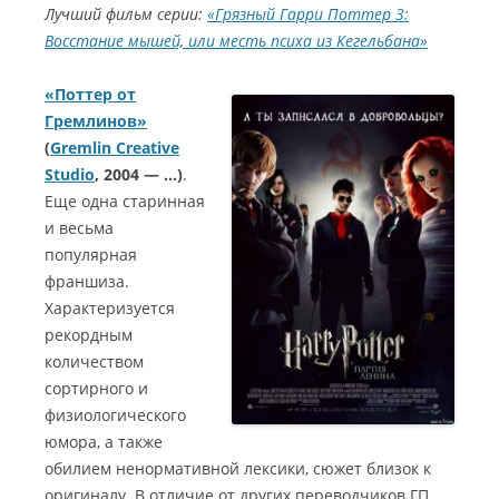
Лучший фильм серии:
«Грязный Гарри Поттер 3:
Восстание мышей, или месть психа из Кегельбана»
«
Поттер
от
Гремлинов
»
(
Gremlin Creative
Studio
, 2004 — …)
.
Еще одна старинная
и весьма
популярная
франшиза.
Характеризуется
рекордным
количеством
сортирного и
физиологического
юмора, а также
обилием ненормативной лексики, сюжет близок к
оригиналу. В отличие от других переводчиков ГП,