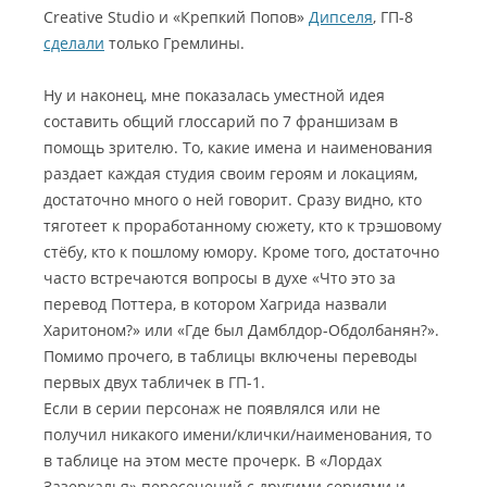
Creative Studio и «Крепкий Попов»
Дипселя
, ГП-8
сделали
только Гремлины.
Ну и наконец, мне показалась уместной идея
составить общий глоссарий по 7 франшизам в
помощь зрителю. То, какие имена и наименования
раздает каждая студия своим героям и локациям,
достаточно много о ней говорит. Сразу видно, кто
тяготеет к проработанному сюжету, кто к трэшовому
стёбу, кто к пошлому юмору. Кроме того, достаточно
часто встречаются вопросы в духе «Что это за
перевод Поттера, в котором Хагрида назвали
Харитоном?» или «Где был Дамблдор-Обдолбанян?».
Помимо прочего, в таблицы включены переводы
первых двух табличек в ГП-1.
Если в серии персонаж не появлялся или не
получил никакого имени/клички/наименования, то
в таблице на этом месте прочерк. В «Лордах
Зазеркалья» пересечений с другими сериями и