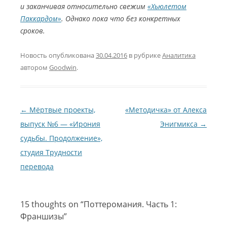
и заканчивая относительно свежим
«Хьюлетом
Паккардом»
. Однако пока что без конкретных
сроков.
Новость опубликована
30.04.2016
в рубрике
Аналитика
автором
Goodwin
.
Навигация по записям
←
Мёртвые проекты,
«Методичка» от Алекса
выпуск №6 — «Ирония
Энигмикса
→
судьбы. Продолжение»,
студия Трудности
перевода
15 thoughts on “
Поттеромания. Часть 1:
Франшизы
”