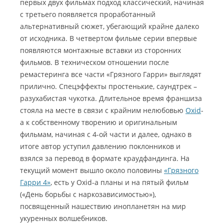
первых двух фильмах подход классический, начиная
с третьего появляется проработанный
альтернативный сюжет, убегающий крайне далеко
от исходника. В четвертом фильме серии впервые
появляются монтажные вставки из сторонних
фильмов. В техническом отношении после
ремастеринга все части «Грязного Гарри» выглядят
прилично. Спецэффекты простенькие, саундтрек –
разухабистая чукотка. Длительное время франшиза
стояла на месте в связи с крайним нелюбовью
Oxid
-
a к собственному творению и оригинальным
фильмам, начиная с 4-ой части и далее, однако в
итоге автор уступил давлению поклонников и
взялся за перевод в формате краудфандинга. На
текущий момент вышло около половины
«Грязного
Гарри 4»
, есть у Oxid-a планы и на пятый фильм
(«День борьбы с наркозависимостью»),
посвященный нашествию инопланетян на мир
укуренных волшебников.