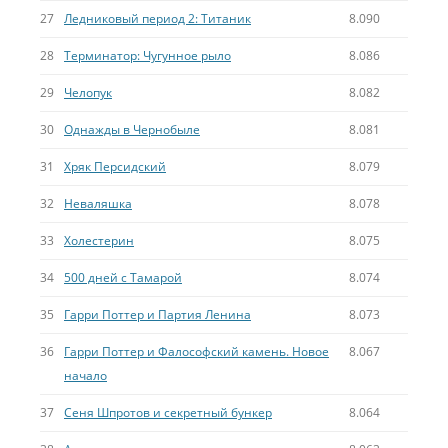
27
Ледниковый период 2: Титаник
8.090
28
Терминатор: Чугунное рыло
8.086
29
Челопук
8.082
30
Однажды в Чернобыле
8.081
31
Хряк Персидский
8.079
32
Неваляшка
8.078
33
Холестерин
8.075
34
500 дней с Тамарой
8.074
35
Гарри Поттер и Партия Ленина
8.073
36
Гарри Поттер и Фалософский камень. Новое
8.067
начало
37
Сеня Шпротов и секретный бункер
8.064