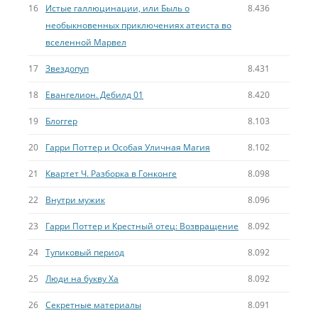
16
Истые галлюцинации, или Быль о
8.436
необыкновенных приключениях атеиста во
вселенной Марвел
17
Звездопуп
8.431
18
Евангелион. Дебилд 01
8.420
19
Блоггер
8.103
20
Гарри Поттер и Особая Уличная Магия
8.102
21
Квартет Ч. Разборка в Гонконге
8.098
22
Внутри мужик
8.096
23
Гарри Поттер и Крестный отец: Возвращение
8.092
24
Тупиковый период
8.092
25
Люди на букву Ха
8.092
26
Секретные материалы
8.091