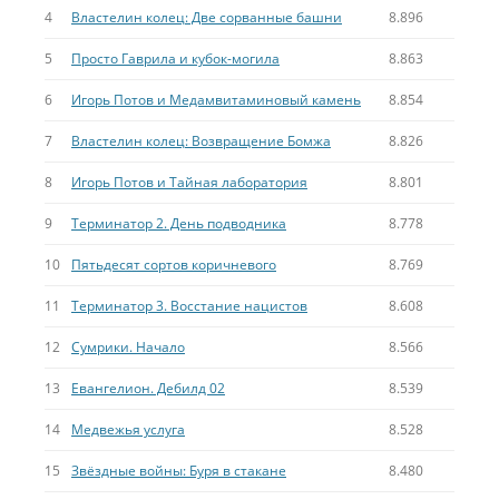
4
Властелин колец: Две сорванные башни
8.896
5
Просто Гаврила и кубок-могила
8.863
6
Игорь Потов и Медамвитаминовый камень
8.854
7
Властелин колец: Возвращение Бомжа
8.826
8
Игорь Потов и Тайная лаборатория
8.801
9
Терминатор 2. День подводника
8.778
10
Пятьдесят сортов коричневого
8.769
11
Терминатор 3. Восстание нацистов
8.608
12
Сумрики. Начало
8.566
13
Евангелион. Дебилд 02
8.539
14
Медвежья услуга
8.528
15
Звёздные войны: Буря в стакане
8.480