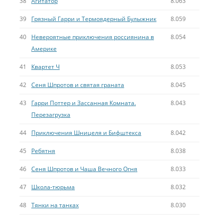
38
Агитатор
8.063
39
Грязный Гарри и Термоядерный Булыжник
8.059
40
Невероятные приключения россиянина в
8.054
Америке
41
Квартет Ч
8.053
42
Сеня Шпротов и святая граната
8.045
43
Гарри Поттер и Зассанная Комната.
8.043
Перезагрузка
44
Приключения Шницеля и Бифштекса
8.042
45
Ребятня
8.038
46
Сеня Шпротов и Чаша Вечного Огня
8.033
47
Школа-тюрьма
8.032
48
Тянки на танках
8.030