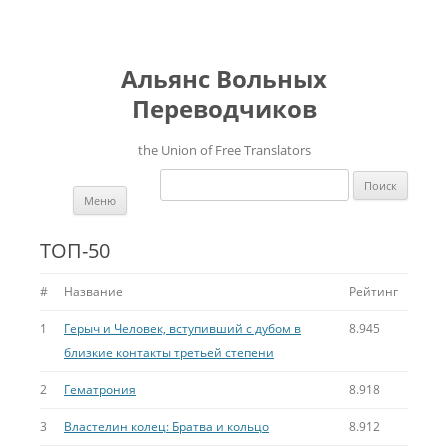
Альянс Вольных
Переводчиков
the Union of Free Translators
Найти:
Перейти к содержимому
Меню
ТОП-50
#
Название
Рейтинг
1
Герыч и Человек, вступивший с дубом в
8.945
близкие контакты третьей степени
2
Гематрония
8.918
3
Властелин колец: Братва и кольцо
8.912