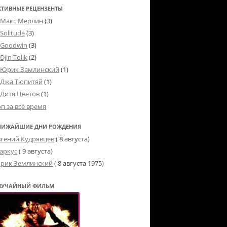
КТИВНЫЕ РЕЦЕНЗЕНТЫ
Макс Мерлин
(3)
Solitude
(3)
Goodwin
(3)
Djin Tolik
(2)
Юрик Землинский
(1)
Джа Тюпитяй
(1)
Дитя Цветов
(1)
оп за всё время
ЛИЖАЙШИЕ ДНИ РОЖДЕНИЯ
вгений Кудрявцев
( 8 августа)
аркус
( 9 августа)
рик Землинский
(
8 августа 1975
)
ЛУЧАЙНЫЙ ФИЛЬМ