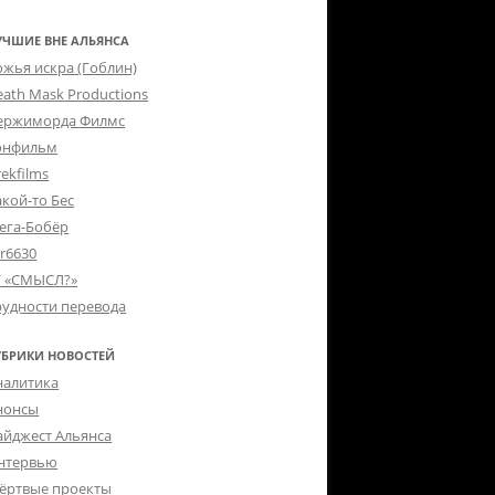
УЧШИЕ ВНЕ АЛЬЯНСА
ожья искра (Гоблин)
eath Mask Productions
ержиморда Филмс
онфильм
ekfilms
акой-то Бес
ега-Бобёр
er6630
Г «СМЫСЛ?»
рудности перевода
УБРИКИ НОВОСТЕЙ
налитика
нонсы
айджест Альянса
нтервью
ёртвые проекты