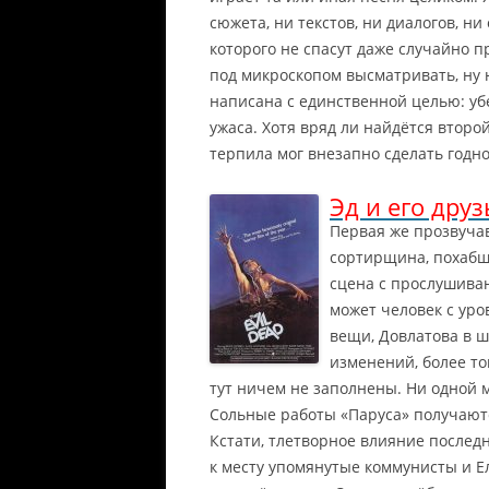
сюжета, ни текстов, ни диалогов, н
которого не спасут даже случайно 
под микроскопом высматривать, ну н
написана с единственной целью: уб
ужаса. Хотя вряд ли найдётся второй
терпила мог внезапно сделать годнот
Эд и его друз
Первая же прозвучав
сортирщина, похабщ
сцена с прослушива
может человек с уро
вещи, Довлатова в ш
изменений, более то
тут ничем не заполнены. Ни одной 
Сольные работы «Паруса» получаютс
Кстати, тлетворное влияние послед
к месту упомянутые коммунисты и Ел