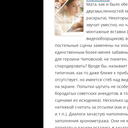
Мата, как и было об
двусмысленностей хв
раскрыта). Некоторы
звучит уместно, но 
монтажные вставки (ч
видеообзорщиков), в
постельные сцены заменены на зоол
единственным более-менее забавны
для героини Чиповской, не понятен
спародировать? Вроде бы, называет
типичная, как-то даже ближе к приб
отсутствует, но имеется стёб над 
на экране. Попытки шутить не особ
бородатых советских анекдотов, в т
сценами из исходника). Несколько 
натяжкой считать за отсылки (как 
и т.п.). Диалоги зачастую наполнен
заполнения хронометража. Они не 
политоту и расизм остались в зачат