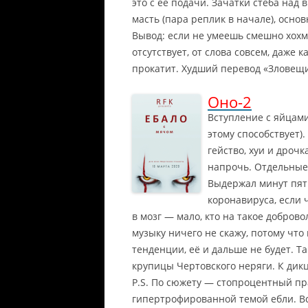
это с её подачи. Зачатки стёба над
масть (пара реплик в начале), осно
Вывод: если не умеешь смешно хохм
отсутствует, от слова совсем, даже
прокатит. Худший перевод «Зловещих
Оно-2
Вступление с яйцами
этому способствует)
гейство, хуи и дрочк
напрочь. Отдельные
Выдержал минут пятн
коронавируса, если 
в мозг — мало, кто на такое доброво
музыку ничего не скажу, потому что 
тенденции, её и дальше не будет. Т
крупицы Чертовского неряги. К дик
P.S. По сюжету — стопроцентный пр
гипертрофированной темой ебли. Вс