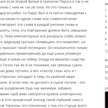
ако если второй фильм в трилогии Паруса я так и не
А
нию с ним не так уж плох. Но это только в
других работ, то Парус был и остаётся говноделом с
 на каком-то одном слове или словосочетании
 повторяет эти слова в каждой реплике снова и
ошнить, типа, это повторение должно быть смешным
богу. Тема компьютерных игр раскрыта слабо, можно
го, видеоряд третьих «Зловещих» это позволяет, но
о просрал такой потенциал. Он ограничился только
Т
довольно примитивный), да ещё разок упомянул
 ещё я никак не пойму, откуда он выкопал сходство
Б
ж! Точно так же я не понимаю, как связаны сцена
Е
к дома, путник», а вот «Сектор газа» хоть и с
М
«Чукотка» попадает в тему, по крайней мере,
Ю
ане. И если «Нас не догонят» в сцене погони – это
ене раздвоения Эша, как минимум, забавно.
С
вами «Цой жив» смотрится крайне аллегорично,
 в этот крошечный эпизод такой глубокий смысл.
в Терпилы, его поколения, к тем, кто старше всего