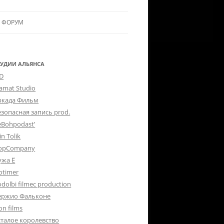
ФОРУМ
ЛЬЯНСУ
 В АЛЬЯНС
ТУДИИ АЛЬЯНСА
-D
ЛЬЯНСА
lamat Studio
ркада Фильм
езопасная запись prod.
eBohpodast’
in Tolik
opCompany
ужа Ё
otimer
dolbi filmec production
ержио Фальконе
on films
сталое королевство