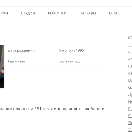
Перейти к содержимому
НИКИ
СТУДИИ
РЕЙТИНГИ
НАГРАДЫ
О НАС
ТОП-50
ПОМОЩЬ А
КРИТИКА
ВСТУПЛЕНИЕ
С
2
ИСТОРИЯ А
Дата рождения
9 ноября 1995
A
А
Где живёт
Зеленоград
Б
d
Dj
G
Л
N
положительных и 131 негативная, индекс злобности
Po
С
Sl
У