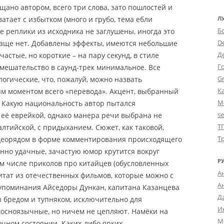
ещано автором, всего три слова, зато пошлостей и
атает с избытком (много и грубо, тема ебли
Л
Б
е реплики из исходника не заглушены, иногда это
D
чаще нет.
Добавлены эффекты, имеются небольшие
Д
астые, но короткие – на пару секунд, в стиле
Г
мешательство в саунд-трек минимальное. Все
Gr
огические, что, пожалуй, можно назвать
К
м моментом всего «перевода». Акцент, выбранный
М
. Какую национальность автор пытался
s
 её еврейкой, однако манера речи выбрана не
Т
алтийской, с придыханием. Сюжет, как таковой,
Т
видеорядом в форме комментирования происходящего
енно удачные, зачастую юмор крутится вокруг
Р
ом числе приколов про китайцев (обусловленных
А
цитат из отечественных фильмов, которые можно с
А
и упоминания Айседоры Дункан, капитана Казанцева
Д
ы бредом и тупняком, исключительно для
И
косноязычные, но ничем не цепляют. Намёки на
М
очном состоянии. Каких-либо ярких,