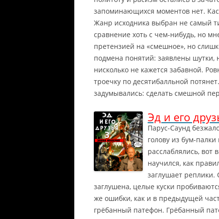
запоминающихся моментов нет. Каса
Жанр исходника выбран не самый ти
сравнение хоть с чем-нибудь, но мн
претензией на «смешное», но слишк
подмена понятий: заявлены шутки, н
нисколько не кажется забавной. Ров
троечку по десятибалльной потянет.
задумывались: сделать смешной пер
Эд и его дру
Парус-Саунд безжал
голову из бум-палки
расслаблялись, вот в
научился, как прави
заглушает реплики. 
заглушена, целые куски пробиваютс
же ошибки, как и в предыдущей част
грёбанный патефон. Грёбанный пате