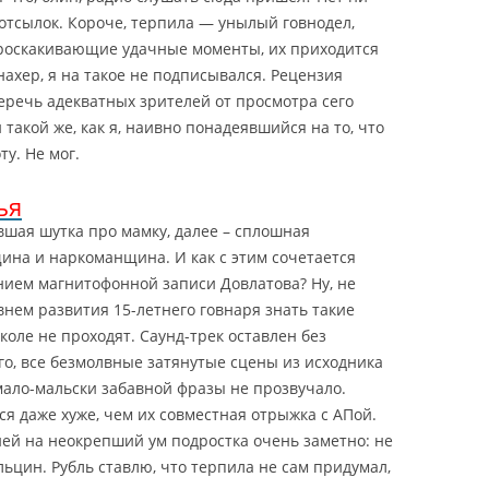
и отсылок. Короче, терпила — унылый говнодел,
проскакивающие удачные моменты, их приходится
ахер, я на такое не подписывался. Рецензия
еречь адекватных зрителей от просмотра сего
 такой же, как я, наивно понадеявшийся на то, что
у. Не мог.
ья
шая шутка про мамку, далее – сплошная
ина и наркоманщина. И как с этим сочетается
нием магнитофонной записи Довлатова? Ну, не
внем развития 15-летнего говнаря знать такие
коле не проходят.
Саунд-трек оставлен без
го, все безмолвные затянутые сцены из исходника
мало-мальски забавной фразы не прозвучало.
я даже хуже, чем их совместная отрыжка с АПой.
ней на неокрепший ум подростка очень заметно: не
ьцин. Рубль ставлю, что терпила не сам придумал,