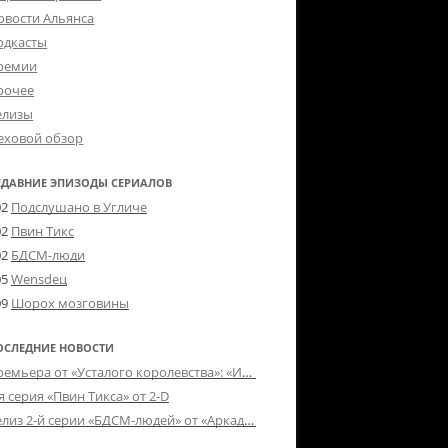
овости Альянса
одкасты
ремии
рочее
елизы
еховой обзор
ЕДАВНИЕ ЭПИЗОДЫ СЕРИАЛОВ
02
Подслушано в Угличе
02
Пвин Тикс
02
БДСМ-люди
05
Wensdeц
09
Шорох мозговины
ОСЛЕДНИЕ НОВОСТИ
Премьера от «Усталого королевства»: «Игорь начал»
я серия «Пвин Тикса» от 2-D
Релиз 2-й серии «БДСМ-людей» от «Аркада Фильм»