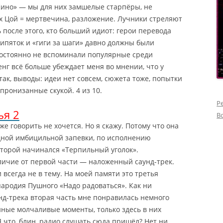
«Кино» — мы для них замшелые старпёры, не
х Цой = мертвечина, разложение. Лучники стреляют
ь после этого, кто больший идиот: герои перевода
ипяток и «гиги за шаги» давно должны были
 постоянно не вспоминали популярные среди
г всё больше убеждает меня во мнении, что у
так, выводы: идеи нет совсем, сюжета тоже, попытки
пронизанные скукой. 4 из 10.
Р
ья 2
В
же говорить не хочется. Но я скажу. Потому что она
дной имбицильной запевки, по исполнению
оторой начинался «Терпильный уголок».
ичие от первой части — наложенный саунд-трек.
 всегда не в тему.
На моей памяти это третья
пародия Пушного «Надо радоваться». Как ни
унд-трека вторая часть мне понравилась немного
нные молчаливые моменты, только здесь в них
Я что, блин, радио слушать сюда пришёл? Нет ни