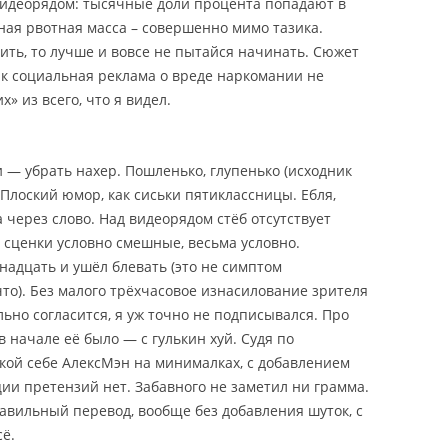
 видеорядом: тысячные доли процента попадают в
вная рвотная масса – совершенно мимо тазика.
ить, то лучше и вовсе не пытайся начинать. Сюжет
 как социальная реклама о вреде наркомании не
» из всего, что я видел.
 — убрать нахер. Пошленько, глупенько (исходник
. Плоский юмор, как сиськи пятиклассницы. Ебля,
а через слово. Над видеорядом стёб отсутствует
 сценки условно смешные, весьма условно.
адцать и ушёл блевать (это не симптом
что). Без малого трёхчасовое изнасилование зрителя
льно согласится, я уж точно не подписывался. Про
в начале её было — с гулькин хуй. Судя по
акой себе АлексМэн на минималках, с добавлением
ции претензий нет. Забавного не заметил ни грамма.
авильный перевод, вообще без добавления шуток, с
ё.