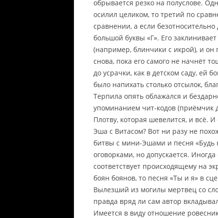
обрывается резко на полуслове. Одн
осилил целиком, то третий по сравне
сравнении, а если безотносительно 
большой буквы «Г». Его заклинивает
(например, блинчики с икрой), и он
снова, пока его самого не начнёт т
до усрачки, как в детском саду, ей 
было напихать столько отсылок, бла
Терпила опять облажался и бездарн
упоминанием чит-кодов (приёмчик 
Плотву, которая шевелится, и всё. И
Эша с Витасом? Вот ни разу не похо
битвы с мини-Эшами и песня «Будь ка
оговорками, но допускается. Иногда 
соответствует происходящему на экр
боян боянов, то песня «Ты и я» в сц
Вылезший из могилы мертвец со сло
правда вряд ли сам автор вкладывал
Имеется в виду отношение ровеснико