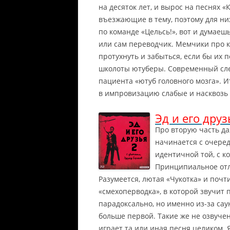
на десяток лет, и вырос на песнях 
въезжающие в тему, поэтому для ни
по команде «Цельсь!», вот и думаеш
или сам переводчик. Мемчики про к
протухнуть и забыться, если бы их
школоты ютуберы. Современный слен
пациента «ютуб головного мозга». И
в импровизацию слабые и насквозь 
Эд и его друз
Про вторую часть да
начинается с очере
идентичной той, с к
Принципиальное отл
Разумеется, лютая «Чукотка» и почти
«смехоперводка», в которой звучит 
парадоксально, но именно из-за са
больше первой. Такие же не озвуче
играет та или иная песня целиком. 