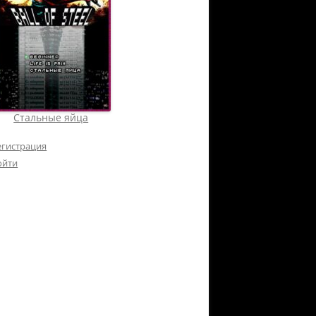
Стальные яйца
егистрация
ойти