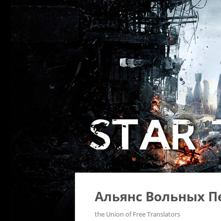
Альянс Вольных П
the Union of Free Translators