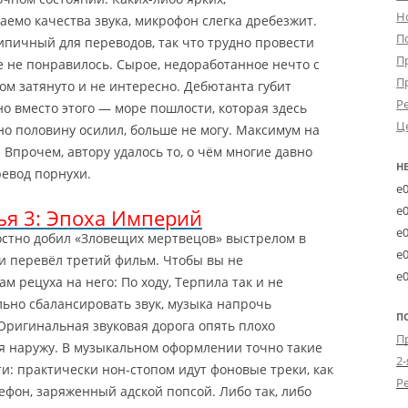
Н
емо качества звука, микрофон слегка дребезжит.
П
пичный для переводов, так что трудно провести
П
е не понравилось. Сырое, недоработанное нечто с
П
ом затянуто и не интересно. Дебютанта губит
Р
о вместо этого — море пошлости, которая здесь
Ц
но половину осилил, больше не могу. Максимум на
 Впрочем, автору удалось то, о чём многие давно
Н
евод порнухи.
e
e
зья 3: Эпоха Империй
e
остно добил «Зловещих мертвецов» выстрелом в
e
 и перевёл третий фильм. Чтобы вы не
e
ам рецуха на него: По ходу, Терпила так и не
льно сбалансировать звук, музыка напрочь
П
Оригинальная звуковая дорога опять плохо
я наружу.
В музыкальном оформлении точно такие
2-
и: практически нон-стопом идут фоновые треки, как
фон, заряженный адской попсой. Либо так, либо